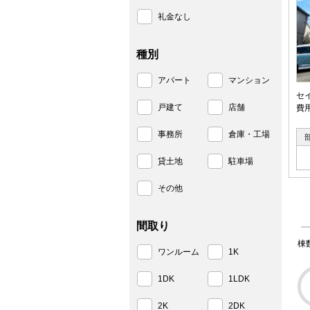
礼金なし
種別
アパート
マンション
セ
戸建て
店舗
費
事務所
倉庫・工場
貸土地
駐車場
その他
間取り
棟
ワンルーム
1K
1DK
1LDK
2K
2DK