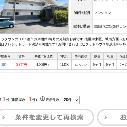
物件種別
マンション
階数/構造
3階建/RC造(鉄筋コ
イラタウンの1LDK都市ガス物件♪毎月の光熱費お得です♪南区や東区、城南方面へお
用はクレジットカード決済も可能です♪ お問い合わせはピタットハウス平成店096-366-8
部屋番号
賃料
共益 / 管理費
間取り
専有面積
敷金
礼金
保証
2
205
5.8万円
4,000円 / -
1LDK
0ヶ月
0ヶ月
0ヶ
47.56ｍ
1
1
数
件 (総部屋数：
件)
表示件数