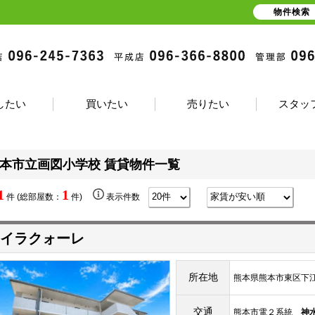
物件検索
したい
買いたい
売りたい
スタッ
本市立画図小学校 賃貸物件一覧
1
1
件 (総部屋数：
件)
表示件数
イラクォーレ
所在地
熊本県熊本市東区下江
交通
熊本市電２系統
神