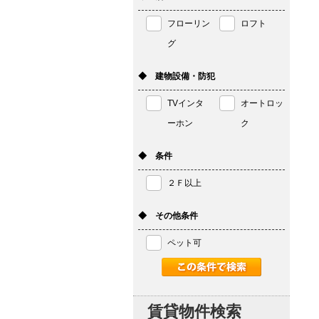
フローリン
ロフト
グ
◆ 建物設備・防犯
TVインタ
オートロッ
ーホン
ク
◆ 条件
２Ｆ以上
◆ その他条件
ペット可
賃貸物件検索