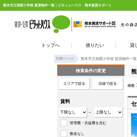
熊本市立画図小学校 賃貸物件一覧｜ピタットハウス 熊本賃貸サポート
トップへ
借りたい
貸
TOPページ
熊本市立画図小学校 賃貸物件一覧
検索条件の変更
熊
エリアで絞る
沿線で絞る
棟数
賃料
セ
～
管理費・共益費を含む
敷金なし