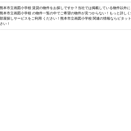
熊本市立画図小学校 賃貸の物件をお探しですか？当社では掲載している物件以外
熊本市立画図小学校 の物件一覧の中でご希望の物件が見つからない！もっと詳し
部屋探しサービスをご利用 ください！熊本市立画図小学校 関連の情報ならピタッ
さい！