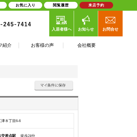
お気に入り
閲覧履歴
来店予約
入居者様へ
お知らせ
お問合せ
フ紹介
お客様の声
会社概要
津８丁目6-6
水交差点駅
徒歩24分