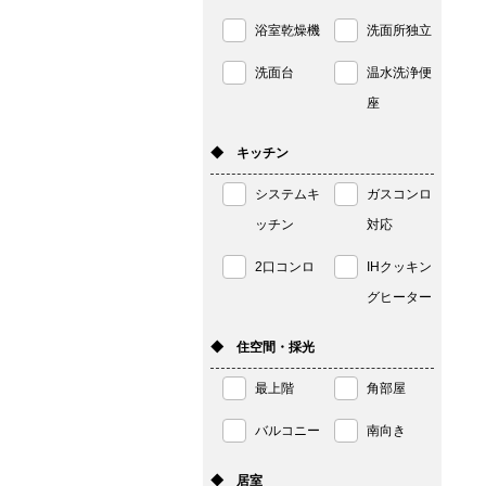
浴室乾燥機
洗面所独立
洗面台
温水洗浄便
座
◆ キッチン
システムキ
ガスコンロ
ッチン
対応
2口コンロ
IHクッキン
グヒーター
◆ 住空間・採光
最上階
角部屋
バルコニー
南向き
◆ 居室