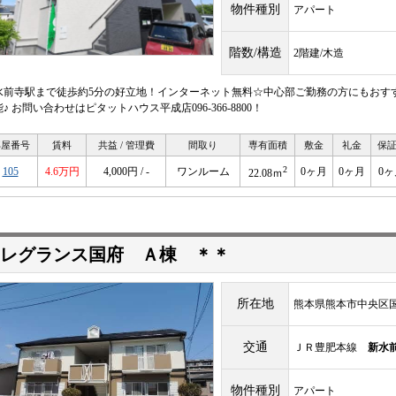
物件種別
アパート
階数/構造
2階建/木造
水前寺駅まで徒歩約5分の好立地！インターネット無料☆中心部ご勤務の方にもおす
♪ お問い合わせはピタットハウス平成店096-366-8800！
部屋番号
賃料
共益 / 管理費
間取り
専有面積
敷金
礼金
保
2
105
4.6万円
4,000円 / -
ワンルーム
0ヶ月
0ヶ月
0ヶ
22.08ｍ
レグランス国府 Ａ棟 ＊＊
所在地
熊本県熊本市中央区国
交通
ＪＲ豊肥本線
新水
物件種別
アパート