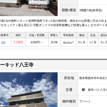
階数/構造
2階建/S造(鉄骨造)
車場1台付無料☆ネット使用料無料です♪人気の角部屋・南向きのお部屋に空きが出ま
でセキュリティ面も安心◎ 宅配ボックスや浴室乾燥機など快適な暮らしをサポートす
部屋番号
賃料
共益 / 管理費
間取り
専有面積
敷金
礼金
保証
2
101
5.3万円
4,000円 / -
2LDK
0ヶ月
1ヶ月
0ヶ
46.63ｍ
ーキッド八王寺
所在地
熊本県熊本市中央区
交通
駅
都市バス 八王
物件種別
アパート