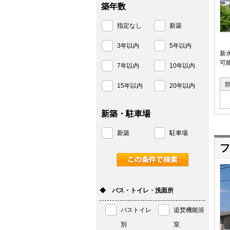
築年数
指定なし
新築
3年以内
5年以内
新
可能
7年以内
10年以内
15年以内
20年以内
新築・駐車場
新築
駐車場
フ
◆ バス・トイレ・洗面所
バストイレ
追焚機能浴
別
室