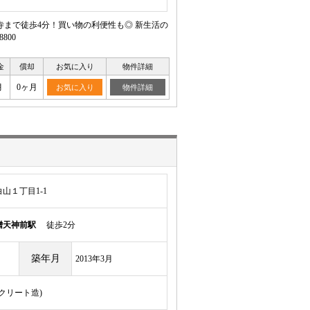
寺まで徒歩4分！買い物の利便性も◎ 新生活の
800
金
償却
お気に入り
物件詳細
月
0ヶ月
お気に入り
物件詳細
山１丁目1-1
噌天神前駅
徒歩2分
築年月
2013年3月
ンクリート造)