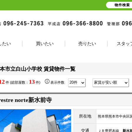
物件検索
したい
買いたい
売りたい
スタッ
本市立白山小学校 賃貸物件一覧
12
13
件 (総部屋数：
件)
表示件数
restre norte新水前寺
所在地
熊本県熊本市中央区国府
交通
ＪＲ豊肥本線
新水