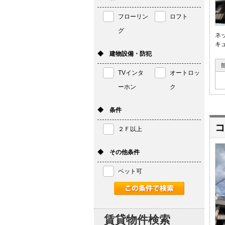
フローリン
ロフト
グ
ネ
キ
◆ 建物設備・防犯
TVインタ
オートロッ
ーホン
ク
◆ 条件
コ
２Ｆ以上
◆ その他条件
ペット可
賃貸物件検索