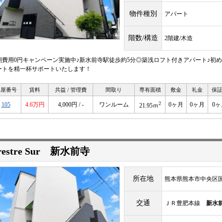
物件種別
アパート
階数/構造
2階建/木造
期費用0円キャンペーン実施中♪新水前寺駅徒歩約5分◎築浅ロフト付きアパート♪初
ートを精一杯サポートいたします！
部屋番号
賃料
共益 / 管理費
間取り
専有面積
敷金
礼金
保
2
105
4.6万円
4,000円 / -
ワンルーム
0ヶ月
0ヶ月
0ヶ
21.95ｍ
restre Sur 新水前寺
所在地
熊本県熊本市中央区国府
交通
ＪＲ豊肥本線
新水