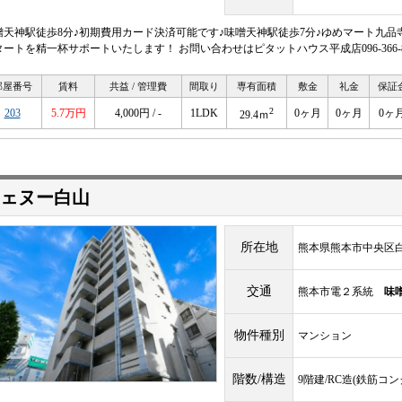
噌天神駅徒歩8分♪初期費用カード決済可能です♪味噌天神駅徒歩7分♪ゆめマート九品
タートを精一杯サポートいたします！ お問い合わせはピタットハウス平成店096-366-8
部屋番号
賃料
共益 / 管理費
間取り
専有面積
敷金
礼金
保証
2
203
5.7万円
4,000円 / -
1LDK
0ヶ月
0ヶ月
0ヶ
29.4ｍ
ェヌー白山
所在地
熊本県熊本市中央区白
交通
熊本市電２系統
味
物件種別
マンション
階数/構造
9階建/RC造(鉄筋コ