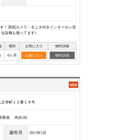
す！ 防犯カメラ・モニタ付きインターホン完
る設備も揃ってます♪
金
償却
お気に入り
物件詳細
月
0ヶ月
お気に入り
物件詳細
八王寺町１２番１９号
寺新道 停歩2分
築年月
2011年5月