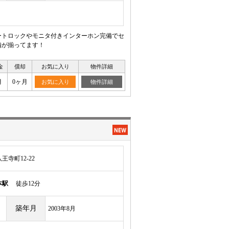
ートロックやモニタ付きインターホン完備でセ
備が揃ってます！
金
償却
お気に入り
物件詳細
月
0ヶ月
お気に入り
物件詳細
寺町12-22
本駅
徒歩12分
築年月
2003年8月