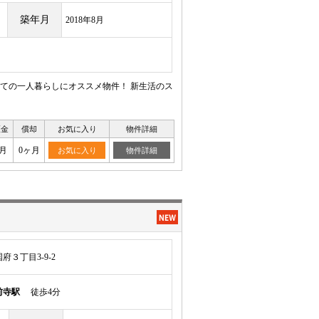
築年月
2018年8月
めての一人暮らしにオススメ物件！ 新生活のス
証金
償却
お気に入り
物件詳細
月
0ヶ月
お気に入り
物件詳細
３丁目3-9-2
前寺駅
徒歩4分