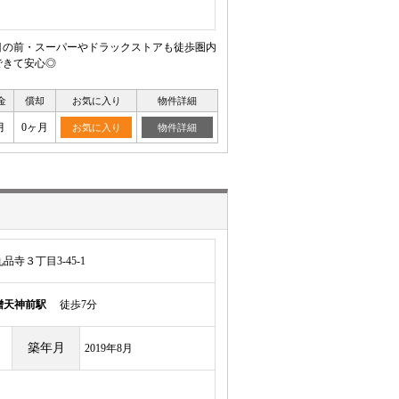
目の前・スーパーやドラックストアも徒歩圏内
できて安心◎
金
償却
お気に入り
物件詳細
月
0ヶ月
お気に入り
物件詳細
寺３丁目3-45-1
噌天神前駅
徒歩7分
築年月
2019年8月