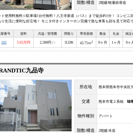
階数/構造
2階建/軽量鉄骨造
ット使用料無料☆駐車場1台付無料！八王寺新道（バス）まで徒歩約1分！ コンビニ
あり生活に便利な好立地！ モニタ付きインターホン完備で急な来客も顔を見て対応
部屋番号
賃料
共益 / 管理費
間取り
専有面積
敷金
礼金
保証
2
102
5.65万円
2,500円 / -
1LDK
0ヶ月
1ヶ月
0ヶ
43.75ｍ
RANDTIC九品寺
所在地
熊本県熊本市中央区九品
交通
熊本市電２系統
味
物件種別
アパート
階数/構造
2階建/木造