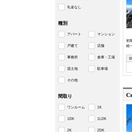
礼金なし
種別
アパート
マンション
初
戸建て
店舗
精
事務所
倉庫・工場
貸土地
駐車場
その他
C
間取り
ワンルーム
1K
1DK
1LDK
2K
2DK