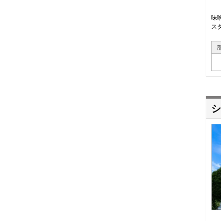
味
ス
シ