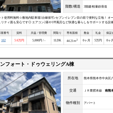
階数/構造
3階建/軽量鉄骨造
ット使用料無料☆敷地内駐車場1台確保可♪セブンイレブン目の前で便利な立地！ オ
ュリティ面も安心です◎ エアコン2基や1坪風呂など快適な暮らしをサポートする設
部屋番号
賃料
共益 / 管理費
間取り
専有面積
敷金
礼金
保証
2
102
5.6万円
5,000円 / -
1LDK
0ヶ月
5万円
0ヶ
44.21ｍ
ンフォート・ドゥウェリングA棟
所在地
熊本県熊本市中央区八王
交通
ＪＲ豊肥本線
南熊
物件種別
アパート