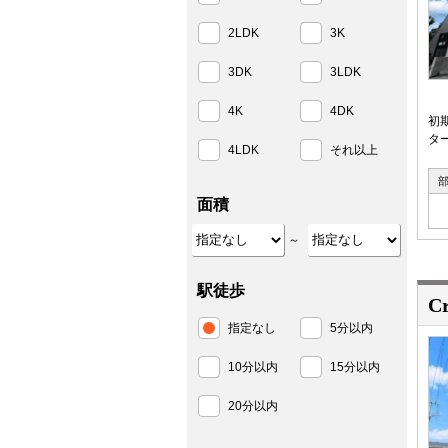
2LDK
3K
3DK
3LDK
4K
4DK
初
タ
4LDK
それ以上
面積
～
駅徒歩
C
指定なし
5分以内
10分以内
15分以内
20分以内