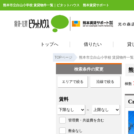
熊本市立白山小学校 賃貸物件一覧｜ピタットハウス 熊本賃貸サポート
トップへ
借りたい
貸
TOPページ
熊本市立白山小学校 賃貸物件一覧
検索条件の変更
熊
エリアで絞る
沿線で絞る
棟数
賃料
C
～
管理費・共益費を含む
敷金なし