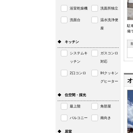
浴室乾燥機
洗面所独立
洗面台
温水洗浄便
駐
座
備
◆ キッチン
システムキ
ガスコンロ
ッチン
対応
2口コンロ
IHクッキン
オ
グヒーター
◆ 住空間・採光
最上階
角部屋
バルコニー
南向き
◆ 居室