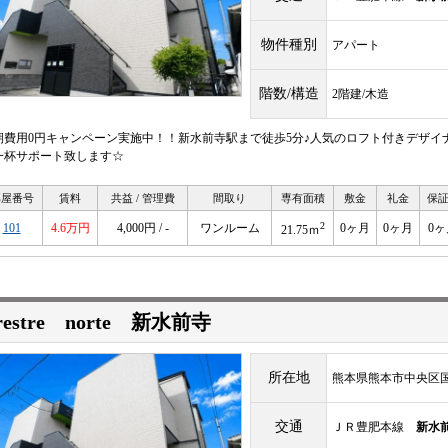
物件種別
アパート
階数/構造
2階建/木造
期費用0円キャンペーン実施中！！新水前寺駅まで徒歩5分♪人気のロフト付きデザイ
一杯サポート致します☆
部屋番号
賃料
共益 / 管理費
間取り
専有面積
敷金
礼金
保
2
101
4.6万円
4,000円 / -
ワンルーム
0ヶ月
0ヶ月
0ヶ
21.75ｍ
restre norte 新水前寺
所在地
熊本県熊本市中央区
交通
ＪＲ豊肥本線
新水