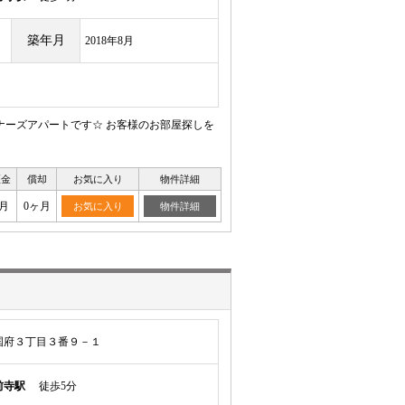
築年月
2018年8月
ナーズアパートです☆ お客様のお部屋探しを
証金
償却
お気に入り
物件詳細
月
0ヶ月
お気に入り
物件詳細
国府３丁目３番９－１
前寺駅
徒歩5分