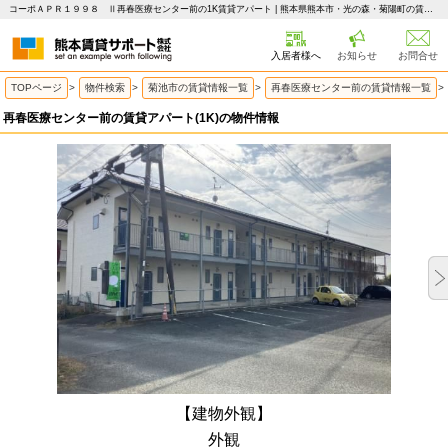
コーポＡＰＲ１９９８ Ⅱ再春医療センター前の1K賃貸アパート | 熊本県熊本市・光の森・菊陽町の賃貸はピタットハウス 熊本賃貸サポート
入居者様へ
お知らせ
お問合せ
TOPページ
>
物件検索
>
菊池市の賃貸情報一覧
>
再春医療センター前の賃貸情報一覧
>
再春医療センター前の賃貸アパート(1K)の物件情報
【建物外観】
外観