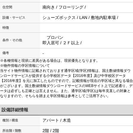
南向き / フローリング /
住空間
シューズボックス / LAN / 敷地内駐車場 /
設備・サービス
特徴
プロパン
条件・その他
即入居可 / ２Ｆ以上 /
-
備考
※各種情報と現状に差異がある場合は、現状優先となります。
※物件情報の学区情報について
当サイト物件情報に記載されております通学区域(学区)情報は、国土数値情報ダウ
ンロードサービスが提供する小学校区データ【2016年度】及び中学校区データ
【2016年度】を元に加工したものですので、記載情報が現在の学区域と異なる場合
がございます。国土数値情報ダウンロードサービスのWEBサイト上で記述通り、デ
ータは必ずしも正確とは言えません。また、通学区域(学区)は毎年見直しの対象と
なりますので、そちらを踏まえ学区情報は参考としてご活用下さい。
設備詳細情報
アパート / 木造
種別 / 構造
2階 / 2階
所在階 / 階数