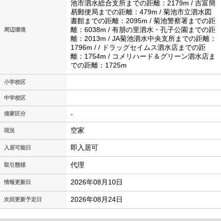
池市泗水総合支所までの距離：2179m / 吉富簡
易郵便局までの距離：479m / 菊池市立泗水図
書館までの距離：2095m / 菊池警察署までの距
離：6038m / 有朋の里泗水・孔子公園までの距
周辺環境
離：2013m / JA菊池泗水中央支所までの距離：
1796m / / ドラッグセイムス泗水店までの距
離：1754m / コメリハード＆グリーン泗水店ま
での距離：1725m
小学校区
中学校区
-
借家区分
空家
現況
即入居可
入居可能日
代理
取引態様
2026年08月10日
情報更新日
2026年08月24日
次回更新予定日