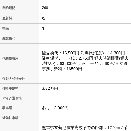
2年
契約期間
なし
更新料
要
損保
-
鍵交換代
鍵交換代：16,500円 消毒代(任意)：14,300円
駐車場プレート代：2,750円 退去時清掃費(退去
他初期費用
時払い)：63,800円 くらしーど：880円/月 更新
事務手数料：16500円
保証人代行会社
3.52万円
仲介手数料
バイク置き場
あり 2,000円
駐車場
近隣駐車場
熊本県立菊池農業高校までの距離：1270m / 菊