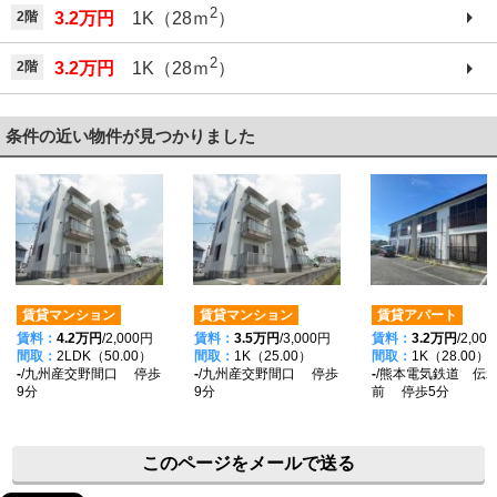
2
2階
3.2万円
1K（28ｍ
）
2
2階
3.2万円
1K（28ｍ
）
条件の近い物件が見つかりました
賃貸マンション
賃貸マンション
賃貸アパート
賃料：
4.2万円
/2,000円
賃料：
3.5万円
/3,000円
賃料：
3.2万円
/2,00
間取：
2LDK（50.00）
間取：
1K（25.00）
間取：
1K（28.00）
-
/九州産交野間口 停歩
-
/九州産交野間口 停歩
-
/熊本電気鉄道 伝
9分
9分
前 停歩5分
このページをメールで送る