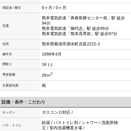
0ヶ月 / 0ヶ月
保証金 / 敷引
熊本電気鉄道「再春医療センター前」駅 徒歩
94分
交通
熊本電気鉄道「御代志」駅 徒歩95分
熊本電気鉄道「熊本高専前」駅 徒歩97分
熊本県菊池市泗水町吉富2222-2
住所
1998年4月
築年月
1K (-)
間取り
2
28ｍ
専有面積
南
主要採光面
設備・条件・こだわり
ガスコンロ対応 /
キッチン
給湯 / バストイレ別 / シャワー / 洗面所独
バス・トイレ
立 / 室内洗濯機置き場 /