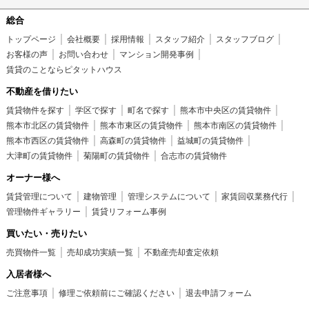
総合
トップページ
会社概要
採用情報
スタッフ紹介
スタッフブログ
お客様の声
お問い合わせ
マンション開発事例
賃貸のことならピタットハウス
不動産を借りたい
賃貸物件を探す
学区で探す
町名で探す
熊本市中央区の賃貸物件
熊本市北区の賃貸物件
熊本市東区の賃貸物件
熊本市南区の賃貸物件
熊本市西区の賃貸物件
高森町の賃貸物件
益城町の賃貸物件
大津町の賃貸物件
菊陽町の賃貸物件
合志市の賃貸物件
オーナー様へ
賃貸管理について
建物管理
管理システムについて
家賃回収業務代行
管理物件ギャラリー
賃貸リフォーム事例
買いたい・売りたい
売買物件一覧
売却成功実績一覧
不動産売却査定依頼
入居者様へ
ご注意事項
修理ご依頼前にご確認ください
退去申請フォーム