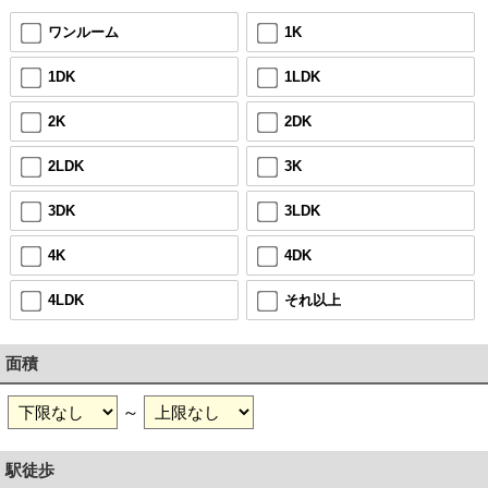
ワンルーム
1K
1DK
1LDK
2K
2DK
2LDK
3K
3DK
3LDK
4K
4DK
4LDK
それ以上
面積
～
駅徒歩