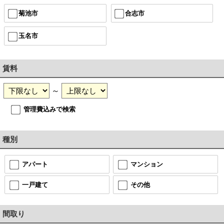
菊池市
合志市
玉名市
賃料
～
管理費込みで検索
種別
アパート
マンション
一戸建て
その他
間取り