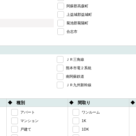
阿蘇郡高森町
上益城郡益城町
菊池郡菊陽町
合志市
ＪＲ三角線
熊本市電２系統
南阿蘇鉄道
ＪＲ九州新幹線
◆ 種別
◆ 間取り
◆
アパート
ワンルーム
マンション
1K
戸建て
1DK