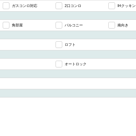
ガスコンロ対応
2口コンロ
IHクッキ
角部屋
バルコニー
南向き
ロフト
オートロック