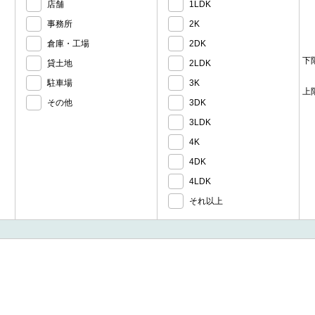
店舗
1LDK
事務所
2K
倉庫・工場
2DK
下
貸土地
2LDK
駐車場
3K
上
その他
3DK
3LDK
4K
4DK
4LDK
それ以上