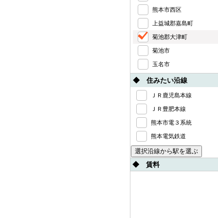
熊本市西区
上益城郡嘉島町
菊池郡大津町
菊池市
玉名市
◆ 住みたい沿線
ＪＲ鹿児島本線
ＪＲ豊肥本線
熊本市電３系統
熊本電気鉄道
◆ 賃料