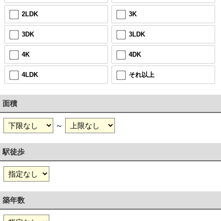
2LDK
3K
3DK
3LDK
4K
4DK
4LDK
それ以上
面積
～
駅徒歩
築年数