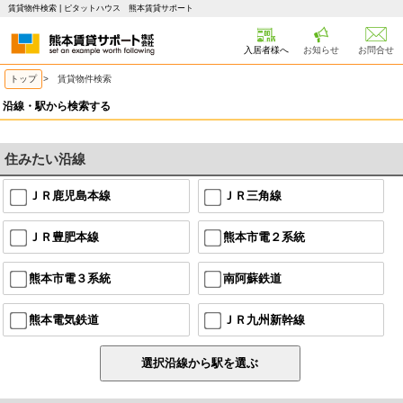
賃貸物件検索 | ピタットハウス 熊本賃貸サポート
入居者様へ
お知らせ
お問合せ
トップ
> 賃貸物件検索
沿線・駅から検索する
住みたい沿線
ＪＲ鹿児島本線
ＪＲ三角線
ＪＲ豊肥本線
熊本市電２系統
熊本市電３系統
南阿蘇鉄道
熊本電気鉄道
ＪＲ九州新幹線