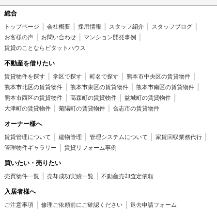
総合
トップページ
会社概要
採用情報
スタッフ紹介
スタッフブログ
お客様の声
お問い合わせ
マンション開発事例
賃貸のことならピタットハウス
不動産を借りたい
賃貸物件を探す
学区で探す
町名で探す
熊本市中央区の賃貸物件
熊本市北区の賃貸物件
熊本市東区の賃貸物件
熊本市南区の賃貸物件
熊本市西区の賃貸物件
高森町の賃貸物件
益城町の賃貸物件
大津町の賃貸物件
菊陽町の賃貸物件
合志市の賃貸物件
オーナー様へ
賃貸管理について
建物管理
管理システムについて
家賃回収業務代行
管理物件ギャラリー
賃貸リフォーム事例
買いたい・売りたい
売買物件一覧
売却成功実績一覧
不動産売却査定依頼
入居者様へ
ご注意事項
修理ご依頼前にご確認ください
退去申請フォーム