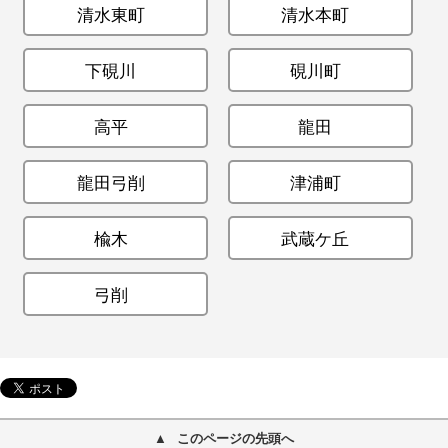
清水東町
清水本町
下硯川
硯川町
高平
龍田
龍田弓削
津浦町
楡木
武蔵ケ丘
弓削
このページの先頭へ