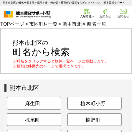
熊本市北区の町名一覧｜熊本県熊本市・光の森・菊陽町の賃貸ならピタットハウス 熊本賃貸サポート
入居者様へ
お知らせ
お問合せ
TOPページ
>
市区町村一覧
> 熊本市北区 町名一覧
熊本市北区の
町名から検索
※町名をクリックすると物件一覧ページに移動します。
※種別は移動先のページで選択できます。
熊本市北区
麻生田
植木町小野
梶尾町
楠野町