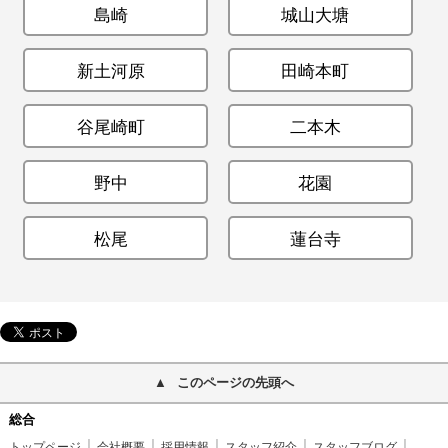
島崎
城山大塘
新土河原
田崎本町
谷尾崎町
二本木
野中
花園
松尾
蓮台寺
このページの先頭へ
総合
トップページ
会社概要
採用情報
スタッフ紹介
スタッフブログ