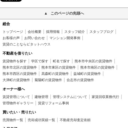
このページの先頭へ
総合
トップページ
会社概要
採用情報
スタッフ紹介
スタッフブログ
お客様の声
お問い合わせ
マンション開発事例
賃貸のことならピタットハウス
不動産を借りたい
賃貸物件を探す
学区で探す
町名で探す
熊本市中央区の賃貸物件
熊本市北区の賃貸物件
熊本市東区の賃貸物件
熊本市南区の賃貸物件
熊本市西区の賃貸物件
高森町の賃貸物件
益城町の賃貸物件
大津町の賃貸物件
菊陽町の賃貸物件
合志市の賃貸物件
オーナー様へ
賃貸管理について
建物管理
管理システムについて
家賃回収業務代行
管理物件ギャラリー
賃貸リフォーム事例
買いたい・売りたい
売買物件一覧
売却成功実績一覧
不動産売却査定依頼