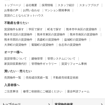
トップページ
会社概要
採用情報
スタッフ紹介
スタッフブログ
お客様の声
お問い合わせ
マンション開発事例
賃貸のことならピタットハウス
不動産を借りたい
賃貸物件を探す
学区で探す
町名で探す
熊本市中央区の賃貸物件
熊本市北区の賃貸物件
熊本市東区の賃貸物件
熊本市南区の賃貸物件
熊本市西区の賃貸物件
高森町の賃貸物件
益城町の賃貸物件
大津町の賃貸物件
菊陽町の賃貸物件
合志市の賃貸物件
オーナー様へ
賃貸管理について
建物管理
管理システムについて
家賃回収業務代行
管理物件ギャラリー
賃貸リフォーム事例
買いたい・売りたい
売買物件一覧
売却成功実績一覧
不動産売却査定依頼
入居者様へ
ご注意事項
修理ご依頼前にご確認ください
退去申請フォーム
トップページ
賃貸物件検索