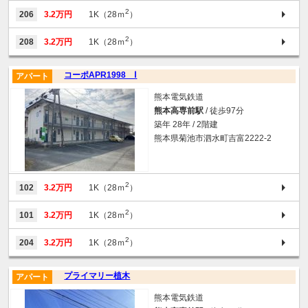
2
206
3.2万円
1K（28ｍ
）
2
208
3.2万円
1K（28ｍ
）
コーポAPR1998 Ⅰ
アパート
熊本電気鉄道
熊本高専前駅
/ 徒歩97分
築年 28年 / 2階建
熊本県菊池市泗水町吉富2222-2
2
102
3.2万円
1K（28ｍ
）
2
101
3.2万円
1K（28ｍ
）
2
204
3.2万円
1K（28ｍ
）
プライマリー植木
アパート
熊本電気鉄道