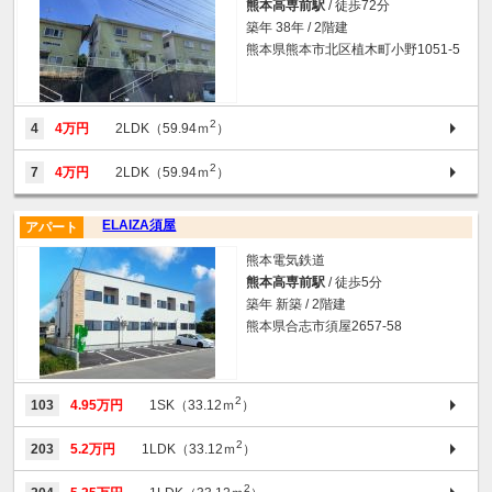
熊本高専前駅
/ 徒歩72分
築年 38年 / 2階建
熊本県熊本市北区植木町小野1051-5
2
4
4万円
2LDK（59.94ｍ
）
2
7
4万円
2LDK（59.94ｍ
）
ELAIZA須屋
アパート
熊本電気鉄道
熊本高専前駅
/ 徒歩5分
築年 新築 / 2階建
熊本県合志市須屋2657-58
2
103
4.95万円
1SK（33.12ｍ
）
2
203
5.2万円
1LDK（33.12ｍ
）
2