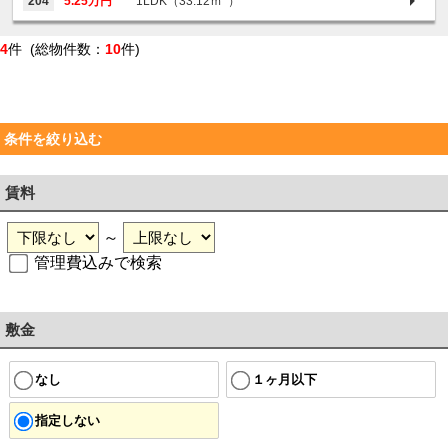
204
5.25万円
1LDK（33.12ｍ
）
4
件 (総物件数：
10
件)
条件を絞り込む
賃料
～
管理費込みで検索
敷金
なし
１ヶ月以下
指定しない