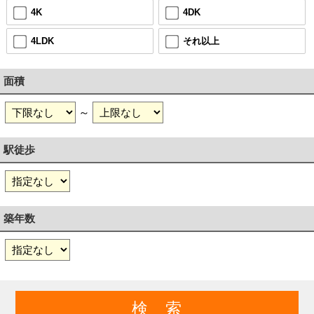
4K
4DK
4LDK
それ以上
面積
～
駅徒歩
築年数