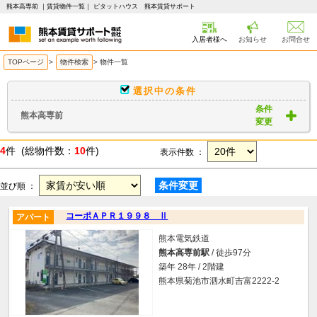
熊本高専前 ｜賃貸物件一覧｜ ピタットハウス 熊本賃貸サポート
入居者様へ
お知らせ
お問合せ
TOPページ
>
物件検索
>
物件一覧
選択中の条件
条件
熊本高専前
変更
4
件 (総物件数：
10
件)
表示件数 ：
条件変更
並び順 ：
コーポＡＰＲ１９９８ Ⅱ
アパート
熊本電気鉄道
熊本高専前駅
/ 徒歩97分
築年 28年 / 2階建
熊本県菊池市泗水町吉富2222-2