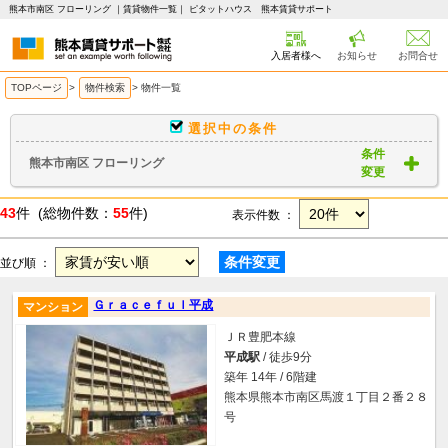
熊本市南区 フローリング ｜賃貸物件一覧｜ ピタットハウス 熊本賃貸サポート
入居者様へ
お知らせ
お問合せ
TOPページ
>
物件検索
>
物件一覧
選択中の条件
条件
熊本市南区 フローリング
変更
43
件 (総物件数：
55
件)
表示件数 ：
条件変更
並び順 ：
Ｇｒａｃｅｆｕｌ平成
マンション
ＪＲ豊肥本線
平成駅
/ 徒歩9分
築年 14年 / 6階建
熊本県熊本市南区馬渡１丁目２番２８
号