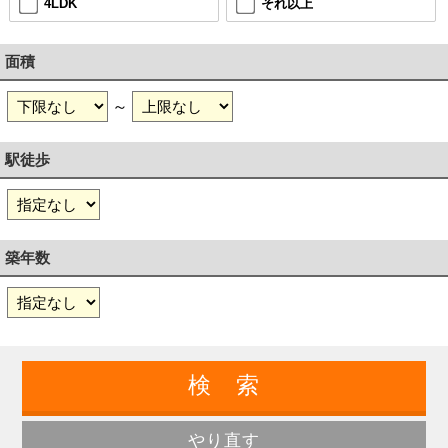
4LDK
それ以上
面積
～
駅徒歩
築年数