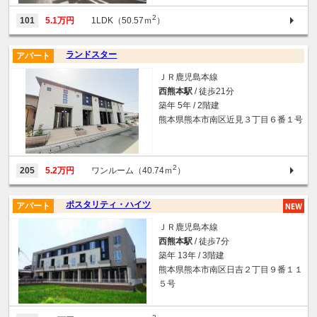
2
101
5.1万円
1LDK（50.57ｍ
）
ランドスター
アパート
ＪＲ鹿児島本線
西熊本駅
/ 徒歩21分
築年 5年 / 2階建
熊本県熊本市南区近見３丁目６番１号
2
205
5.2万円
ワンルーム（40.74ｍ
）
ポスタリティ・ハイツ
アパート
ＪＲ鹿児島本線
西熊本駅
/ 徒歩7分
築年 13年 / 3階建
熊本県熊本市南区日吉２丁目９番１１
５号