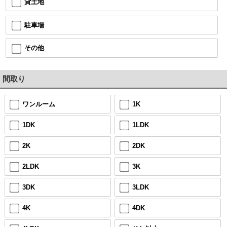
貸土地
駐車場
その他
間取り
ワンルーム
1K
1DK
1LDK
2K
2DK
2LDK
3K
3DK
3LDK
4K
4DK