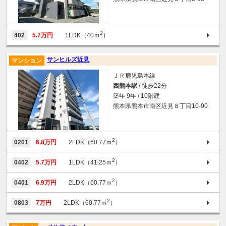
2
402
5.7万円
1LDK（40ｍ
）
サンヒルズ近見
マンション
ＪＲ鹿児島本線
西熊本駅
/ 徒歩22分
築年 9年 / 10階建
熊本県熊本市南区近見８丁目10-90
2
0201
6.8万円
2LDK（60.77ｍ
）
2
0402
5.7万円
1LDK（41.25ｍ
）
2
0401
6.9万円
2LDK（60.77ｍ
）
2
0803
7万円
2LDK（60.77ｍ
）