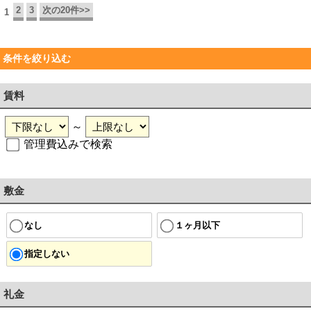
2
3
次の20件>>
1
条件を絞り込む
賃料
～
管理費込みで検索
敷金
なし
１ヶ月以下
指定しない
礼金