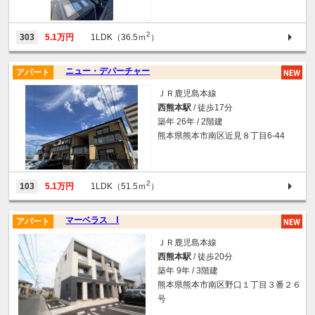
2
303
5.1万円
1LDK（36.5ｍ
）
ニュー・デパーチャー
アパート
ＪＲ鹿児島本線
西熊本駅
/ 徒歩17分
築年 26年 / 2階建
熊本県熊本市南区近見８丁目6-44
2
103
5.1万円
1LDK（51.5ｍ
）
マーベラス Ⅰ
アパート
ＪＲ鹿児島本線
西熊本駅
/ 徒歩20分
築年 9年 / 3階建
熊本県熊本市南区野口１丁目３番２６
号