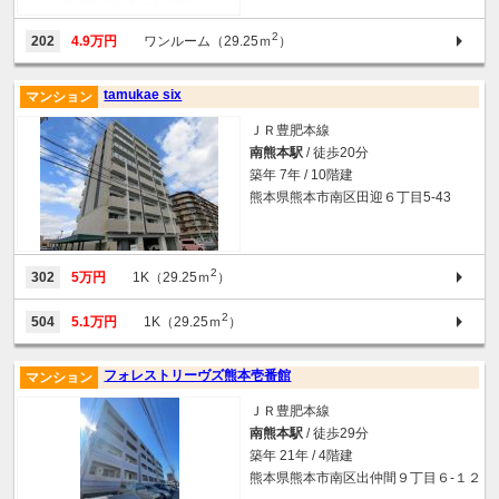
2
202
4.9万円
ワンルーム（29.25ｍ
）
tamukae six
マンション
ＪＲ豊肥本線
南熊本駅
/ 徒歩20分
築年 7年 / 10階建
熊本県熊本市南区田迎６丁目5-43
2
302
5万円
1K（29.25ｍ
）
2
504
5.1万円
1K（29.25ｍ
）
フォレストリーヴズ熊本壱番館
マンション
ＪＲ豊肥本線
南熊本駅
/ 徒歩29分
築年 21年 / 4階建
熊本県熊本市南区出仲間９丁目６-１２