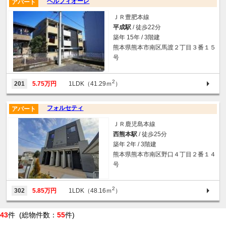
ベルフィオーレ
アパート
ＪＲ豊肥本線
平成駅
/ 徒歩22分
築年 15年 / 3階建
熊本県熊本市南区馬渡２丁目３番１５
号
2
201
5.75万円
1LDK（41.29ｍ
）
フォルセティ
アパート
ＪＲ鹿児島本線
西熊本駅
/ 徒歩25分
築年 2年 / 3階建
熊本県熊本市南区野口４丁目２番１４
号
2
302
5.85万円
1LDK（48.16ｍ
）
43
件 (総物件数：
55
件)