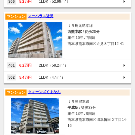
2
306
5.2万円
1LDK（52.99ｍ
）
マーベラス近見
マンション
ＪＲ鹿児島本線
西熊本駅
/ 徒歩20分
築年 16年 / 7階建
熊本県熊本市南区近見８丁目12-41
2
401
6.2万円
2LDK（58.2ｍ
）
2
502
5.4万円
1LDK（47ｍ
）
クィーンズくまなん
マンション
ＪＲ豊肥本線
平成駅
/ 徒歩33分
築年 13年 / 9階建
熊本県熊本市南区御幸笛田２丁目14-
16