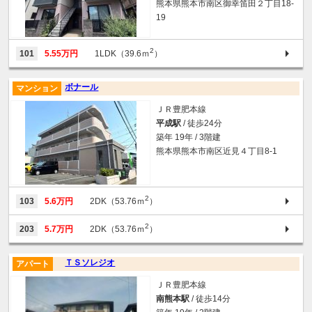
熊本県熊本市南区御幸笛田２丁目18-
19
2
101
5.55万円
1LDK（39.6ｍ
）
ボナール
マンション
ＪＲ豊肥本線
平成駅
/ 徒歩24分
築年 19年 / 3階建
熊本県熊本市南区近見４丁目8-1
2
103
5.6万円
2DK（53.76ｍ
）
2
203
5.7万円
2DK（53.76ｍ
）
ＴＳソレジオ
アパート
ＪＲ豊肥本線
南熊本駅
/ 徒歩14分