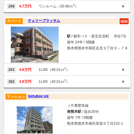
2
206
4.7万円
ワンルーム（30.96ｍ
）
チェリーブラッサム
アパート
駅
/ 都市バス・産交近見町 停歩7分
築年 24年 / 3階建
熊本県熊本市南区近見９丁目９－７８
2
201
4.8万円
1LDK（40.01ｍ
）
2
302
4.9万円
1LDK（40.01ｍ
）
tamukae six
マンション
ＪＲ豊肥本線
南熊本駅
/ 徒歩20分
築年 7年 / 9階建
熊本県熊本市南区田迎６丁目102-1