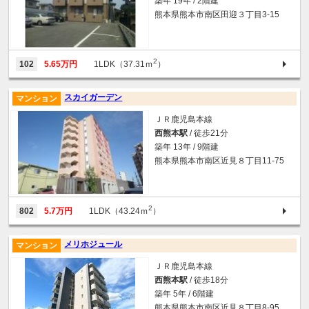
築年 19年 / 2階建
熊本県熊本市南区田迎３丁目3-15
2
102
5.65万円
1LDK（37.31ｍ
）
スカイガーデン
マンション
ＪＲ鹿児島本線
西熊本駅
/ 徒歩21分
築年 13年 / 9階建
熊本県熊本市南区近見８丁目11-75
2
802
5.7万円
1LDK（43.24ｍ
）
メリホジュール
マンション
ＪＲ鹿児島本線
西熊本駅
/ 徒歩18分
築年 5年 / 6階建
熊本県熊本市南区近見８丁目8-95