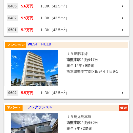
2
0405
5.6万円
1LDK（42.5ｍ
）
2
0402
5.5万円
1LDK（42.5ｍ
）
2
0501
5.7万円
1LDK（42.5ｍ
）
WEST FIELD
マンション
ＪＲ豊肥本線
南熊本駅
/ 徒歩17分
築年 14年 / 9階建
熊本県熊本市南区田迎４丁目9-1
2
0602
5.5万円
1LDK（42.5ｍ
）
フレグランスＫ
アパート
ＪＲ鹿児島本線
西熊本駅
/ 徒歩30分
築年 7年 / 2階建