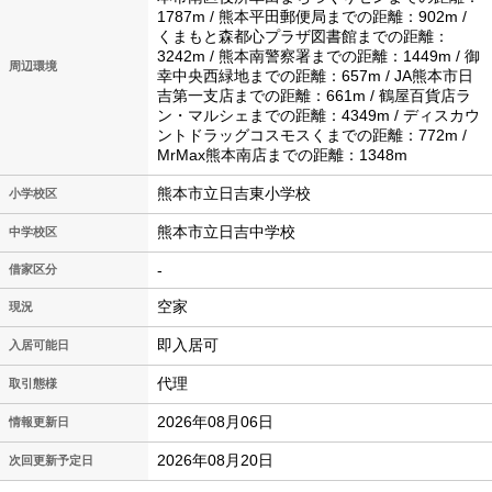
1787m / 熊本平田郵便局までの距離：902m /
くまもと森都心プラザ図書館までの距離：
3242m / 熊本南警察署までの距離：1449m / 御
周辺環境
幸中央西緑地までの距離：657m / JA熊本市日
吉第一支店までの距離：661m / 鶴屋百貨店ラ
ン・マルシェまでの距離：4349m / ディスカウ
ントドラッグコスモスくまでの距離：772m /
MrMax熊本南店までの距離：1348m
熊本市立日吉東小学校
小学校区
熊本市立日吉中学校
中学校区
-
借家区分
空家
現況
即入居可
入居可能日
代理
取引態様
2026年08月06日
情報更新日
2026年08月20日
次回更新予定日