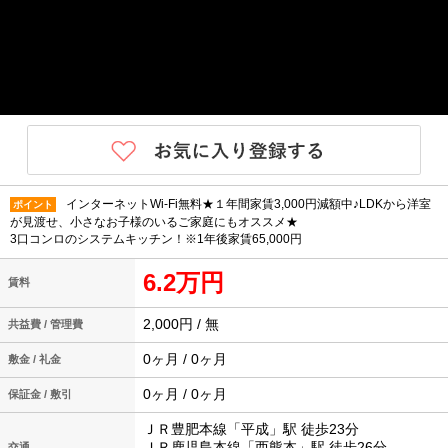
インターネットWi-Fi無料★１年間家賃3,000円減額中♪LDKから洋室
ポイント
が見渡せ、小さなお子様のいるご家庭にもオススメ★
3口コンロのシステムキッチン！※1年後家賃65,000円
6.2万円
賃料
2,000円 / 無
共益費 / 管理費
0ヶ月 / 0ヶ月
敷金 / 礼金
0ヶ月 / 0ヶ月
保証金 / 敷引
ＪＲ豊肥本線「平成」駅 徒歩23分
ＪＲ鹿児島本線「西熊本」駅 徒歩26分
交通