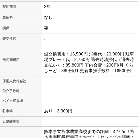
2年
契約期間
なし
更新料
要
損保
-
鍵交換代
鍵交換費用：16,500円 消毒代：20,900円 駐車
場プレート代：2,750円 退去時清掃代（退去時
他初期費用
支払い）：85,800円 町内会費：200円/月 くら
しーど：880円/月 更新事務手数料：16500円
保証人代行会社
仲介手数料
バイク置き場
あり 3,300円
駐車場
近隣駐車場
熊本県立熊本農業高校までの距離：4272m / 熊
本市南区役所幸田まちづくりセンまでの距離：