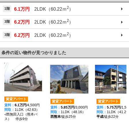
2
1階
6.1万円
2LDK（60.22ｍ
）
2
3階
6.2万円
2LDK（60.22ｍ
）
2
3階
6.2万円
2LDK（60.22ｍ
）
条件の近い物件が見つかりました
賃貸アパート
賃貸アパート
賃貸アパート
賃料：
6.1万円
/4,500円
賃料：
5.85万円
/3,000円
賃料：
5.75万円
/1,5
間取：
1LDK（42.63）
間取：
1LDK（48.16）
間取：
1LDK（41.2
-
/西無田入口（熊本バ
西熊本
/徒歩25分
平成
/徒歩22分
ス） 停歩9分