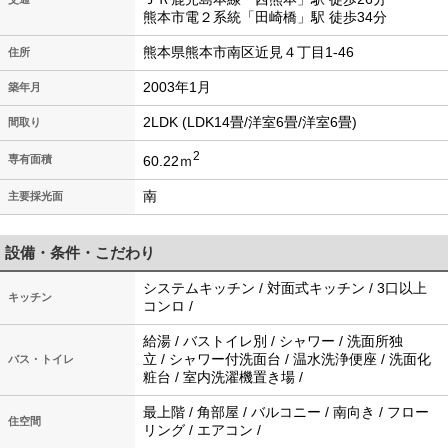
熊本市電２系統「田崎橋」駅 徒歩34分
熊本県熊本市南区近見４丁目1-46
住所
2003年1月
築年月
2LDK (LDK14畳/洋室6畳/洋室6畳)
間取り
2
60.22ｍ
専有面積
南
主要採光面
設備・条件・こだわり
システムキッチン / 対面式キッチン / 3口以上
キッチン
コンロ /
給湯 / バストイレ別 / シャワー / 洗面所独
立 / シャワー付洗面台 / 温水洗浄便座 / 洗面化
バス・トイレ
粧台 / 室内洗濯機置き場 /
最上階 / 角部屋 / バルコニー / 南向き / フロー
住空間
リング / エアコン /