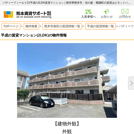
パディーフィールド21平成の2LDK賃貸マンション | 熊本県熊本市・光の森・菊陽町の賃貸はピタットハウス 熊本賃貸サポート
入居者様へ
お知らせ
お問合せ
TOPページ
>
物件検索
>
熊本市南区の賃貸情報一覧
>
平成の賃貸情報一覧
>
パディーフ
平成の賃貸マンション(2LDK)の物件情報
【建物外観】
外観