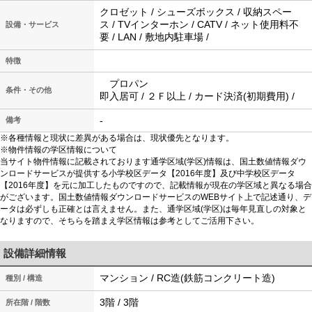
クロゼット / シューズボックス / 収納スペー
ス / TVインターホン / CATV / ネット使用料不
設備・サービス
要 / LAN / 敷地内駐車場 /
特徴
プロパン
条件・その他
即入居可 / ２Ｆ以上 / カード決済(初期費用) /
-
備考
※各種情報と現状に差異がある場合は、現状優先となります。
※物件情報の学区情報について
当サイト物件情報に記載されております通学区域(学区)情報は、国土数値情報ダウ
ンロードサービスが提供する小学校区データ【2016年度】及び中学校区データ
【2016年度】を元に加工したものですので、記載情報が現在の学区域と異なる場合
がございます。国土数値情報ダウンロードサービスのWEBサイト上で記述通り、デ
ータは必ずしも正確とは言えません。また、通学区域(学区)は毎年見直しの対象と
なりますので、そちらを踏まえ学区情報は参考としてご活用下さい。
設備詳細情報
マンション / RC造(鉄筋コンクリート造)
種別 / 構造
3階 / 3階
所在階 / 階数