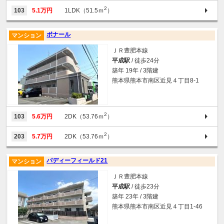
2
103
5.1万円
1LDK（51.5ｍ
）
ボナール
マンション
ＪＲ豊肥本線
平成駅
/ 徒歩24分
築年 19年 / 3階建
熊本県熊本市南区近見４丁目8-1
2
103
5.6万円
2DK（53.76ｍ
）
2
203
5.7万円
2DK（53.76ｍ
）
パディーフィールド21
マンション
ＪＲ豊肥本線
平成駅
/ 徒歩23分
築年 23年 / 3階建
熊本県熊本市南区近見４丁目1-46