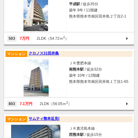
平成駅
/ 徒歩35分
築年 9年 / 11階建
熊本県熊本市南区田井島２丁目2-1
2
503
7万円
2LDK（54.72ｍ
）
クロノス31田井島
マンション
ＪＲ豊肥本線
南熊本駅
/ 徒歩32分
築年 10年 / 12階建
熊本県熊本市南区田井島１丁目1-65
2
803
7.1万円
2LDK（56.05ｍ
）
サムティ熊本近見Ⅰ
マンション
ＪＲ鹿児島本線
西熊本駅
/ 徒歩15分