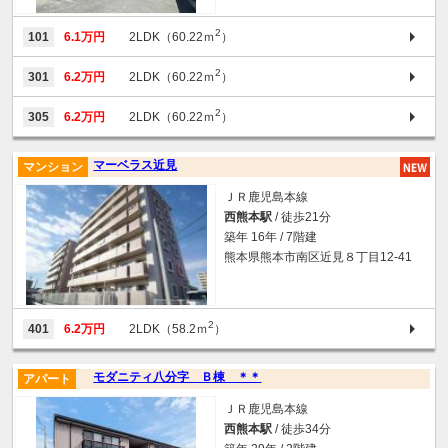
2
101
6.1万円
2LDK（60.22ｍ
）
2
301
6.2万円
2LDK（60.22ｍ
）
2
305
6.2万円
2LDK（60.22ｍ
）
マーベラス近見
マンション
ＪＲ鹿児島本線
西熊本駅
/ 徒歩21分
築年 16年 / 7階建
熊本県熊本市南区近見８丁目12-41
2
401
6.2万円
2LDK（58.2ｍ
）
モダニティ八分字 Ｂ棟 ＊＊
アパート
ＪＲ鹿児島本線
西熊本駅
/ 徒歩34分