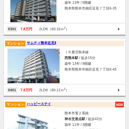
築年 13年 / 9階建
熊本県熊本市南区近見７丁目6-35
2
0301
7.8万円
2LDK（60.16ｍ
）
サムティ熊本近見Ⅱ
マンション
ＪＲ鹿児島本線
西熊本駅
/ 徒歩15分
築年 13年 / 9階建
熊本県熊本市南区近見７丁目6-45
2
0401
7.9万円
2LDK（60.12ｍ
）
ハッピーステイ
マンション
熊本市電２系統
神水交差点駅
/ 徒歩42分
築年 11年 / 3階建