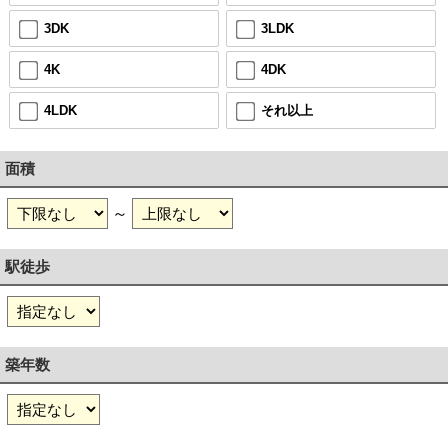
3DK
3LDK
4K
4DK
4LDK
それ以上
面積
～
駅徒歩
築年数