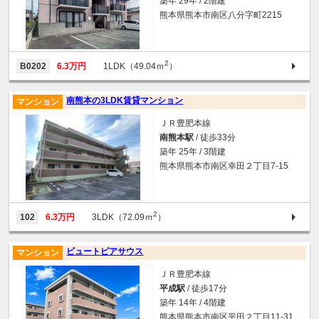
築年 29年 / 2階建
熊本県熊本市南区八分字町2215
2
B0202
6.3万円
1LDK（49.04ｍ
）
南熊本の3LDK賃貸マンション
マンション
ＪＲ豊肥本線
南熊本駅
/ 徒歩33分
築年 25年 / 3階建
熊本県熊本市南区幸田２丁目7-15
2
102
6.3万円
3LDK（72.09ｍ
）
ビュートピアサウス
マンション
ＪＲ豊肥本線
平成駅
/ 徒歩17分
築年 14年 / 4階建
熊本県熊本市南区平田２丁目11-31