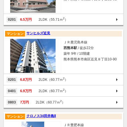
2
0201
6.5万円
2LDK（55.71ｍ
）
サンヒルズ近見
マンション
ＪＲ鹿児島本線
西熊本駅
/ 徒歩22分
築年 9年 / 10階建
熊本県熊本市南区近見８丁目10-90
2
0201
6.8万円
2LDK（60.77ｍ
）
2
0401
6.9万円
2LDK（60.77ｍ
）
2
0803
7万円
2LDK（60.77ｍ
）
クロノス34田井島Ⅱ
マンション
ＪＲ豊肥本線