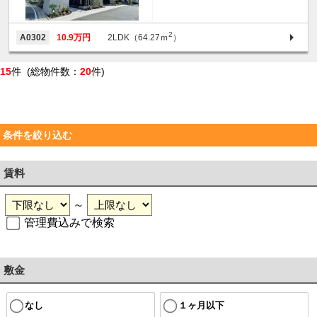
2
A0302
10.9万円
2LDK（64.27ｍ
）
15
件 (総物件数：
20
件)
条件を絞り込む
賃料
～
管理費込みで検索
敷金
なし
１ヶ月以下