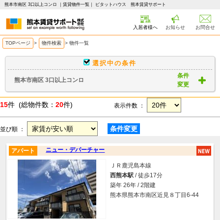
熊本市南区 3口以上コンロ ｜賃貸物件一覧｜ ピタットハウス 熊本賃貸サポート
入居者様へ
お知らせ
お問合せ
TOPページ
>
物件検索
>
物件一覧
選択中の条件
条件
熊本市南区 3口以上コンロ
変更
15
件 (総物件数：
20
件)
表示件数 ：
条件変更
並び順 ：
ニュー・デパーチャー
アパート
ＪＲ鹿児島本線
西熊本駅
/ 徒歩17分
築年 26年 / 2階建
熊本県熊本市南区近見８丁目6-44