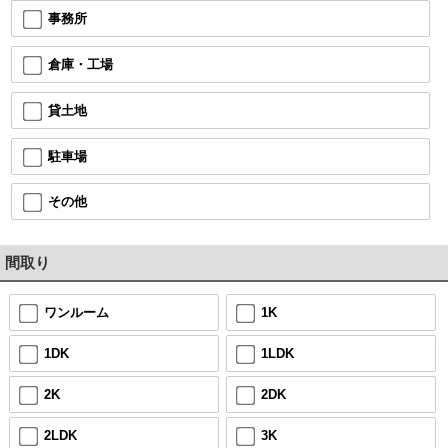
事務所
倉庫・工場
貸土地
駐車場
その他
間取り
ワンルーム
1K
1DK
1LDK
2K
2DK
2LDK
3K