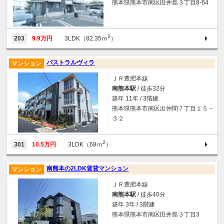
熊本県熊本市南区田井島３丁目8-64
2
203
9.9万円
3LDK（82.35ｍ
）
パストラルヴィラ
マンション
ＪＲ豊肥本線
南熊本駅
/ 徒歩32分
築年 11年 / 3階建
熊本県熊本市南区出仲間７丁目１５－
３２
2
301
10.5万円
3LDK（68ｍ
）
南熊本の2LDK賃貸マンション
マンション
ＪＲ豊肥本線
南熊本駅
/ 徒歩40分
築年 3年 / 3階建
熊本県熊本市南区田井島３丁目3