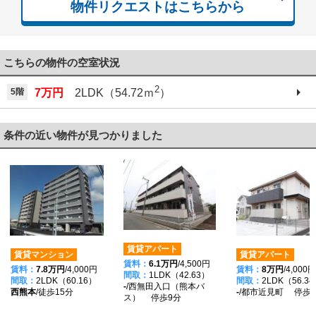
物件リクエストはこちらから
こちらの物件の空室状況
2
5階
7万円
2LDK（54.72ｍ
）
条件の近い物件が見つかりました
賃貸アパート
賃貸マンション
賃貸アパート
賃料：
6.1万円
/4,500円
賃料：
7.8万円
/4,000円
賃料：
8万円
/4,000円
間取：
1LDK（42.63）
間取：
2LDK（60.16）
間取：
2LDK（56.3
-
/西無田入口（熊本バ
西熊本
/徒歩15分
-
/都市近見町 停歩
ス） 停歩9分