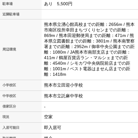
あり 5,500円
駐車場
近隣駐車場
熊本県立湧心館高校までの距離：2656m / 熊本
市南区役所幸田まちづくりセンまでの距離：
869m / 熊本田迎郵便局までの距離：471m / 熊
本県立図書館までの距離：3801m / 熊本南警察
署までの距離：2952m / 御幸中央公園までの距
周辺環境
離：1080m / JA熊本市南部支店までの距離：
411m / 鶴屋百貨店ラン・マルシェまでの距
離：4540m / シモカワ中央病院前店までの距
離：1001m / ベスト電器はません店までの距
離：1418m
熊本市立田迎小学校
小学校区
熊本市立託麻中学校
中学校区
-
借家区分
空家
現況
即入居可
入居可能日