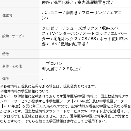
便座 / 洗面化粧台 / 室内洗濯機置き場 /
バルコニー / 南向き / フローリング / エアコ
住空間
ン /
クロゼット / シューズボックス / 収納スペー
ス / TVインターホン / オートロック / エレベー
設備・サービス
ター / 宅配ボックス / CS / BS / ネット使用料不
要 / LAN / 敷地内駐車場 /
特徴
プロパン
条件・その他
即入居可 / ２Ｆ以上 /
-
備考
※各種情報と現状に差異がある場合は、現状優先となります。
※物件情報の学区情報について
当サイト物件情報に記載されております通学区域(学区)情報は、国土数値情報ダウ
ンロードサービスが提供する小学校区データ【2016年度】及び中学校区データ
【2016年度】を元に加工したものですので、記載情報が現在の学区域と異なる場合
がございます。国土数値情報ダウンロードサービスのWEBサイト上で記述通り、デ
ータは必ずしも正確とは言えません。また、通学区域(学区)は毎年見直しの対象と
なりますので、そちらを踏まえ学区情報は参考としてご活用下さい。