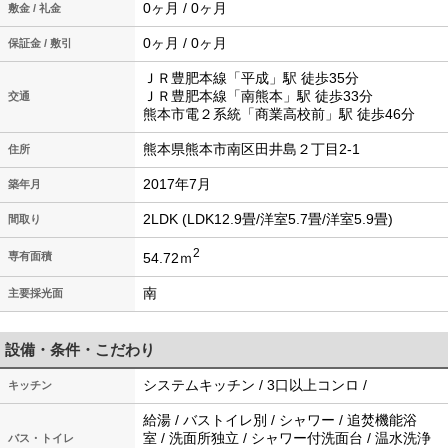
0ヶ月 / 0ヶ月
敷金 / 礼金
0ヶ月 / 0ヶ月
保証金 / 敷引
ＪＲ豊肥本線「平成」駅 徒歩35分
ＪＲ豊肥本線「南熊本」駅 徒歩33分
交通
熊本市電２系統「商業高校前」駅 徒歩46分
熊本県熊本市南区田井島２丁目2-1
住所
2017年7月
築年月
2LDK (LDK12.9畳/洋室5.7畳/洋室5.9畳)
間取り
2
54.72ｍ
専有面積
南
主要採光面
設備・条件・こだわり
システムキッチン / 3口以上コンロ /
キッチン
給湯 / バストイレ別 / シャワー / 追焚機能浴
室 / 洗面所独立 / シャワー付洗面台 / 温水洗浄
バス・トイレ