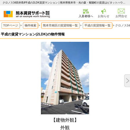
クロノス34田井島Ⅱ平成の2LDK賃貸マンション | 熊本県熊本市・光の森・菊陽町の賃貸はピタットハウス 熊本賃貸サポート
入居者様へ
お知らせ
お問合せ
TOPページ
>
物件検索
>
熊本市南区の賃貸情報一覧
>
平成の賃貸情報一覧
>
クロノス3
平成の賃貸マンション(2LDK)の物件情報
【建物外観】
外観