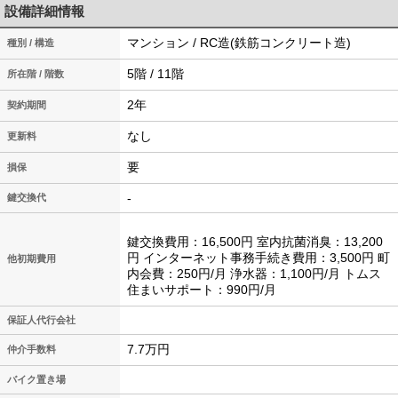
設備詳細情報
マンション / RC造(鉄筋コンクリート造)
種別 / 構造
5階 / 11階
所在階 / 階数
2年
契約期間
なし
更新料
要
損保
-
鍵交換代
鍵交換費用：16,500円 室内抗菌消臭：13,200
円 インターネット事務手続き費用：3,500円 町
他初期費用
内会費：250円/月 浄水器：1,100円/月 トムス
住まいサポート：990円/月
保証人代行会社
7.7万円
仲介手数料
バイク置き場