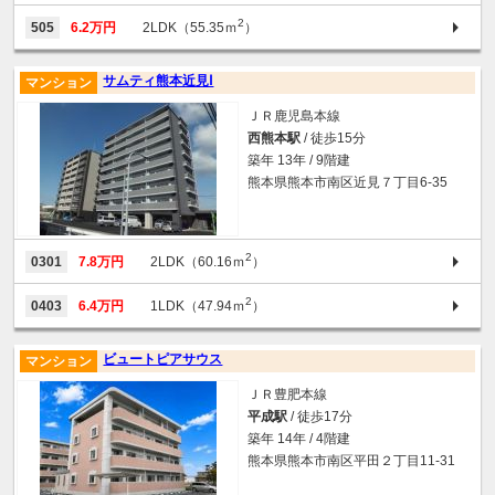
2
505
6.2万円
2LDK（55.35ｍ
）
サムティ熊本近見Ⅰ
マンション
ＪＲ鹿児島本線
西熊本駅
/ 徒歩15分
築年 13年 / 9階建
熊本県熊本市南区近見７丁目6-35
2
0301
7.8万円
2LDK（60.16ｍ
）
2
0403
6.4万円
1LDK（47.94ｍ
）
ビュートピアサウス
マンション
ＪＲ豊肥本線
平成駅
/ 徒歩17分
築年 14年 / 4階建
熊本県熊本市南区平田２丁目11-31