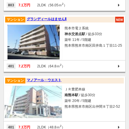
2
803
7.1万円
2LDK（56.05ｍ
）
グランディールはませんⅡ
マンション
熊本市電２系統
神水交差点駅
/ 徒歩33分
築年 11年 / 5階建
熊本県熊本市南区田井島１丁目11-25
2
401
7.2万円
2LDK（64.8ｍ
）
マノアール・ウエスト
マンション
ＪＲ豊肥本線
南熊本駅
/ 徒歩30分
築年 20年 / 5階建
熊本県熊本市南区出仲間８丁目2-52
2
401
7.3万円
2LDK（48.8ｍ
）