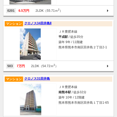
2
0201
6.5万円
2LDK（55.71ｍ
）
クロノス34田井島Ⅱ
マンション
ＪＲ豊肥本線
平成駅
/ 徒歩35分
築年 9年 / 11階建
熊本県熊本市南区田井島２丁目2-1
2
503
7万円
2LDK（54.72ｍ
）
クロノス31田井島
マンション
ＪＲ豊肥本線
南熊本駅
/ 徒歩32分
築年 10年 / 12階建
熊本県熊本市南区田井島１丁目1-65