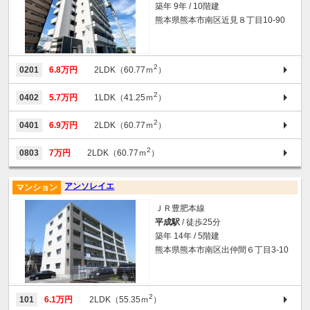
築年 9年 / 10階建
熊本県熊本市南区近見８丁目10-90
2
0201
6.8万円
2LDK（60.77ｍ
）
2
0402
5.7万円
1LDK（41.25ｍ
）
2
0401
6.9万円
2LDK（60.77ｍ
）
2
0803
7万円
2LDK（60.77ｍ
）
アンソレイエ
マンション
ＪＲ豊肥本線
平成駅
/ 徒歩25分
築年 14年 / 5階建
熊本県熊本市南区出仲間６丁目3-10
2
101
6.1万円
2LDK（55.35ｍ
）