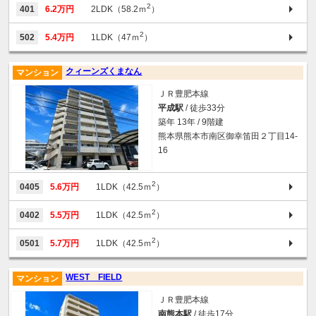
2
401
6.2万円
2LDK（58.2ｍ
）
2
502
5.4万円
1LDK（47ｍ
）
クィーンズくまなん
マンション
ＪＲ豊肥本線
平成駅
/ 徒歩33分
築年 13年 / 9階建
熊本県熊本市南区御幸笛田２丁目14-
16
2
0405
5.6万円
1LDK（42.5ｍ
）
2
0402
5.5万円
1LDK（42.5ｍ
）
2
0501
5.7万円
1LDK（42.5ｍ
）
WEST FIELD
マンション
ＪＲ豊肥本線
南熊本駅
/ 徒歩17分