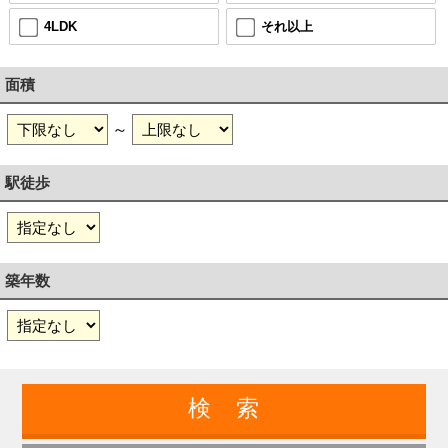
4LDK
それ以上
面積
～
駅徒歩
築年数