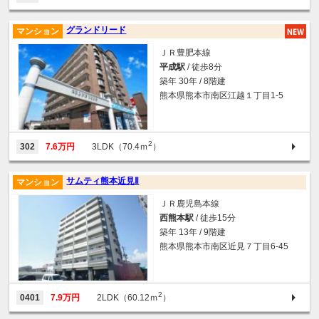
グランドリード
マンション
ＪＲ豊肥本線
平成駅
/ 徒歩8分
築年 30年 / 8階建
熊本県熊本市南区江越１丁目1-5
2
302
7.6万円
3LDK（70.4ｍ
）
サムティ熊本近見Ⅱ
マンション
ＪＲ鹿児島本線
西熊本駅
/ 徒歩15分
築年 13年 / 9階建
熊本県熊本市南区近見７丁目6-45
2
0401
7.9万円
2LDK（60.12ｍ
）