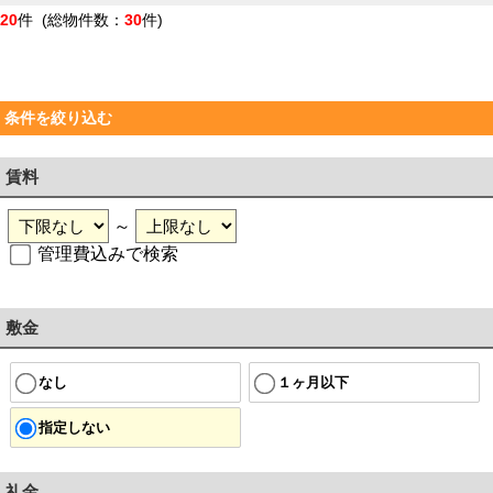
20
件 (総物件数：
30
件)
条件を絞り込む
賃料
～
管理費込みで検索
敷金
なし
１ヶ月以下
指定しない
礼金