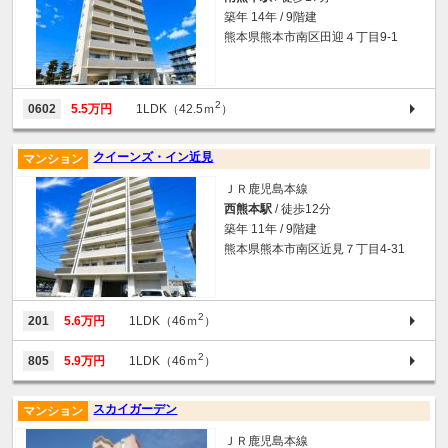
築年 14年 / 9階建
熊本県熊本市南区田迎４丁目9-1
2
0602
5.5万円
1LDK（42.5ｍ
）
クイーンズ・イン近見
マンション
ＪＲ鹿児島本線
西熊本駅
/ 徒歩12分
築年 11年 / 9階建
熊本県熊本市南区近見７丁目4-31
2
201
5.6万円
1LDK（46ｍ
）
2
805
5.9万円
1LDK（46ｍ
）
スカイガーデン
マンション
ＪＲ鹿児島本線