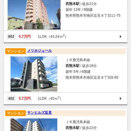
西熊本駅
/ 徒歩21分
築年 13年 / 9階建
熊本県熊本市南区近見８丁目11-75
2
802
5.7万円
1LDK（43.24ｍ
）
メリホジュール
マンション
ＪＲ鹿児島本線
西熊本駅
/ 徒歩18分
築年 5年 / 6階建
熊本県熊本市南区近見８丁目8-95
2
402
5.7万円
1LDK（40ｍ
）
サンヒルズ近見
マンション
ＪＲ鹿児島本線
西熊本駅
/ 徒歩22分