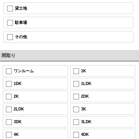
貸土地
駐車場
その他
間取り
ワンルーム
1K
1DK
1LDK
2K
2DK
2LDK
3K
3DK
3LDK
4K
4DK