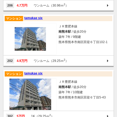
2
206
4.7万円
ワンルーム（30.96ｍ
）
tamukae six
マンション
ＪＲ豊肥本線
南熊本駅
/ 徒歩20分
築年 7年 / 9階建
熊本県熊本市南区田迎６丁目102-1
2
202
4.9万円
ワンルーム（29.25ｍ
）
tamukae six
マンション
ＪＲ豊肥本線
南熊本駅
/ 徒歩20分
築年 7年 / 10階建
熊本県熊本市南区田迎６丁目5-43
2
302
5万円
1K（29.25ｍ
）