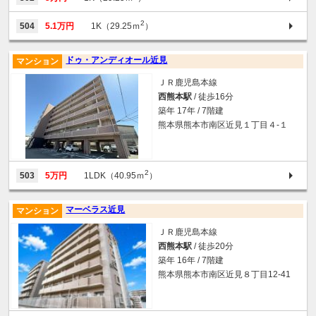
2
504
5.1万円
1K（29.25ｍ
）
ドゥ・アンディオール近見
マンション
ＪＲ鹿児島本線
西熊本駅
/ 徒歩16分
築年 17年 / 7階建
熊本県熊本市南区近見１丁目４-１
2
503
5万円
1LDK（40.95ｍ
）
マーベラス近見
マンション
ＪＲ鹿児島本線
西熊本駅
/ 徒歩20分
築年 16年 / 7階建
熊本県熊本市南区近見８丁目12-41