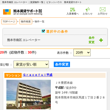
熊本市南区 エレベーター ｜賃貸物件一覧｜ ピタットハウス 熊本賃貸サポート
入居者様へ
お知らせ
お問合せ
TOPページ
>
物件検索
>
物件一覧
選択中の条件
条件
熊本市南区 エレベーター
変更
20
件 (総物件数：
30
件)
表示件数 ：
条件変更
並び順 ：
Ｇｒａｃｅｆｕｌ平成
マンション
ＪＲ豊肥本線
平成駅
/ 徒歩9分
築年 14年 / 6階建
熊本県熊本市南区馬渡１丁目２番２８
号