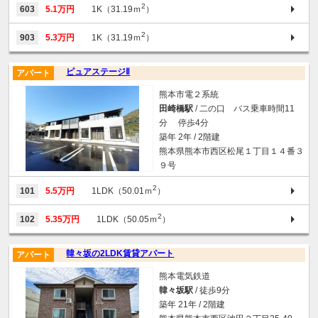
2
603
5.1万円
1K（31.19ｍ
）
2
903
5.3万円
1K（31.19ｍ
）
ピュアステージⅡ
アパート
熊本市電２系統
田崎橋駅
/ 二の口 バス乗車時間11
分 停歩4分
築年 2年 / 2階建
熊本県熊本市西区松尾１丁目１４番３
９号
2
101
5.5万円
1LDK（50.01ｍ
）
2
102
5.35万円
1LDK（50.05ｍ
）
韓々坂の2LDK賃貸アパート
アパート
熊本電気鉄道
韓々坂駅
/ 徒歩9分
築年 21年 / 2階建