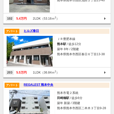
熊本県熊本市西区池田２丁目25-40
2
102
5.4万円
2LDK（53.16ｍ
）
ヒルズ春日
アパート
ＪＲ豊肥本線
熊本駅
/ 徒歩12分
築年 8年 / 2階建
熊本県熊本市西区春日６丁目13-38
2
203
5.5万円
1LDK（36.84ｍ
）
REGALEST 熊本中央
アパート
熊本市電２系統
田崎橋駅
/ 徒歩6分
築年 新築 / 3階建
熊本県熊本市西区二本木３丁目9-28