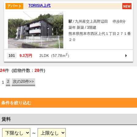
TORISIA上代
アパート
駅
/ 九州産交上高野辺田 停歩8分
築年 新築 / 3階建
熊本県熊本市西区上代１丁目２７１番
２０
2
101
9.3万円
2LDK（57.78ｍ
）
24
件 (総物件数：
28
件)
2
次の20件>>
1
条件を絞り込む
賃料
～