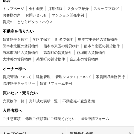
総合
トップページ
会社概要
採用情報
スタッフ紹介
スタッフブログ
お客様の声
お問い合わせ
マンション開発事例
賃貸のことならピタットハウス
不動産を借りたい
賃貸物件を探す
学区で探す
町名で探す
熊本市中央区の賃貸物件
熊本市北区の賃貸物件
熊本市東区の賃貸物件
熊本市南区の賃貸物件
熊本市西区の賃貸物件
高森町の賃貸物件
益城町の賃貸物件
大津町の賃貸物件
菊陽町の賃貸物件
合志市の賃貸物件
オーナー様へ
賃貸管理について
建物管理
管理システムについて
家賃回収業務代行
管理物件ギャラリー
賃貸リフォーム事例
買いたい・売りたい
売買物件一覧
売却成功実績一覧
不動産売却査定依頼
入居者様へ
ご注意事項
修理ご依頼前にご確認ください
退去申請フォーム
トップページ
賃貸物件検索