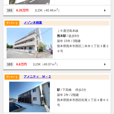
2
101
6.35万円
1LDK（40.46ｍ
）
メゾン木棉葉
アパート
ＪＲ鹿児島本線
熊本駅
/ 徒歩8分
築年 15年 / 3階建
熊本県熊本市西区二本木１丁目３番２
６号
2
103
6.6万円
1LDK（40.07ｍ
）
アメニティ Ｍ－２
アパート
駅
/ 下高橋 停歩2分
築年 2年 / 2階建
熊本県熊本市西区松尾１丁目４番６５
号