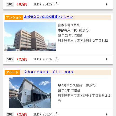
2
101
6.8万円
2LDK（54.29ｍ
）
本妙寺入口の2LDK賃貸マンション
マンション
熊本市電３系統
本妙寺入口駅
/ 徒歩7分
築年 22年 / 7階建
熊本県熊本市西区上熊本２丁目8-22
2
505
7.2万円
2LDK（66.37ｍ
）
Ｃｈａｒｍａｎｔ Ｖｉｌｌｅｇｅ
アパート
駅
/ 野中公民館前 停歩2分
築年 1年 / 2階建
熊本県熊本市西区野中３丁目８番２２
号
2
202
7.2万円
2LDK（55.54ｍ
）