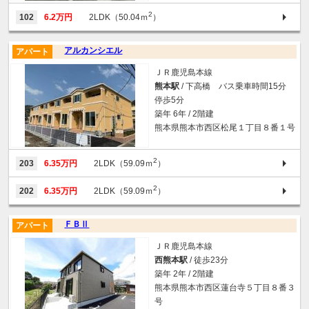
2
102
6.2万円
2LDK（50.04ｍ
）
アルカンシエル
アパート
ＪＲ鹿児島本線
熊本駅
/ 下高橋 バス乗車時間15分
停歩5分
築年 6年 / 2階建
熊本県熊本市西区松尾１丁目８番１号
2
203
6.35万円
2LDK（59.09ｍ
）
2
202
6.35万円
2LDK（59.09ｍ
）
ＦＢⅡ
アパート
ＪＲ鹿児島本線
西熊本駅
/ 徒歩23分
築年 2年 / 2階建
熊本県熊本市西区蓮台寺５丁目８番３
号