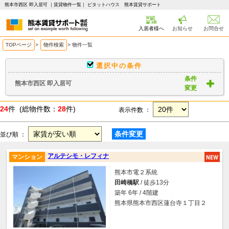
熊本市西区 即入居可 ｜賃貸物件一覧｜ ピタットハウス 熊本賃貸サポート
入居者様へ
お知らせ
お問合せ
TOPページ
>
物件検索
>
物件一覧
選択中の条件
条件
熊本市西区 即入居可
変更
24
件 (総物件数：
28
件)
表示件数 ：
条件変更
並び順 ：
アルテシモ・レフィナ
マンション
熊本市電２系統
田崎橋駅
/ 徒歩13分
築年 6年 / 4階建
熊本県熊本市西区蓮台寺１丁目２