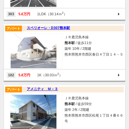
2
303
5.6万円
1LDK（30.14ｍ
）
スペリオーレ・D307熊本駅
アパート
ＪＲ鹿児島本線
熊本駅
/ 徒歩11分
築年 10年 / 2階建
熊本県熊本市西区春日４丁目１４－５
2
102
5.8万円
1K（30.03ｍ
）
アメニティ Ｍ－３
アパート
ＪＲ鹿児島本線
熊本駅
/ 徒歩59分
築年 2年 / 2階建
熊本県熊本市西区松尾１丁目４番６６
号