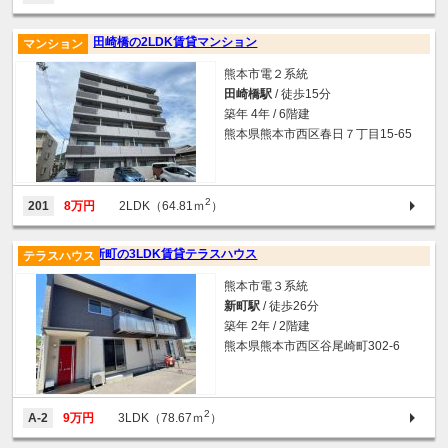
田崎橋の2LDK賃貸マンション
マンション
熊本市電２系統
田崎橋駅
/ 徒歩15分
築年 4年 / 6階建
熊本県熊本市西区春日７丁目15-65
2
201
8万円
2LDK（64.81ｍ
）
新町の3LDK賃貸テラスハウス
テラスハウス
熊本市電３系統
新町駅
/ 徒歩26分
築年 2年 / 2階建
熊本県熊本市西区谷尾崎町302-6
2
A-2
9万円
3LDK（78.67ｍ
）