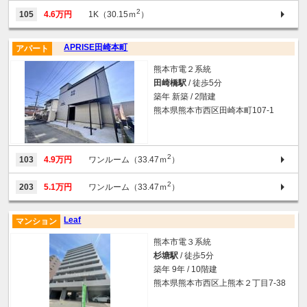
2
105
4.6万円
1K（30.15ｍ
）
APRISE田崎本町
アパート
熊本市電２系統
田崎橋駅
/ 徒歩5分
築年 新築 / 2階建
熊本県熊本市西区田崎本町107-1
2
103
4.9万円
ワンルーム（33.47ｍ
）
2
203
5.1万円
ワンルーム（33.47ｍ
）
Leaf
マンション
熊本市電３系統
杉塘駅
/ 徒歩5分
築年 9年 / 10階建
熊本県熊本市西区上熊本２丁目7-38