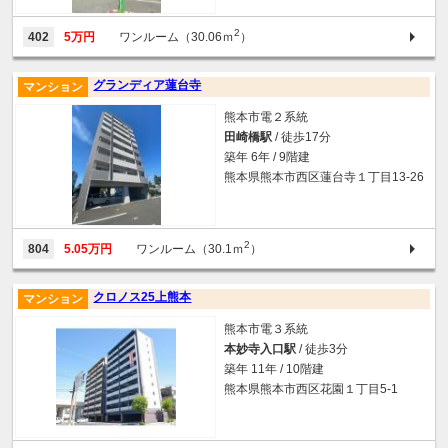
2
402
5万円
ワンルーム（30.06ｍ
）
グランディア蓮台寺
マンション
熊本市電２系統
田崎橋駅
/ 徒歩17分
築年 6年 / 9階建
熊本県熊本市西区蓮台寺１丁目13-26
2
804
5.05万円
ワンルーム（30.1ｍ
）
クロノス25上熊本
マンション
熊本市電３系統
本妙寺入口駅
/ 徒歩3分
築年 11年 / 10階建
熊本県熊本市西区花園１丁目5-1