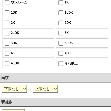
ワンルーム
1K
1DK
1LDK
2K
2DK
2LDK
3K
3DK
3LDK
4K
4DK
4LDK
それ以上
面積
～
駅徒歩