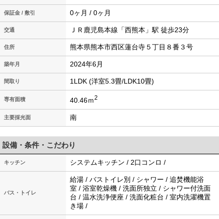
0ヶ月 / 0ヶ月
保証金 / 敷引
ＪＲ鹿児島本線「西熊本」駅 徒歩23分
交通
熊本県熊本市西区蓮台寺５丁目８番３号
住所
2024年6月
築年月
1LDK (洋室5.3畳/LDK10畳)
間取り
2
40.46ｍ
専有面積
南
主要採光面
設備・条件・こだわり
システムキッチン / 2口コンロ /
キッチン
給湯 / バストイレ別 / シャワー / 追焚機能浴
室 / 浴室乾燥機 / 洗面所独立 / シャワー付洗面
バス・トイレ
台 / 温水洗浄便座 / 洗面化粧台 / 室内洗濯機置
き場 /