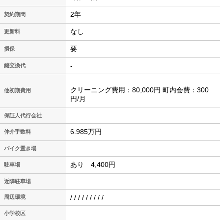
2年
契約期間
なし
更新料
要
損保
-
鍵交換代
クリーニング費用：80,000円 町内会費：300
他初期費用
円/月
保証人代行会社
6.985万円
仲介手数料
バイク置き場
あり 4,400円
駐車場
近隣駐車場
/ / / / / / / / /
周辺環境
小学校区