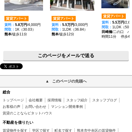
賃貸アパート
賃貸アパート
賃貸アパート
賃料：
5.5万円
/2,
賃料：
5.8万円
/4,000円
賃料：
5.5万円
/3,000円
間取：
1LDK（50.
間取：
1K（30.03）
間取：
1LDK（36.84）
田崎橋
/二の口 バ
熊本
/徒歩11分
熊本
/徒歩12分
時間11分 停歩4
このページをメールで送る
このページの先頭へ
総合
トップページ
会社概要
採用情報
スタッフ紹介
スタッフブログ
お客様の声
お問い合わせ
マンション開発事例
賃貸のことならピタットハウス
不動産を借りたい
賃貸物件を探す
学区で探す
町名で探す
熊本市中央区の賃貸物件