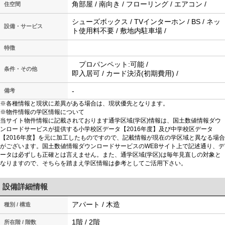
角部屋 / 南向き / フローリング / エアコン /
住空間
シューズボックス / TVインターホン / BS / ネッ
設備・サービス
ト使用料不要 / 敷地内駐車場 /
特徴
プロパンペット:可能 /
条件・その他
即入居可 / カード決済(初期費用) /
-
備考
※各種情報と現状に差異がある場合は、現状優先となります。
※物件情報の学区情報について
当サイト物件情報に記載されております通学区域(学区)情報は、国土数値情報ダウ
ンロードサービスが提供する小学校区データ【2016年度】及び中学校区データ
【2016年度】を元に加工したものですので、記載情報が現在の学区域と異なる場合
がございます。国土数値情報ダウンロードサービスのWEBサイト上で記述通り、デ
ータは必ずしも正確とは言えません。また、通学区域(学区)は毎年見直しの対象と
なりますので、そちらを踏まえ学区情報は参考としてご活用下さい。
設備詳細情報
アパート / 木造
種別 / 構造
1階 / 2階
所在階 / 階数