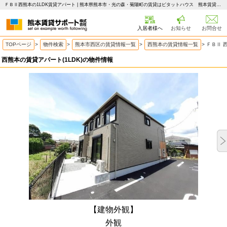
ＦＢⅡ西熊本の1LDK賃貸アパート | 熊本県熊本市・光の森・菊陽町の賃貸はピタットハウス 熊本賃貸サポート
入居者様へ
お知らせ
お問合せ
TOPページ
>
物件検索
>
熊本市西区の賃貸情報一覧
>
西熊本の賃貸情報一覧
>
ＦＢⅡ 
西熊本の賃貸アパート(1LDK)の物件情報
【建物外観】
外観