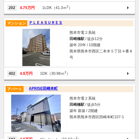
2
202
4.75万円
1LDK（41.3ｍ
）
ＰＬＥＡＳＵＲＥＳ
マンション
熊本市電２系統
田崎橋駅
/ 徒歩12分
築年 20年 / 10階建
熊本県熊本市西区二本木５丁目４番８
号
2
402
4.9万円
1DK（30.96ｍ
）
APRISE田崎本町
アパート
熊本市電２系統
田崎橋駅
/ 徒歩5分
築年 新築 / 2階建
熊本県熊本市西区田崎本町107-1
2