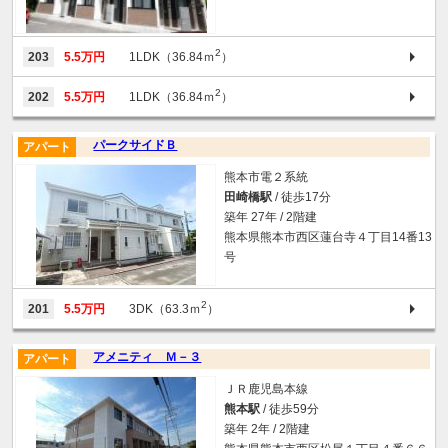
2
203
5.5万円
1LDK（36.84ｍ
）
2
202
5.5万円
1LDK（36.84ｍ
）
パークサイドＢ
アパート
熊本市電２系統
田崎橋駅
/ 徒歩17分
築年 27年 / 2階建
熊本県熊本市西区蓮台寺４丁目14番13
号
2
201
5.5万円
3DK（63.3ｍ
）
アメニティ Ｍ－３
アパート
ＪＲ鹿児島本線
熊本駅
/ 徒歩59分
築年 2年 / 2階建