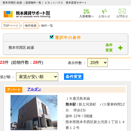
熊本市西区 給湯 ｜賃貸物件一覧｜ ピタットハウス 熊本賃貸サポート
入居者様へ
お知らせ
お問合せ
TOPページ
>
物件検索
>
物件一覧
選択中の条件
条件
熊本市西区 給湯
変更
23
件 (総物件数：
28
件)
表示件数 ：
条件変更
並び順 ：
アルダン
アパート
ＪＲ鹿児島本線
熊本駅
/ 新土河原町 バス乗車時間12
分 停歩2分
築年 12年 / 3階建
熊本県熊本市西区新土河原１丁目１４
番１２号