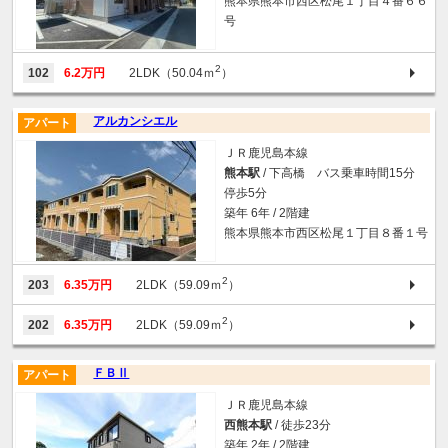
熊本県熊本市西区松尾１丁目４番６６
号
2
102
6.2万円
2LDK（50.04ｍ
）
アルカンシエル
アパート
ＪＲ鹿児島本線
熊本駅
/ 下高橋 バス乗車時間15分
停歩5分
築年 6年 / 2階建
熊本県熊本市西区松尾１丁目８番１号
2
203
6.35万円
2LDK（59.09ｍ
）
2
202
6.35万円
2LDK（59.09ｍ
）
ＦＢⅡ
アパート
ＪＲ鹿児島本線
西熊本駅
/ 徒歩23分
築年 2年 / 2階建