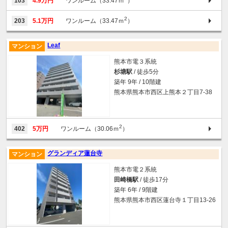
103
4.9万円
ワンルーム（33.47ｍ
）
2
203
5.1万円
ワンルーム（33.47ｍ
）
Leaf
マンション
熊本市電３系統
杉塘駅
/ 徒歩5分
築年 9年 / 10階建
熊本県熊本市西区上熊本２丁目7-38
2
402
5万円
ワンルーム（30.06ｍ
）
グランディア蓮台寺
マンション
熊本市電２系統
田崎橋駅
/ 徒歩17分
築年 6年 / 9階建
熊本県熊本市西区蓮台寺１丁目13-26