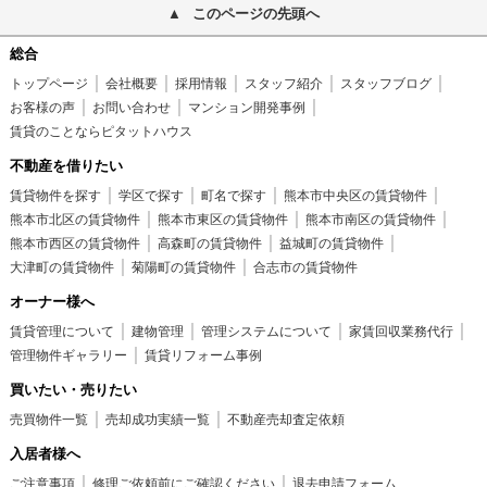
このページの先頭へ
総合
トップページ
会社概要
採用情報
スタッフ紹介
スタッフブログ
お客様の声
お問い合わせ
マンション開発事例
賃貸のことならピタットハウス
不動産を借りたい
賃貸物件を探す
学区で探す
町名で探す
熊本市中央区の賃貸物件
熊本市北区の賃貸物件
熊本市東区の賃貸物件
熊本市南区の賃貸物件
熊本市西区の賃貸物件
高森町の賃貸物件
益城町の賃貸物件
大津町の賃貸物件
菊陽町の賃貸物件
合志市の賃貸物件
オーナー様へ
賃貸管理について
建物管理
管理システムについて
家賃回収業務代行
管理物件ギャラリー
賃貸リフォーム事例
買いたい・売りたい
売買物件一覧
売却成功実績一覧
不動産売却査定依頼
入居者様へ
ご注意事項
修理ご依頼前にご確認ください
退去申請フォーム