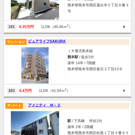
熊本県熊本市西区蓮台寺５丁目８番３
号
2
101
6.35万円
1LDK（40.46ｍ
）
ピュアライフSAKURA
マンション
ＪＲ鹿児島本線
熊本駅
/ 徒歩3分
築年 14年 / 7階建
熊本県熊本市西区春日３丁目13-6
2
203
6.4万円
1LDK（41.04ｍ
）
アメニティ Ｍ－２
アパート
駅
/ 下高橋 停歩2分
築年 2年 / 2階建
熊本県熊本市西区松尾１丁目４番６５