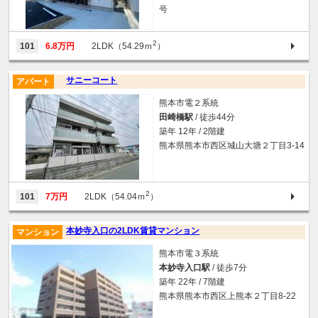
号
2
101
6.8万円
2LDK（54.29ｍ
）
サニーコート
アパート
熊本市電２系統
田崎橋駅
/ 徒歩44分
築年 12年 / 2階建
熊本県熊本市西区城山大塘２丁目3-14
2
101
7万円
2LDK（54.04ｍ
）
本妙寺入口の2LDK賃貸マンション
マンション
熊本市電３系統
本妙寺入口駅
/ 徒歩7分
築年 22年 / 7階建
熊本県熊本市西区上熊本２丁目8-22