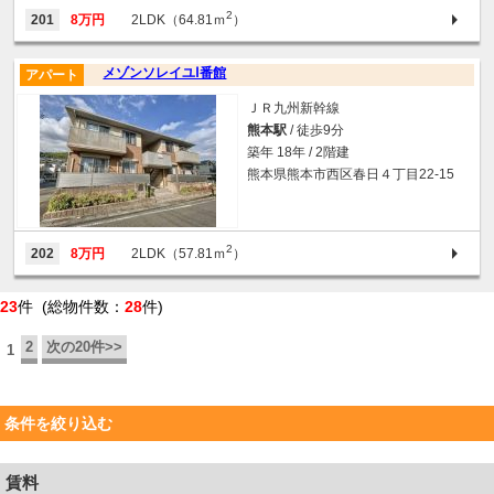
2
201
8万円
2LDK（64.81ｍ
）
メゾンソレイユⅠ番館
アパート
ＪＲ九州新幹線
熊本駅
/ 徒歩9分
築年 18年 / 2階建
熊本県熊本市西区春日４丁目22-15
2
202
8万円
2LDK（57.81ｍ
）
23
件 (総物件数：
28
件)
2
次の20件>>
1
条件を絞り込む
賃料