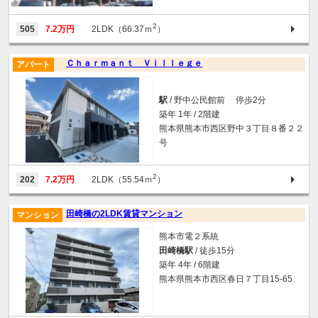
2
505
7.2万円
2LDK（66.37ｍ
）
Ｃｈａｒｍａｎｔ Ｖｉｌｌｅｇｅ
アパート
駅
/ 野中公民館前 停歩2分
築年 1年 / 2階建
熊本県熊本市西区野中３丁目８番２２
号
2
202
7.2万円
2LDK（55.54ｍ
）
田崎橋の2LDK賃貸マンション
マンション
熊本市電２系統
田崎橋駅
/ 徒歩15分
築年 4年 / 6階建
熊本県熊本市西区春日７丁目15-65