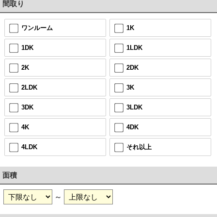
間取り
ワンルーム
1K
1DK
1LDK
2K
2DK
2LDK
3K
3DK
3LDK
4K
4DK
4LDK
それ以上
面積
～