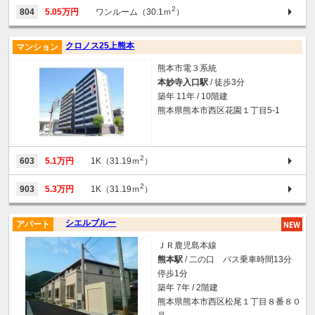
2
804
5.05万円
ワンルーム（30.1ｍ
）
クロノス25上熊本
マンション
熊本市電３系統
本妙寺入口駅
/ 徒歩3分
築年 11年 / 10階建
熊本県熊本市西区花園１丁目5-1
2
603
5.1万円
1K（31.19ｍ
）
2
903
5.3万円
1K（31.19ｍ
）
シエルブルー
アパート
ＪＲ鹿児島本線
熊本駅
/ 二の口 バス乗車時間13分
停歩1分
築年 7年 / 2階建
熊本県熊本市西区松尾１丁目８番８０