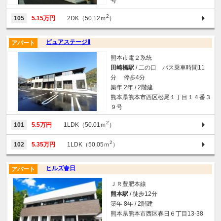
号
2
105
5.15万円
2DK（50.12ｍ
）
ピュアステージⅡ
アパート
熊本市電２系統
田崎橋駅
/ 二の口 バス乗車時間11
分 停歩4分
築年 2年 / 2階建
熊本県熊本市西区松尾１丁目１４番３
９号
2
101
5.5万円
1LDK（50.01ｍ
）
2
102
5.35万円
1LDK（50.05ｍ
）
ヒルズ春日
アパート
ＪＲ豊肥本線
熊本駅
/ 徒歩12分
築年 8年 / 2階建
熊本県熊本市西区春日６丁目13-38