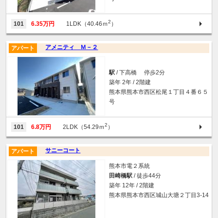
2
101
6.35万円
1LDK（40.46ｍ
）
アメニティ Ｍ－２
アパート
駅
/ 下高橋 停歩2分
築年 2年 / 2階建
熊本県熊本市西区松尾１丁目４番６５
号
2
101
6.8万円
2LDK（54.29ｍ
）
サニーコート
アパート
熊本市電２系統
田崎橋駅
/ 徒歩44分
築年 12年 / 2階建
熊本県熊本市西区城山大塘２丁目3-14