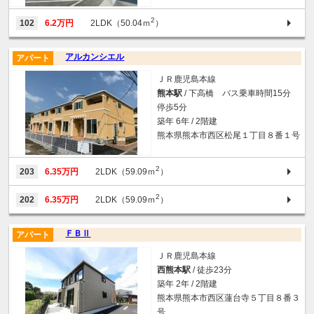
2
102
6.2万円
2LDK（50.04ｍ
）
アルカンシエル
アパート
ＪＲ鹿児島本線
熊本駅
/ 下高橋 バス乗車時間15分
停歩5分
築年 6年 / 2階建
熊本県熊本市西区松尾１丁目８番１号
2
203
6.35万円
2LDK（59.09ｍ
）
2
202
6.35万円
2LDK（59.09ｍ
）
ＦＢⅡ
アパート
ＪＲ鹿児島本線
西熊本駅
/ 徒歩23分
築年 2年 / 2階建
熊本県熊本市西区蓮台寺５丁目８番３
号