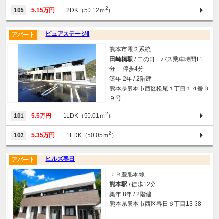
2
105
5.15万円
2DK（50.12ｍ
）
ピュアステージⅡ
アパート
熊本市電２系統
田崎橋駅
/ 二の口 バス乗車時間11
分 停歩4分
築年 2年 / 2階建
熊本県熊本市西区松尾１丁目１４番３
９号
2
101
5.5万円
1LDK（50.01ｍ
）
2
102
5.35万円
1LDK（50.05ｍ
）
ヒルズ春日
アパート
ＪＲ豊肥本線
熊本駅
/ 徒歩12分
築年 8年 / 2階建
熊本県熊本市西区春日６丁目13-38