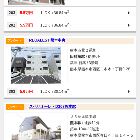
2
203
5.5万円
1LDK（36.84ｍ
）
2
202
5.5万円
1LDK（36.84ｍ
）
REGALEST 熊本中央
アパート
熊本市電２系統
田崎橋駅
/ 徒歩6分
築年 新築 / 3階建
熊本県熊本市西区二本木３丁目9-28
2
303
5.6万円
1LDK（30.14ｍ
）
スペリオーレ・D307熊本駅
アパート
ＪＲ鹿児島本線
熊本駅
/ 徒歩11分
築年 10年 / 2階建
熊本県熊本市西区春日４丁目１４－５