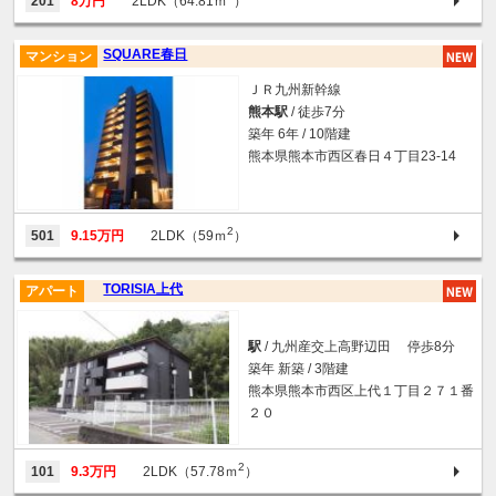
201
8万円
2LDK（64.81ｍ
）
SQUARE春日
マンション
ＪＲ九州新幹線
熊本駅
/ 徒歩7分
築年 6年 / 10階建
熊本県熊本市西区春日４丁目23-14
2
501
9.15万円
2LDK（59ｍ
）
TORISIA上代
アパート
駅
/ 九州産交上高野辺田 停歩8分
築年 新築 / 3階建
熊本県熊本市西区上代１丁目２７１番
２０
2
101
9.3万円
2LDK（57.78ｍ
）