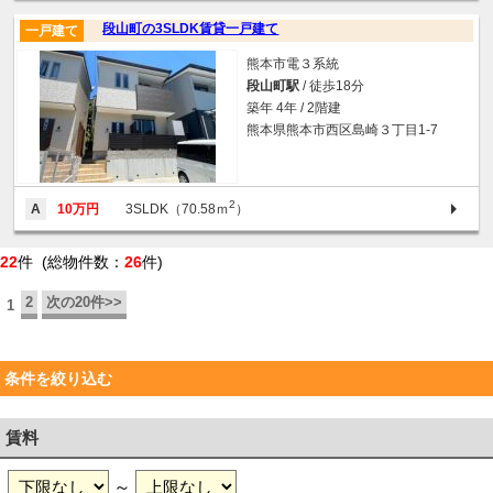
段山町の3SLDK賃貸一戸建て
一戸建て
熊本市電３系統
段山町駅
/ 徒歩18分
築年 4年 / 2階建
熊本県熊本市西区島崎３丁目1-7
2
A
10万円
3SLDK（70.58ｍ
）
22
件 (総物件数：
26
件)
2
次の20件>>
1
条件を絞り込む
賃料
～