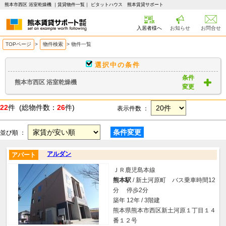
熊本市西区 浴室乾燥機 ｜賃貸物件一覧｜ ピタットハウス 熊本賃貸サポート
入居者様へ
お知らせ
お問合せ
TOPページ
>
物件検索
>
物件一覧
選択中の条件
条件
熊本市西区 浴室乾燥機
変更
22
件 (総物件数：
26
件)
表示件数 ：
条件変更
並び順 ：
アルダン
アパート
ＪＲ鹿児島本線
熊本駅
/ 新土河原町 バス乗車時間12
分 停歩2分
築年 12年 / 3階建
熊本県熊本市西区新土河原１丁目１４
番１２号