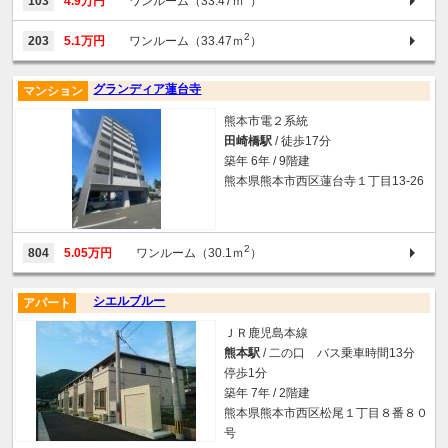
103
4.9万円
ワンルーム（33.47ｍ
）
2
203
5.1万円
ワンルーム（33.47ｍ
）
グランディア蓮台寺
マンション
熊本市電２系統
田崎橋駅
/ 徒歩17分
築年 6年 / 9階建
熊本県熊本市西区蓮台寺１丁目13-26
2
804
5.05万円
ワンルーム（30.1ｍ
）
シエルブルー
アパート
ＪＲ鹿児島本線
熊本駅
/ 二の口 バス乗車時間13分
停歩1分
築年 7年 / 2階建
熊本県熊本市西区松尾１丁目８番８０
号