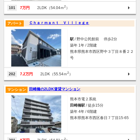
2
101
7万円
2LDK（54.04ｍ
）
Ｃｈａｒｍａｎｔ Ｖｉｌｌｅｇｅ
アパート
駅
/ 野中公民館前 停歩2分
築年 1年 / 2階建
熊本県熊本市西区野中３丁目８番２２
号
2
202
7.2万円
2LDK（55.54ｍ
）
田崎橋の2LDK賃貸マンション
マンション
熊本市電２系統
田崎橋駅
/ 徒歩15分
築年 4年 / 6階建
熊本県熊本市西区春日７丁目15-65
2