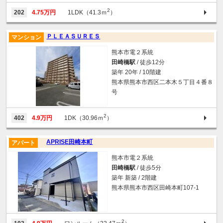
2
202
4.75万円
1LDK（41.3ｍ
）
ＰＬＥＡＳＵＲＥＳ
マンション
熊本市電２系統
田崎橋駅
/ 徒歩12分
築年 20年 / 10階建
熊本県熊本市西区二本木５丁目４番８
号
2
402
4.9万円
1DK（30.96ｍ
）
APRISE田崎本町
アパート
熊本市電２系統
田崎橋駅
/ 徒歩5分
築年 新築 / 2階建
熊本県熊本市西区田崎本町107-1
2