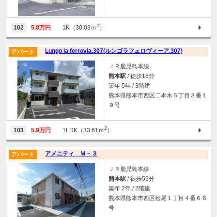
2
102
5.8万円
1K（30.03ｍ
）
Lungo la ferrovia.307(ルンゴラフェロヴィーア.307)
アパート
ＪＲ鹿児島本線
熊本駅
/ 徒歩18分
築年 5年 / 3階建
熊本県熊本市西区二本木５丁目３番１
９号
2
103
5.9万円
1LDK（33.61ｍ
）
アメニティ Ｍ－３
アパート
ＪＲ鹿児島本線
熊本駅
/ 徒歩59分
築年 2年 / 2階建
熊本県熊本市西区松尾１丁目４番６６
号