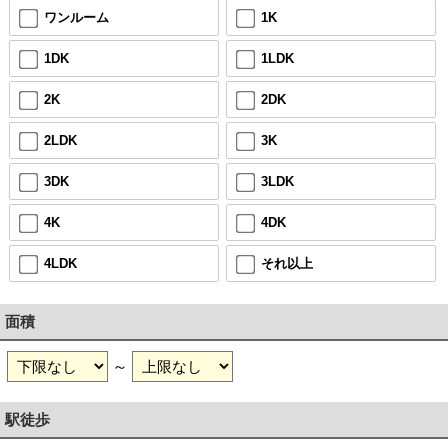
ワンルーム
1K
1DK
1LDK
2K
2DK
2LDK
3K
3DK
3LDK
4K
4DK
4LDK
それ以上
面積
～
駅徒歩