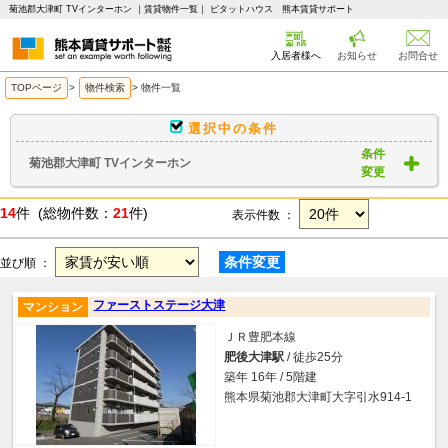
菊池郡大津町 TVインターホン ｜賃貸物件一覧｜ ピタットハウス 熊本賃貸サポート
入居者様へ
お知らせ
お問合せ
TOPページ
>
物件検索
>
物件一覧
選択中の条件
条件
菊池郡大津町 TVインターホン
変更
14
件 (総物件数：
21
件)
表示件数 ：
条件変更
並び順 ：
ファーストステージ大津
マンション
ＪＲ豊肥本線
肥後大津駅
/ 徒歩25分
築年 16年 / 5階建
熊本県菊池郡大津町大字引水914-1