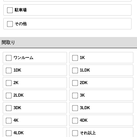
駐車場
その他
間取り
ワンルーム
1K
1DK
1LDK
2K
2DK
2LDK
3K
3DK
3LDK
4K
4DK
4LDK
それ以上