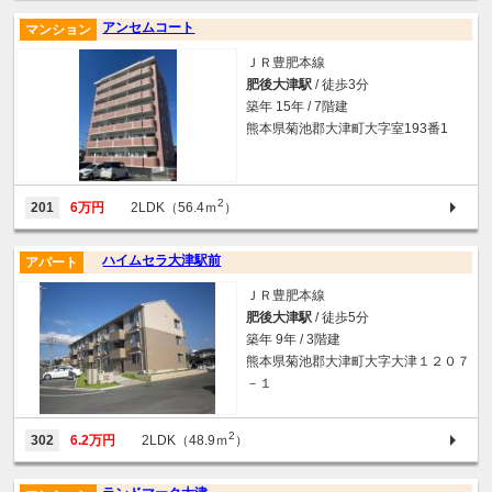
アンセムコート
マンション
ＪＲ豊肥本線
肥後大津駅
/ 徒歩3分
築年 15年 / 7階建
熊本県菊池郡大津町大字室193番1
2
201
6万円
2LDK（56.4ｍ
）
ハイムセラ大津駅前
アパート
ＪＲ豊肥本線
肥後大津駅
/ 徒歩5分
築年 9年 / 3階建
熊本県菊池郡大津町大字大津１２０７
－１
2
302
6.2万円
2LDK（48.9ｍ
）