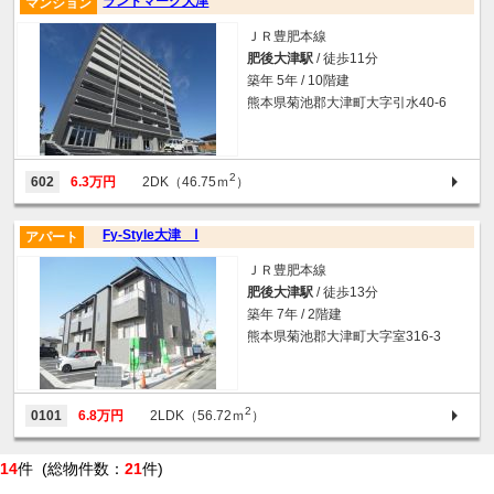
ランドマーク大津
マンション
ＪＲ豊肥本線
肥後大津駅
/ 徒歩11分
築年 5年 / 10階建
熊本県菊池郡大津町大字引水40-6
2
602
6.3万円
2DK（46.75ｍ
）
Fy-Style大津 Ⅰ
アパート
ＪＲ豊肥本線
肥後大津駅
/ 徒歩13分
築年 7年 / 2階建
熊本県菊池郡大津町大字室316-3
2
0101
6.8万円
2LDK（56.72ｍ
）
14
件 (総物件数：
21
件)