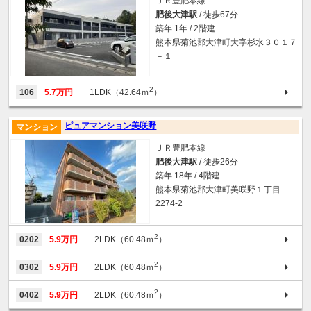
ＪＲ豊肥本線
肥後大津駅
/ 徒歩67分
築年 1年 / 2階建
熊本県菊池郡大津町大字杉水３０１７
－１
2
106
5.7万円
1LDK（42.64ｍ
）
ピュアマンション美咲野
マンション
ＪＲ豊肥本線
肥後大津駅
/ 徒歩26分
築年 18年 / 4階建
熊本県菊池郡大津町美咲野１丁目
2274-2
2
0202
5.9万円
2LDK（60.48ｍ
）
2
0302
5.9万円
2LDK（60.48ｍ
）
2
0402
5.9万円
2LDK（60.48ｍ
）