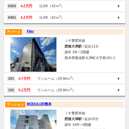
2
0203
4.2万円
1LDK（42ｍ
）
2
0401
4.2万円
1LDK（42ｍ
）
Filer
アパート
ＪＲ豊肥本線
肥後大津駅
/ 徒歩11分
築年 3年 / 2階建
熊本県菊池郡大津町大字新161-1
2
101
4.7万円
ワンルーム（28.98ｍ
）
2
102
5.2万円
ワンルーム（28.98ｍ
）
MODULOR熊本
マンション
ＪＲ豊肥本線
肥後大津駅
/ 徒歩20分
築年 18年 / 4階建