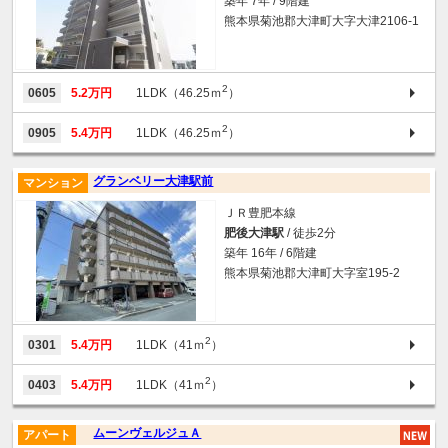
築年 7年 / 9階建
熊本県菊池郡大津町大字大津2106-1
2
0605
5.2万円
1LDK（46.25ｍ
）
2
0905
5.4万円
1LDK（46.25ｍ
）
グランベリー大津駅前
マンション
ＪＲ豊肥本線
肥後大津駅
/ 徒歩2分
築年 16年 / 6階建
熊本県菊池郡大津町大字室195-2
2
0301
5.4万円
1LDK（41ｍ
）
2
0403
5.4万円
1LDK（41ｍ
）
ムーンヴェルジュＡ
アパート