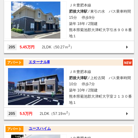
ＪＲ豊肥本線
肥後大津駅
/ 東引の水 バス乗車時間
15分 停歩9分
築年 18年 / 2階建
熊本県菊池郡大津町大字引水９０８番
地１
2
205
5.45万円
2LDK（50.27ｍ
）
エターナルⅢ
アパート
ＪＲ豊肥本線
肥後大津駅
/ 上松古閑 バス乗車時間
10分 停歩7分
築年 10年 / 2階建
熊本県菊池郡大津町大字室２１３０番
地１
2
205
5.5万円
2LDK（57.19ｍ
）
ユースハイム
アパート