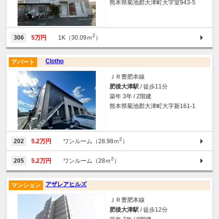
熊本県菊池郡大津町大字室943-5
2
306
5万円
1K（30.09ｍ
）
Clotho
アパート
ＪＲ豊肥本線
肥後大津駅
/ 徒歩11分
築年 3年 / 2階建
熊本県菊池郡大津町大字新161-1
2
202
5.2万円
ワンルーム（28.98ｍ
）
2
205
5.2万円
ワンルーム（28ｍ
）
アザレアヒルズ
マンション
ＪＲ豊肥本線
肥後大津駅
/ 徒歩12分