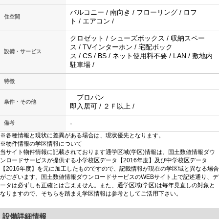
バルコニー / 南向き / フローリング / ロフ
住空間
ト / エアコン /
クロゼット / シューズボックス / 収納スペー
ス / TVインターホン / 宅配ボック
設備・サービス
ス / CS / BS / ネット使用料不要 / LAN / 敷地内
駐車場 /
特徴
プロパン
条件・その他
即入居可 / ２Ｆ以上 /
-
備考
※各種情報と現状に差異がある場合は、現状優先となります。
※物件情報の学区情報について
当サイト物件情報に記載されております通学区域(学区)情報は、国土数値情報ダウ
ンロードサービスが提供する小学校区データ【2016年度】及び中学校区データ
【2016年度】を元に加工したものですので、記載情報が現在の学区域と異なる場合
がございます。国土数値情報ダウンロードサービスのWEBサイト上で記述通り、デ
ータは必ずしも正確とは言えません。また、通学区域(学区)は毎年見直しの対象と
なりますので、そちらを踏まえ学区情報は参考としてご活用下さい。
設備詳細情報