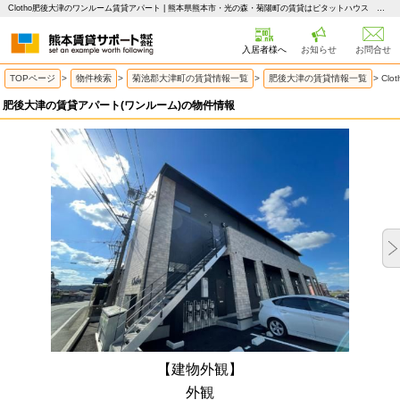
Clotho肥後大津のワンルーム賃貸アパート | 熊本県熊本市・光の森・菊陽町の賃貸はピタットハウス 熊本賃貸サポート
入居者様へ
お知らせ
お問合せ
TOPページ
>
物件検索
>
菊池郡大津町の賃貸情報一覧
>
肥後大津の賃貸情報一覧
>
Cl
肥後大津の賃貸アパート(ワンルーム)の物件情報
【建物外観】
外観