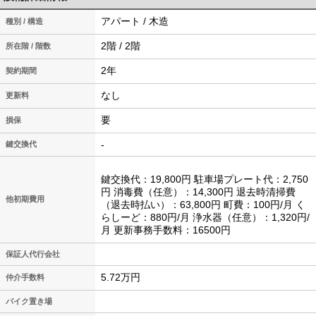
アパート / 木造
種別 / 構造
2階 / 2階
所在階 / 階数
2年
契約期間
なし
更新料
要
損保
-
鍵交換代
鍵交換代：19,800円 駐車場プレート代：2,750
円 消毒費（任意）：14,300円 退去時清掃費
他初期費用
（退去時払い）：63,800円 町費：100円/月 く
らしーど：880円/月 浄水器（任意）：1,320円/
月 更新事務手数料：16500円
保証人代行会社
5.72万円
仲介手数料
バイク置き場