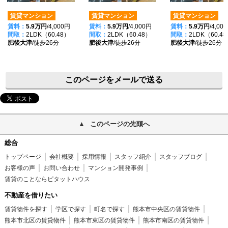
賃貸マンション
賃貸マンション
賃貸マンション
賃料：
5.9万円
/4,000円
賃料：
5.9万円
/4,000円
賃料：
5.9万円
/4,00
間取：
2LDK（60.48）
間取：
2LDK（60.48）
間取：
2LDK（60.4
肥後大津
/徒歩26分
肥後大津
/徒歩26分
肥後大津
/徒歩26分
このページをメールで送る
このページの先頭へ
総合
トップページ
会社概要
採用情報
スタッフ紹介
スタッフブログ
お客様の声
お問い合わせ
マンション開発事例
賃貸のことならピタットハウス
不動産を借りたい
賃貸物件を探す
学区で探す
町名で探す
熊本市中央区の賃貸物件
熊本市北区の賃貸物件
熊本市東区の賃貸物件
熊本市南区の賃貸物件