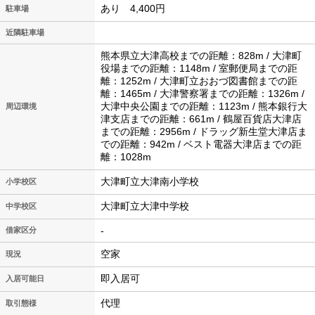
あり 4,400円
駐車場
近隣駐車場
熊本県立大津高校までの距離：828m / 大津町
役場までの距離：1148m / 室郵便局までの距
離：1252m / 大津町立おおづ図書館までの距
離：1465m / 大津警察署までの距離：1326m /
大津中央公園までの距離：1123m / 熊本銀行大
周辺環境
津支店までの距離：661m / 鶴屋百貨店大津店
までの距離：2956m / ドラッグ新生堂大津店ま
での距離：942m / ベスト電器大津店までの距
離：1028m
大津町立大津南小学校
小学校区
大津町立大津中学校
中学校区
-
借家区分
空家
現況
即入居可
入居可能日
代理
取引態様