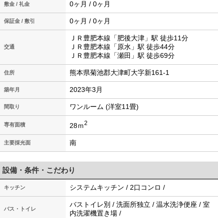
0ヶ月 / 0ヶ月
敷金 / 礼金
0ヶ月 / 0ヶ月
保証金 / 敷引
ＪＲ豊肥本線「肥後大津」駅 徒歩11分
ＪＲ豊肥本線「原水」駅 徒歩44分
交通
ＪＲ豊肥本線「瀬田」駅 徒歩69分
熊本県菊池郡大津町大字新161-1
住所
2023年3月
築年月
ワンルーム (洋室11畳)
間取り
2
28ｍ
専有面積
南
主要採光面
設備・条件・こだわり
システムキッチン / 2口コンロ /
キッチン
バストイレ別 / 洗面所独立 / 温水洗浄便座 / 室
バス・トイレ
内洗濯機置き場 /