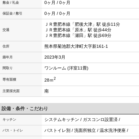
0ヶ月 / 0ヶ月
敷金 / 礼金
0ヶ月 / 0ヶ月
保証金 / 敷引
ＪＲ豊肥本線「肥後大津」駅 徒歩11分
ＪＲ豊肥本線「原水」駅 徒歩44分
交通
ＪＲ豊肥本線「瀬田」駅 徒歩69分
熊本県菊池郡大津町大字新161-1
住所
2023年3月
築年月
ワンルーム (洋室11畳)
間取り
2
28ｍ
専有面積
南
主要採光面
設備・条件・こだわり
システムキッチン / ガスコンロ設置済 /
キッチン
バストイレ別 / 洗面所独立 / 温水洗浄便座 /
バス・トイレ