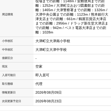
役場までの距離：1148m / 室郵便局までの距
離：1252m / 大津町立おおづ図書館までの距
離：1465m / 大津警察署までの距離：1326m /
大津中央公園までの距離：1123m / 熊本銀行大
周辺環境
津支店までの距離：661m / 鶴屋百貨店大津店
までの距離：2956m / ドラッグ新生堂大津店ま
での距離：942m / ベスト電器大津店までの距
離：1028m
大津町立大津南小学校
小学校区
大津町立大津中学校
中学校区
-
借家区分
空家
現況
即入居可
入居可能日
代理
取引態様
2026年08月09日
情報更新日
2026年08月23日
次回更新予定日