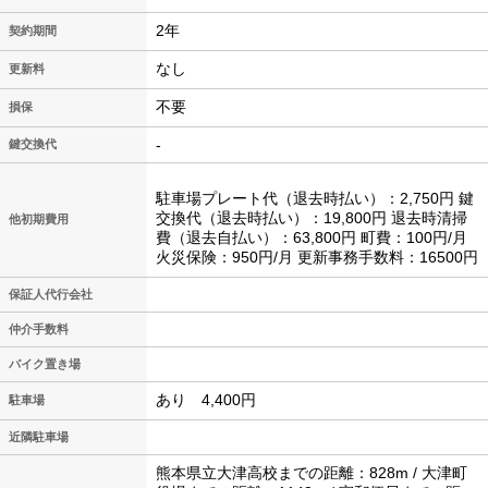
2年
契約期間
なし
更新料
不要
損保
-
鍵交換代
駐車場プレート代（退去時払い）：2,750円 鍵
交換代（退去時払い）：19,800円 退去時清掃
他初期費用
費（退去自払い）：63,800円 町費：100円/月
火災保険：950円/月 更新事務手数料：16500円
保証人代行会社
仲介手数料
バイク置き場
あり 4,400円
駐車場
近隣駐車場
熊本県立大津高校までの距離：828m / 大津町