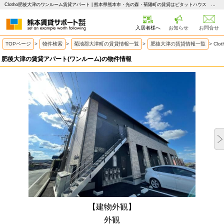
Clotho肥後大津のワンルーム賃貸アパート | 熊本県熊本市・光の森・菊陽町の賃貸はピタットハウス 熊本賃貸サポート
入居者様へ
お知らせ
お問合せ
TOPページ
>
物件検索
>
菊池郡大津町の賃貸情報一覧
>
肥後大津の賃貸情報一覧
>
Cl
肥後大津の賃貸アパート(ワンルーム)の物件情報
【建物外観】
外観