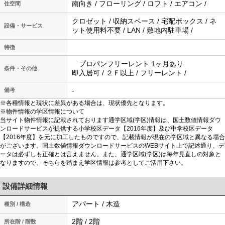
南向き / フローリング / ロフト / エアコン /
住空間
クロゼット / 収納スペース / 宅配ボックス / ネ
設備・サービス
ット使用料不要 / LAN / 敷地内駐車場 /
特徴
プロパンフリーレント:1ヶ月あり
条件・その他
即入居可 / ２Ｆ以上 / フリーレント /
-
備考
※各種情報と現状に差異がある場合は、現状優先となります。
※物件情報の学区情報について
当サイト物件情報に記載されております通学区域(学区)情報は、国土数値情報ダウ
ンロードサービスが提供する小学校区データ【2016年度】及び中学校区データ
【2016年度】を元に加工したものですので、記載情報が現在の学区域と異なる場合
がございます。国土数値情報ダウンロードサービスのWEBサイト上で記述通り、デ
ータは必ずしも正確とは言えません。また、通学区域(学区)は毎年見直しの対象と
なりますので、そちらを踏まえ学区情報は参考としてご活用下さい。
設備詳細情報
アパート / 木造
種別 / 構造
2階 / 2階
所在階 / 階数