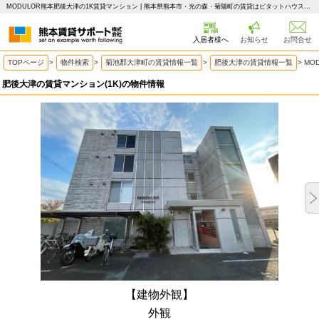
MODULOR熊本肥後大津の1K賃貸マンション | 熊本県熊本市・光の森・菊陽町の賃貸はピタットハウス 熊本賃貸サポート
入居者様へ
お知らせ
お問合せ
TOPページ
>
物件検索
>
菊池郡大津町の賃貸情報一覧
>
肥後大津の賃貸情報一覧
>
MO
肥後大津の賃貸マンション(1K)の物件情報
【建物外観】
外観