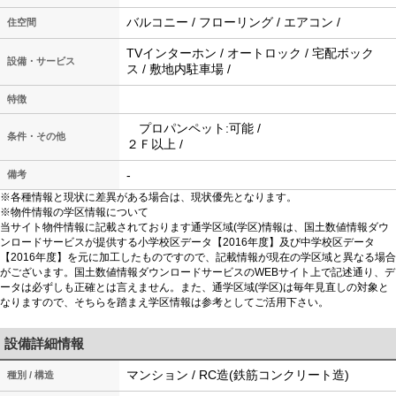
バルコニー / フローリング / エアコン /
住空間
TVインターホン / オートロック / 宅配ボック
設備・サービス
ス / 敷地内駐車場 /
特徴
プロパンペット:可能 /
条件・その他
２Ｆ以上 /
-
備考
※各種情報と現状に差異がある場合は、現状優先となります。
※物件情報の学区情報について
当サイト物件情報に記載されております通学区域(学区)情報は、国土数値情報ダウ
ンロードサービスが提供する小学校区データ【2016年度】及び中学校区データ
【2016年度】を元に加工したものですので、記載情報が現在の学区域と異なる場合
がございます。国土数値情報ダウンロードサービスのWEBサイト上で記述通り、デ
ータは必ずしも正確とは言えません。また、通学区域(学区)は毎年見直しの対象と
なりますので、そちらを踏まえ学区情報は参考としてご活用下さい。
設備詳細情報
マンション / RC造(鉄筋コンクリート造)
種別 / 構造