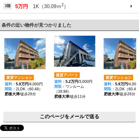
2
3階
5万円
1K（30.09ｍ
）
条件の近い物件が見つかりました
賃貸アパート
賃貸マンション
賃貸マンション
賃料：
5.2万円
/3,000円
賃料：
5.9万円
/4,000円
賃料：
5.9万円
/4,00
間取：
ワンルーム
間取：
2LDK（60.48）
間取：
2LDK（60.4
（28.98）
肥後大津
/徒歩26分
肥後大津
/徒歩26分
肥後大津
/徒歩11分
このページをメールで送る