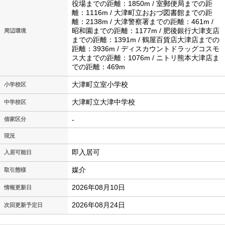
役場までの距離：1850m / 室郵便局までの距
離：1116m / 大津町立おおづ図書館までの距
離：2138m / 大津警察署までの距離：461m /
昭和園までの距離：1177m / 肥後銀行大津支店
周辺環境
までの距離：1391m / 鶴屋百貨店大津店までの
距離：3936m / ディスカウントドラッグコスモ
ス大までの距離：1076m / ニトリ熊本大津店ま
での距離：469m
大津町立室小学校
小学校区
大津町立大津中学校
中学校区
-
借家区分
現況
即入居可
入居可能日
媒介
取引態様
2026年08月10日
情報更新日
2026年08月24日
次回更新予定日