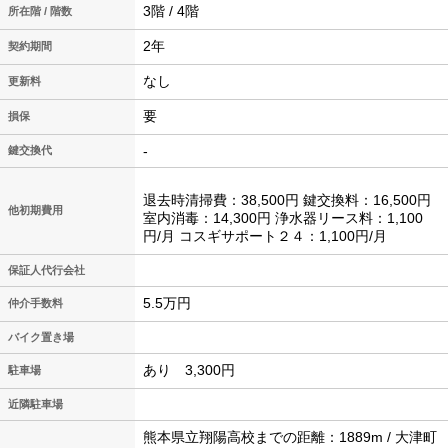
3階 / 4階
所在階 / 階数
2年
契約期間
なし
更新料
要
損保
-
鍵交換代
退去時清掃費：38,500円 鍵交換料：16,500円
他初期費用
室内消毒：14,300円 浄水器リース料：1,100
円/月 コスギサポート２４：1,100円/月
保証人代行会社
5.5万円
仲介手数料
バイク置き場
あり 3,300円
駐車場
近隣駐車場
熊本県立翔陽高校までの距離：1889m / 大津町