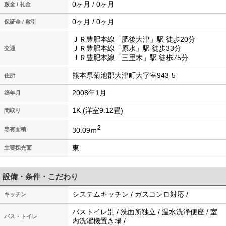
0ヶ月 / 0ヶ月
敷金 / 礼金
0ヶ月 / 0ヶ月
保証金 / 敷引
ＪＲ豊肥本線「肥後大津」駅 徒歩20分
ＪＲ豊肥本線「原水」駅 徒歩33分
交通
ＪＲ豊肥本線「三里木」駅 徒歩75分
熊本県菊池郡大津町大字室943-5
住所
2008年1月
築年月
1K (洋室9.12畳)
間取り
2
30.09ｍ
専有面積
東
主要採光面
設備・条件・こだわり
システムキッチン / ガスコンロ対応 /
キッチン
バストイレ別 / 洗面所独立 / 温水洗浄便座 / 室
バス・トイレ
内洗濯機置き場 /