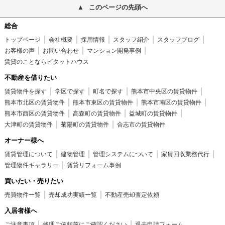
このページの先頭へ
総合
トップページ
会社概要
採用情報
スタッフ紹介
スタッフブログ
お客様の声
お問い合わせ
マンション開発事例
賃貸のことならピタットハウス
不動産を借りたい
賃貸物件を探す
学区で探す
町名で探す
熊本市中央区の賃貸物件
熊本市北区の賃貸物件
熊本市東区の賃貸物件
熊本市南区の賃貸物件
熊本市西区の賃貸物件
高森町の賃貸物件
益城町の賃貸物件
大津町の賃貸物件
菊陽町の賃貸物件
合志市の賃貸物件
オーナー様へ
賃貸管理について
建物管理
管理システムについて
家賃回収業務代行
管理物件ギャラリー
賃貸リフォーム事例
買いたい・売りたい
売買物件一覧
売却成功実績一覧
不動産売却査定依頼
入居者様へ
ご注意事項
修理ご依頼前にご確認ください
退去申請フォーム