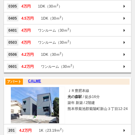
2
0305
4万円
1DK（30ｍ
）
2
0405
4.5万円
1DK（30ｍ
）
2
0401
4万円
ワンルーム（30ｍ
）
2
0503
4万円
ワンルーム（30ｍ
）
2
0506
4.2万円
1DK（30ｍ
）
2
0601
4.2万円
ワンルーム（30ｍ
）
CALME
アパート
ＪＲ豊肥本線
光の森駅
/ 徒歩16分
築年 新築 / 2階建
熊本県菊池郡菊陽町新山３丁目12-24
2
201
4.2万円
1K（23.19ｍ
）