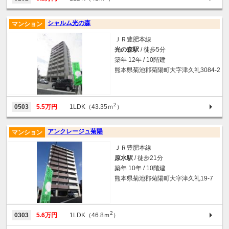
シャルム光の森
マンション
ＪＲ豊肥本線
光の森駅
/ 徒歩5分
築年 12年 / 10階建
熊本県菊池郡菊陽町大字津久礼3084-2
2
0503
5.5万円
1LDK（43.35ｍ
）
アンクレージュ菊陽
マンション
ＪＲ豊肥本線
原水駅
/ 徒歩21分
築年 10年 / 10階建
熊本県菊池郡菊陽町大字津久礼19-7
2
0303
5.6万円
1LDK（46.8ｍ
）