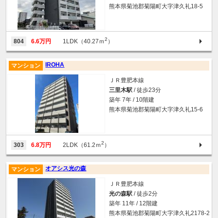
熊本県菊池郡菊陽町大字津久礼18-5
2
804
6.6万円
1LDK（40.27ｍ
）
IROHA
マンション
ＪＲ豊肥本線
三里木駅
/ 徒歩23分
築年 7年 / 10階建
熊本県菊池郡菊陽町大字津久礼15-6
2
303
6.8万円
2LDK（61.2ｍ
）
オアシス光の森
マンション
ＪＲ豊肥本線
光の森駅
/ 徒歩2分
築年 11年 / 12階建
熊本県菊池郡菊陽町大字津久礼2178-2