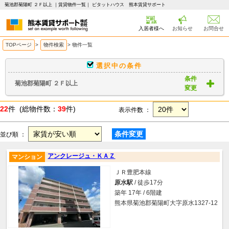
菊池郡菊陽町 ２Ｆ以上 ｜賃貸物件一覧｜ ピタットハウス 熊本賃貸サポート
入居者様へ
お知らせ
お問合せ
TOPページ
>
物件検索
>
物件一覧
選択中の条件
条件
菊池郡菊陽町 ２Ｆ以上
変更
22
件 (総物件数：
39
件)
表示件数 ：
条件変更
並び順 ：
アンクレージュ・ＫＡＺ
マンション
ＪＲ豊肥本線
原水駅
/ 徒歩17分
築年 17年 / 6階建
熊本県菊池郡菊陽町大字原水1327-12