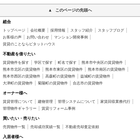
このページの先頭へ
総合
トップページ
会社概要
採用情報
スタッフ紹介
スタッフブログ
お客様の声
お問い合わせ
マンション開発事例
賃貸のことならピタットハウス
不動産を借りたい
賃貸物件を探す
学区で探す
町名で探す
熊本市中央区の賃貸物件
熊本市北区の賃貸物件
熊本市東区の賃貸物件
熊本市南区の賃貸物件
熊本市西区の賃貸物件
高森町の賃貸物件
益城町の賃貸物件
大津町の賃貸物件
菊陽町の賃貸物件
合志市の賃貸物件
オーナー様へ
賃貸管理について
建物管理
管理システムについて
家賃回収業務代行
管理物件ギャラリー
賃貸リフォーム事例
買いたい・売りたい
売買物件一覧
売却成功実績一覧
不動産売却査定依頼
入居者様へ