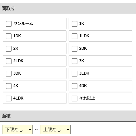
間取り
ワンルーム
1K
1DK
1LDK
2K
2DK
2LDK
3K
3DK
3LDK
4K
4DK
4LDK
それ以上
面積
～