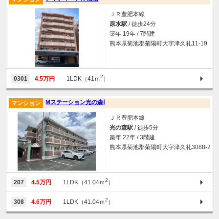
ＪＲ豊肥本線
原水駅
/ 徒歩24分
築年 19年 / 7階建
熊本県菊池郡菊陽町大字津久礼11-19
2
0301
4.5万円
1LDK（41ｍ
）
Mステーション光の森Ⅰ
マンション
ＪＲ豊肥本線
光の森駅
/ 徒歩5分
築年 22年 / 3階建
熊本県菊池郡菊陽町大字津久礼3088-2
2
207
4.5万円
1LDK（41.04ｍ
）
2
308
4.6万円
1LDK（41.04ｍ
）