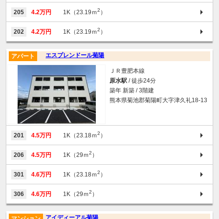
2
205
4.2万円
1K（23.19ｍ
）
2
202
4.2万円
1K（23.19ｍ
）
エスプレンドール菊陽
アパート
ＪＲ豊肥本線
原水駅
/ 徒歩24分
築年 新築 / 3階建
熊本県菊池郡菊陽町大字津久礼18-13
2
201
4.5万円
1K（23.18ｍ
）
2
206
4.5万円
1K（29ｍ
）
2
301
4.6万円
1K（23.18ｍ
）
2
306
4.6万円
1K（29ｍ
）
アイディーアル菊陽
マンション