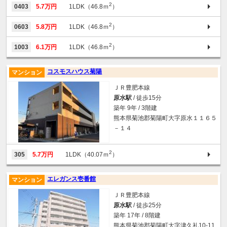
2
0403
5.7万円
1LDK（46.8ｍ
）
2
0603
5.8万円
1LDK（46.8ｍ
）
2
1003
6.1万円
1LDK（46.8ｍ
）
コスモスハウス菊陽
マンション
ＪＲ豊肥本線
原水駅
/ 徒歩15分
築年 9年 / 3階建
熊本県菊池郡菊陽町大字原水１１６５
－１４
2
305
5.7万円
1LDK（40.07ｍ
）
エレガンス壱番館
マンション
ＪＲ豊肥本線
原水駅
/ 徒歩25分
築年 17年 / 8階建
熊本県菊池郡菊陽町大字津久礼10-11