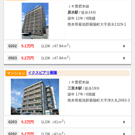
ＪＲ豊肥本線
原水駅
/ 徒歩14分
築年 12年 / 8階建
熊本県菊池郡菊陽町大字原水1329-1
2
0202
5.1万円
1LDK（47.94ｍ
）
2
0503
5.2万円
1LDK（47.94ｍ
）
イクスピアリ菊陽
マンション
ＪＲ豊肥本線
三里木駅
/ 徒歩19分
築年 17年 / 6階建
熊本県菊池郡菊陽町大字津久礼2683-3
2
0203
5.3万円
1LDK（41ｍ
）
2
0202
5.2万円
1LDK（41ｍ
）