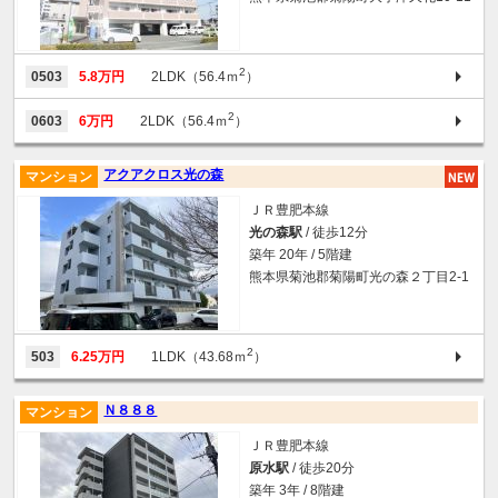
2
0503
5.8万円
2LDK（56.4ｍ
）
2
0603
6万円
2LDK（56.4ｍ
）
アクアクロス光の森
マンション
ＪＲ豊肥本線
光の森駅
/ 徒歩12分
築年 20年 / 5階建
熊本県菊池郡菊陽町光の森２丁目2-1
2
503
6.25万円
1LDK（43.68ｍ
）
Ｎ８８８
マンション
ＪＲ豊肥本線
原水駅
/ 徒歩20分
築年 3年 / 8階建