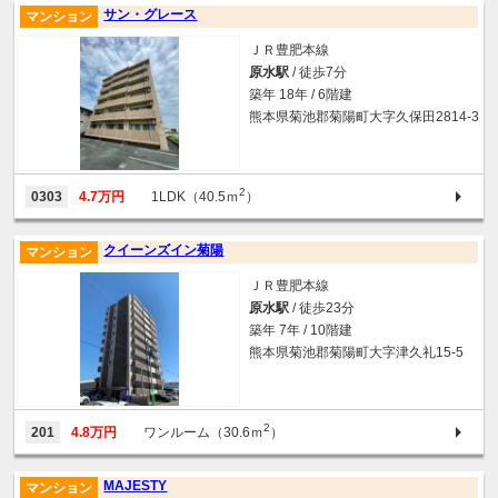
サン・グレース
マンション
ＪＲ豊肥本線
原水駅
/ 徒歩7分
築年 18年 / 6階建
熊本県菊池郡菊陽町大字久保田2814-3
2
0303
4.7万円
1LDK（40.5ｍ
）
クイーンズイン菊陽
マンション
ＪＲ豊肥本線
原水駅
/ 徒歩23分
築年 7年 / 10階建
熊本県菊池郡菊陽町大字津久礼15-5
2
201
4.8万円
ワンルーム（30.6ｍ
）
MAJESTY
マンション