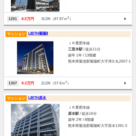
2
1201
8.5万円
3LDK（87.87ｍ
）
LIBTH菊陽Ⅱ
マンション
ＪＲ豊肥本線
三里木駅
/ 徒歩11分
築年 1年 / 13階建
熊本県菊池郡菊陽町大字津久礼2607-1
2
1307
9.3万円
2LDK（57.6ｍ
）
LIBTH原水
マンション
ＪＲ豊肥本線
原水駅
/ 徒歩16分
築年 2年 / 8階建
熊本県菊池郡菊陽町大字原水1391-3