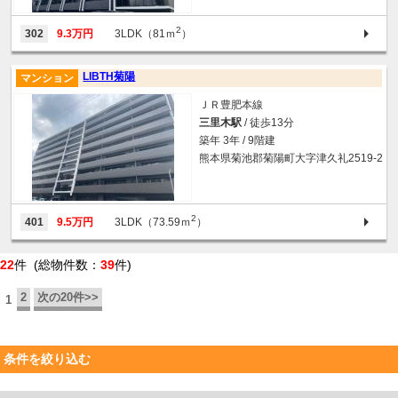
2
302
9.3万円
3LDK（81ｍ
）
LIBTH菊陽
マンション
ＪＲ豊肥本線
三里木駅
/ 徒歩13分
築年 3年 / 9階建
熊本県菊池郡菊陽町大字津久礼2519-2
2
401
9.5万円
3LDK（73.59ｍ
）
22
件 (総物件数：
39
件)
2
次の20件>>
1
条件を絞り込む