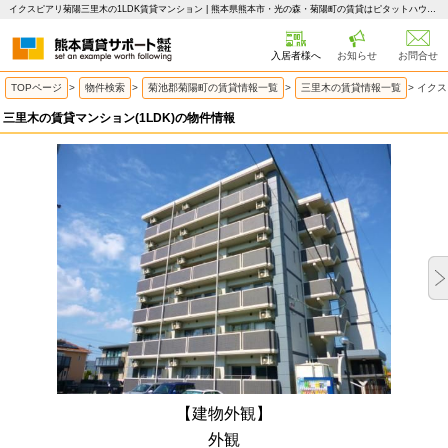
イクスピアリ菊陽三里木の1LDK賃貸マンション | 熊本県熊本市・光の森・菊陽町の賃貸はピタットハウス 熊本賃貸サポート
入居者様へ
お知らせ
お問合せ
TOPページ
>
物件検索
>
菊池郡菊陽町の賃貸情報一覧
>
三里木の賃貸情報一覧
>
イクス
三里木の賃貸マンション(1LDK)の物件情報
【建物外観】
外観