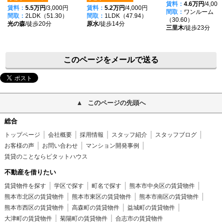
賃料：
4.6万円
/4,00
賃料：
5.5万円
/3,000円
賃料：
5.2万円
/4,000円
間取：
ワンルーム
間取：
2LDK（51.30）
間取：
1LDK（47.94）
（30.60）
光の森
/徒歩20分
原水
/徒歩14分
三里木
/徒歩23分
このページをメールで送る
このページの先頭へ
総合
トップページ
会社概要
採用情報
スタッフ紹介
スタッフブログ
お客様の声
お問い合わせ
マンション開発事例
賃貸のことならピタットハウス
不動産を借りたい
賃貸物件を探す
学区で探す
町名で探す
熊本市中央区の賃貸物件
熊本市北区の賃貸物件
熊本市東区の賃貸物件
熊本市南区の賃貸物件
熊本市西区の賃貸物件
高森町の賃貸物件
益城町の賃貸物件
大津町の賃貸物件
菊陽町の賃貸物件
合志市の賃貸物件