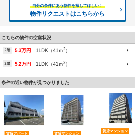
自分の条件にあう物件を探してほしい！
物件リクエストはこちらから
こちらの物件の空室状況
2
2階
5.3万円
1LDK（41ｍ
）
2
2階
5.2万円
1LDK（41ｍ
）
条件の近い物件が見つかりました
賃貸マンション
賃貸アパート
賃貸マンション