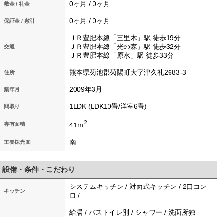
0ヶ月 / 0ヶ月
敷金 / 礼金
0ヶ月 / 0ヶ月
保証金 / 敷引
ＪＲ豊肥本線「三里木」駅 徒歩19分
ＪＲ豊肥本線「光の森」駅 徒歩32分
交通
ＪＲ豊肥本線「原水」駅 徒歩33分
熊本県菊池郡菊陽町大字津久礼2683-3
住所
2009年3月
築年月
1LDK (LDK10畳/洋室6畳)
間取り
2
41ｍ
専有面積
南
主要採光面
設備・条件・こだわり
システムキッチン / 対面式キッチン / 2口コン
キッチン
ロ /
給湯 / バストイレ別 / シャワー / 洗面所独