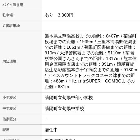
バイク置き場
あり 3,300円
駐車場
近隣駐車場
熊本県立翔陽高校までの距離：6407m / 菊陽町
役場までの距離：1939m / 三里木簡易郵便局ま
での距離：1661m / 菊陽町図書館までの距離：
910m / 大津警察署までの距離：5110m / 菊陽
杉並公園さんさんまでの距離：1317m / 熊本信
周辺環境
用金庫菊陽支店までの距離：991m / 鶴屋百貨
店生活彩館熊本赤十字病院までの距離：9180m
/ ディスカウントドラッグコスモス津までの距
離：488m / HIヒロセSUPER COMBOまでの
距離：631m
菊陽町立菊陽中部小学校
小学校区
菊陽町立菊陽中学校
中学校区
-
借家区分
居住中
現況