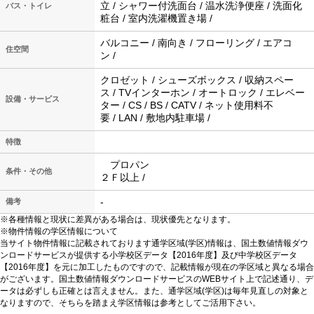
立 / シャワー付洗面台 / 温水洗浄便座 / 洗面化
バス・トイレ
粧台 / 室内洗濯機置き場 /
バルコニー / 南向き / フローリング / エアコ
住空間
ン /
クロゼット / シューズボックス / 収納スペー
ス / TVインターホン / オートロック / エレベー
設備・サービス
ター / CS / BS / CATV / ネット使用料不
要 / LAN / 敷地内駐車場 /
特徴
プロパン
条件・その他
２Ｆ以上 /
-
備考
※各種情報と現状に差異がある場合は、現状優先となります。
※物件情報の学区情報について
当サイト物件情報に記載されております通学区域(学区)情報は、国土数値情報ダウ
ンロードサービスが提供する小学校区データ【2016年度】及び中学校区データ
【2016年度】を元に加工したものですので、記載情報が現在の学区域と異なる場合
がございます。国土数値情報ダウンロードサービスのWEBサイト上で記述通り、デ
ータは必ずしも正確とは言えません。また、通学区域(学区)は毎年見直しの対象と
なりますので、そちらを踏まえ学区情報は参考としてご活用下さい。