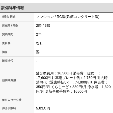
設備詳細情報
マンション / RC造(鉄筋コンクリート造)
種別 / 構造
2階 / 6階
所在階 / 階数
2年
契約期間
なし
更新料
要
損保
-
鍵交換代
鍵交換費用：16,500円 消毒費（任意）：
17,600円 駐車場プレート代：2,750円 退去時
他初期費用
清掃代（退去時払い）：74,800円 町内会費：
350円/月 くらしーど：880円/月 浄水器：1,320
円/月 更新事務手数料：16500円
保証人代行会社
5.83万円
仲介手数料