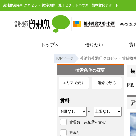
菊池郡菊陽町 クロゼット 賃貸物件一覧｜ピタットハウス 熊本賃貸サポート
トップへ
借りたい
貸
TOPページ
菊池郡菊陽町 クロゼット 賃貸物
検索条件の変更
菊
エリアで絞る
沿線で絞る
棟数
賃料
ア
～
管理費・共益費を含む
敷金なし