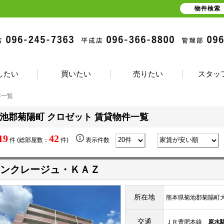
物件検索
したい
買いたい
売りたい
スタッ
件一覧
池郡菊陽町 クロゼット 賃貸物件一覧
19
42
件 (総部屋数：
件)
表示件数
ンクレージュ・ＫＡＺ
所在地
熊本県菊池郡菊陽町大字
交通
ＪＲ豊肥本線
原水