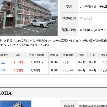
交通
ＪＲ豊肥本線
光の
物件種別
マンション
階数/構造
3階建/RC造(鉄筋コ
額した家賃でこの立地はかなり魅力的です☆光の森駅やゆめタウン光の森が徒歩圏内！
ピタットハウス光の森店096-245-7363！
部屋番号
賃料
共益 / 管理費
間取り
専有面積
敷金
礼金
保証
2
207
4.5万円
3,500円 / -
1LDK
0ヶ月
0ヶ月
0ヶ
41.04ｍ
2
308
4.6万円
3,500円 / -
1LDK
0ヶ月
0ヶ月
0ヶ
41.04ｍ
ROHA
所在地
熊本県菊池郡菊陽町大