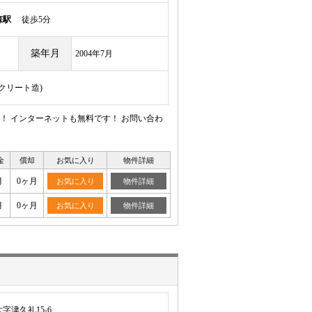
森駅
徒歩5分
築年月
2004年7月
ンクリート造)
 インターネットも無料です！ お問い合わ
金
償却
お気に入り
物件詳細
月
0ヶ月
お気に入り
物件詳細
月
0ヶ月
お気に入り
物件詳細
字津久礼15-6