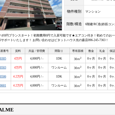
物件種別
マンション
階数/構造
6階建/RC造(鉄筋コ
サポ0円プランスタート！初期費用0円で入居可能です★エアコン付き！初めてのお一
杯サポートいたします！ お問い合わせはピタットハウス光の森店096-245-7363！
部屋番号
賃料
共益 / 管理費
間取り
専有面積
敷金
礼金
保
2
0305
4万円
4,000円 / -
1DK
0ヶ月
0ヶ月
0ヶ
30ｍ
2
0503
4万円
4,000円 / -
ワンルーム
0ヶ月
0ヶ月
0ヶ
30ｍ
2
0506
4.2万円
4,000円 / -
1DK
0ヶ月
0ヶ月
0ヶ
30ｍ
2
0601
4.2万円
4,000円 / -
ワンルーム
0ヶ月
0ヶ月
0ヶ
30ｍ
ALME