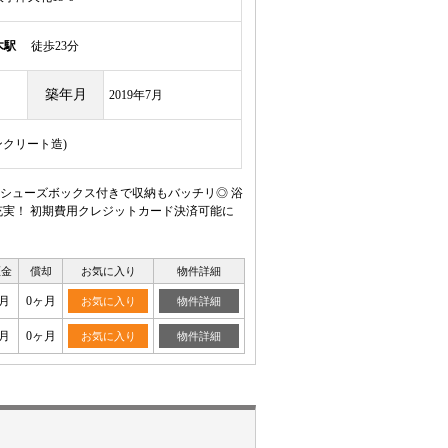
木駅
徒歩23分
築年月
2019年7月
ンクリート造)
シューズボックス付きで収納もバッチリ◎ 浴
実！ 初期費用クレジットカード決済可能に
証金
償却
お気に入り
物件詳細
月
0ヶ月
お気に入り
物件詳細
月
0ヶ月
お気に入り
物件詳細