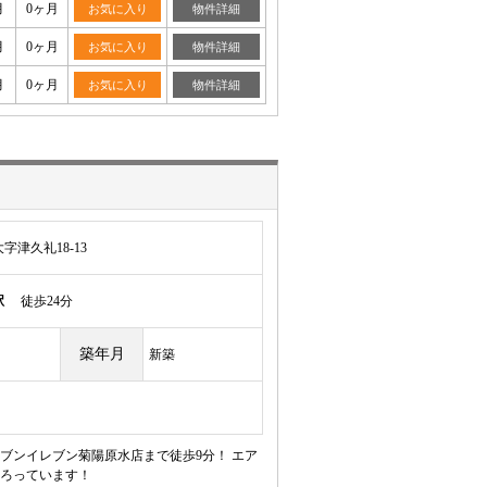
月
0ヶ月
お気に入り
物件詳細
月
0ヶ月
お気に入り
物件詳細
月
0ヶ月
お気に入り
物件詳細
津久礼18-13
駅
徒歩24分
築年月
新築
 セブンイレブン菊陽原水店まで徒歩9分！ エア
ろっています！