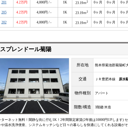
2
201
4.2万円
4,000円 / -
1K
0ヶ月
0ヶ月
0ヶ
23.19ｍ
2
205
4.2万円
4,000円 / -
1K
0ヶ月
0ヶ月
0ヶ
23.19ｍ
2
202
4.2万円
4,000円 / -
1K
0ヶ月
0ヶ月
0ヶ
23.19ｍ
スプレンドール菊陽
所在地
熊本県菊池郡菊陽町大字
交通
ＪＲ豊肥本線
原水
物件種別
アパート
階数/構造
3階建/木造
ンターネット無料！閑静な街に佇む1K！2年間限定家賃(2年後は10000円UPします)
ンや温水洗浄便座、システムキッチンなど日々の暮らしを快適にしてくれる設備がそ