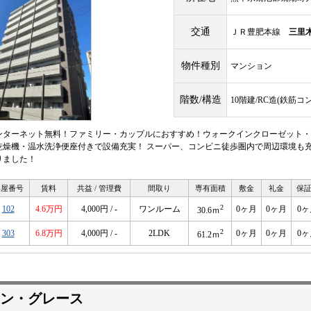
交通
ＪＲ豊肥本線
三里
物件種別
マンション
階数/構造
10階建/RC造(鉄筋コ
ンターネット無料！ファミリー・カップルにおすすめ！ウォークインクローゼット・
乾燥機・温水洗浄便座付きで設備充実！ スーパー、コンビニ徒歩圏内で周辺環境も充
りました！
部屋番号
賃料
共益 / 管理費
間取り
専有面積
敷金
礼金
保
2
102
4.6万円
4,000円 / -
ワンルーム
0ヶ月
0ヶ月
0ヶ
30.6ｍ
2
303
6.8万円
4,000円 / -
2LDK
0ヶ月
0ヶ月
0ヶ
61.2ｍ
ン・グレース