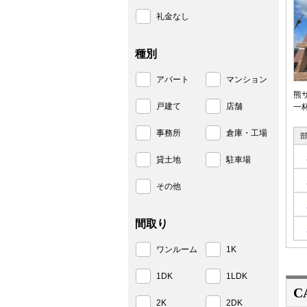
礼金なし
種別
アパート
マンション
熊
戸建て
店舗
一
事務所
倉庫・工場
貸土地
駐車場
その他
間取り
ワンルーム
1K
1DK
1LDK
C
2K
2DK