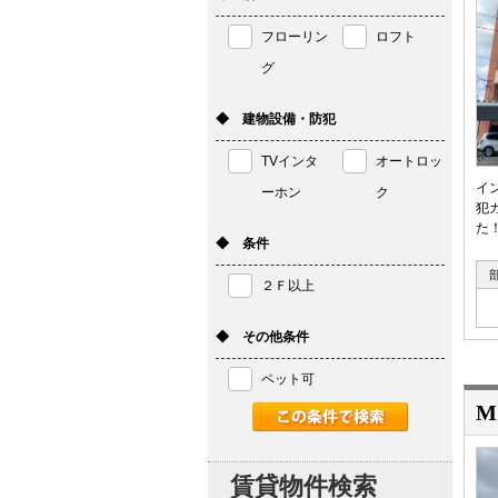
フローリン
ロフト
グ
◆ 建物設備・防犯
TVインタ
オートロッ
イ
ーホン
ク
犯
た
◆ 条件
２Ｆ以上
◆ その他条件
ペット可
M
賃貸物件検索