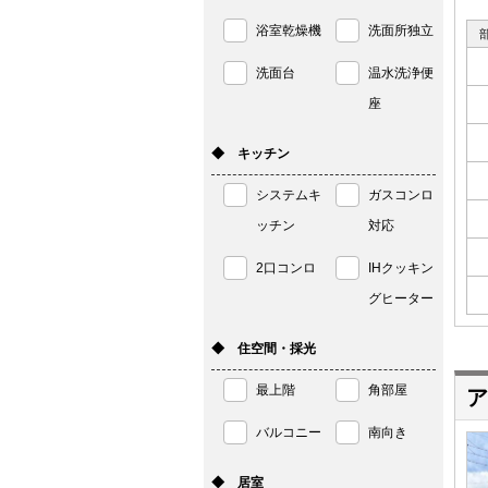
浴室乾燥機
洗面所独立
洗面台
温水洗浄便
座
◆ キッチン
システムキ
ガスコンロ
ッチン
対応
2口コンロ
IHクッキン
グヒーター
◆ 住空間・採光
最上階
角部屋
ア
バルコニー
南向き
◆ 居室