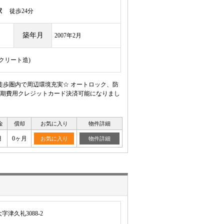
駅
徒歩24分
築年月
2007年2月
ンクリート造)
徒歩圏内で周辺環境充実☆ オートロック、防
初期費用クレジットカード決済可能になりまし
金
償却
お気に入り
物件詳細
月
0ヶ月
お気に入り
物件詳細
津久礼3088-2