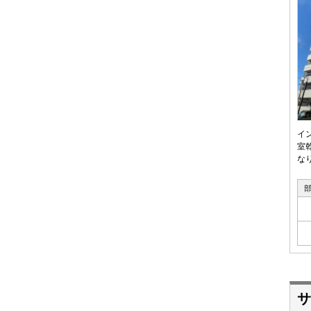
イ
室
な
サ