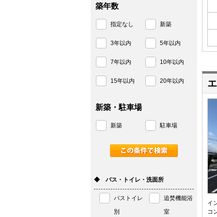
築年数
指定なし
新築
3年以内
5年以内
7年以内
10年以内
15年以内
20年以内
エ
新築・駐車場
新築
駐車場
◆ バス・トイレ・洗面所
バストイレ
追焚機能浴
イ
別
室
コ