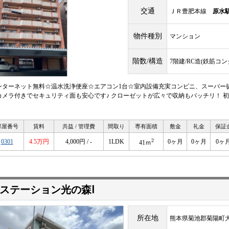
交通
ＪＲ豊肥本線
原水
物件種別
マンション
階数/構造
7階建/RC造(鉄筋コ
ンターネット無料☆温水洗浄便座☆エアコン1台☆室内設備充実コンビニ、スーパー
カメラ付きでセキュリティ面も安心です♪ クローゼットが広々で収納もバッチリ！ 
！
部屋番号
賃料
共益 / 管理費
間取り
専有面積
敷金
礼金
保証
2
0301
4.5万円
4,000円 / -
1LDK
0ヶ月
0ヶ月
0ヶ
41ｍ
ステーション光の森Ⅰ
所在地
熊本県菊池郡菊陽町大字