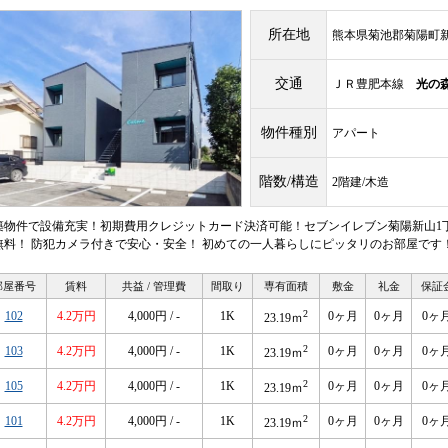
所在地
熊本県菊池郡菊陽町新山
交通
ＪＲ豊肥本線
光の
物件種別
アパート
階数/構造
2階建/木造
築物件で設備充実！初期費用クレジットカード決済可能！セブンイレブン菊陽新山1丁
無料！ 防犯カメラ付きで安心・安全！ 初めての一人暮らしにピッタリのお部屋です
部屋番号
賃料
共益 / 管理費
間取り
専有面積
敷金
礼金
保証
2
102
4.2万円
4,000円 / -
1K
0ヶ月
0ヶ月
0ヶ
23.19ｍ
2
103
4.2万円
4,000円 / -
1K
0ヶ月
0ヶ月
0ヶ
23.19ｍ
2
105
4.2万円
4,000円 / -
1K
0ヶ月
0ヶ月
0ヶ
23.19ｍ
2
101
4.2万円
4,000円 / -
1K
0ヶ月
0ヶ月
0ヶ
23.19ｍ