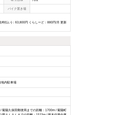
バイク置き場
時払い)：63,800円 くらしーど：880円/月 更新
敷地内駐車場
/ 菊陽久保田郵便局までの距離：1700m / 菊陽町
並公園さんさんまでの距離：1523m / 熊本信用金庫