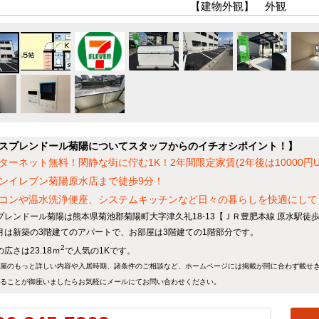
【建物外観】 外観
スプレンドール菊陽についてスタッフからのイチオシポイント！】
ターネット無料！閑静な街に佇む1K！2年間限定家賃(2年後は10000円U
ンイレブン菊陽原水店まで徒歩9分！
コンや温水洗浄便座、システムキッチンなど日々の暮らしを快適にして
プレンドール菊陽は熊本県菊池郡菊陽町大字津久礼18-13【ＪＲ豊肥本線 原水駅徒歩
月は新築の3階建てのアパートで、お部屋は3階建ての1階部分です。
2
広さは23.18ｍ
で人気の1Kです。
屋のもっと詳しい内容や入居時期、諸条件のご相談など、ホームページには掲載が間に合わず載せ
ることが御座いましたらお気軽にメールにて
お問い合わせ
ください。