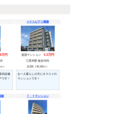
イクスピアリ菊陽
.6万円
5.3万円
賃貸マンション
3分
三里木駅 徒歩19分
0㎡）
1LDK（41.00㎡）
室内設備
お一人暮らしの方にオススメの
アです！
マンションです！
菊陽
Ｔ・Ｙマンション