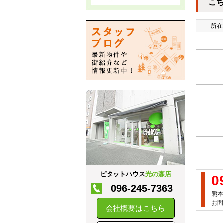
こ
所在
ピタットハウス
光の森店
0
096-245-7363
熊本
お問
会社概要はこちら