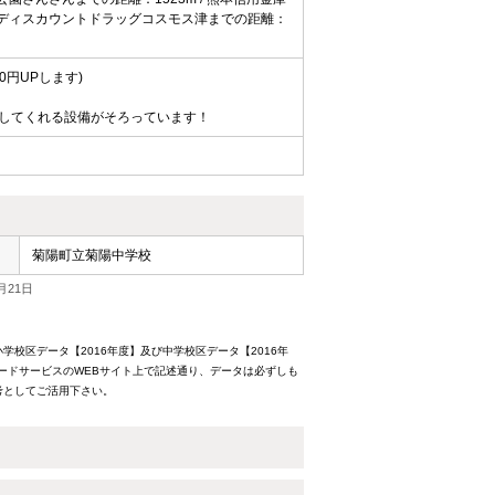
 / ディスカウントドラッグコスモス津までの距離：
0円UPします)
してくれる設備がそろっています！
菊陽町立菊陽中学校
月21日
校区データ【2016年度】及び中学校区データ【2016年
ードサービスのWEBサイト上で記述通り、データは必ずしも
考としてご活用下さい。