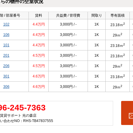
ちらの物件の空室状況
階 / 部屋番号
賃料
共益費 / 管理費
間取り
専有面積
2
102
4.4万円
3,000円 / -
1K
23.18ｍ
2
106
4.4万円
3,000円 / -
1K
29ｍ
2
101
4.4万円
3,000円 / -
1K
23.18ｍ
2
201
4.5万円
3,000円 / -
1K
23.18ｍ
2
206
4.5万円
3,000円 / -
1K
29ｍ
2
301
4.6万円
3,000円 / -
1K
23.18ｍ
2
306
4.6万円
3,000円 / -
1K
29ｍ
96-245-7363
賃貸サポート 光の森店
い合わせNO：RHS-TB47837555