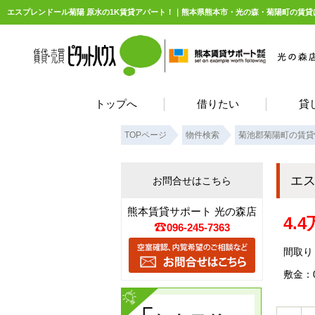
エスプレンドール菊陽 原水の1K賃貸アパート！｜熊本県熊本市・光の森・菊陽町の賃
トップへ
借りたい
貸
TOPページ
物件検索
菊池郡菊陽町の賃貸
エ
お問合せはこちら
熊本賃貸サポート 光の森店
4.
096-245-7363
間取り：
敷金：