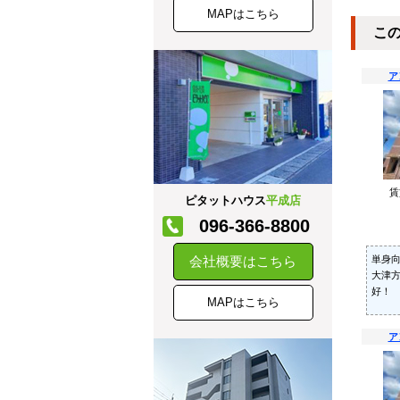
MAPはこちら
こ
ア
ピタットハウス
平成店
096-366-8800
単身
会社概要はこちら
大津
好！
MAPはこちら
ア