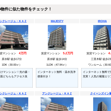
の物件に似た物件をチェック！
ンクレージュ・ＫＡＺ
MAJESTY
IROHA
4万円
5.2万円
4
賃貸マンション
賃貸マンション
賃貸マンション
原水駅 徒歩17分
原水駅 徒歩14分
三里木駅 徒歩2
1DK（30.00㎡）
1LDK（47.94㎡）
ワンルーム（30.6
向けマンション！光の森・
インターネット無料・温水洗浄
インターネット無料で
方面どちらもアクセス良
便座付き！
充実！人気の菊陽エリ
ンクレージュ・ＫＡＺ
アンクレージュ・ＫＡＺ
クイーンズイン