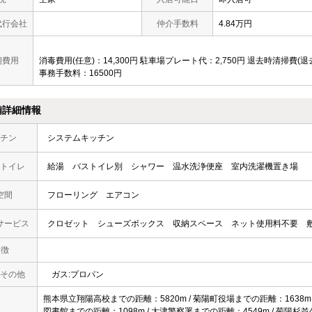
代行会社
仲介手数料
4.84万円
期費用
消毒費用(任意)：14,300円 駐車場プレート代：2,750円 退去時清掃費(退去
事務手数料：16500円
備詳細情報
チン
システムキッチン
トイレ
給湯
バストイレ別
シャワー
温水洗浄便座
室内洗濯機置き場
空間
フローリング
エアコン
サービス
クロゼット
シューズボックス
収納スペース
ネット使用料不要
 徴
その他
ガス:プロパン
熊本県立翔陽高校までの距離：5820m / 菊陽町役場までの距離：1638m 
図書館までの距離：1098m / 大津警察署までの距離：4549m / 菊陽杉