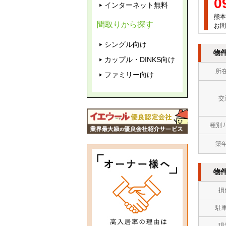
0
インターネット無料
熊本
間取りから探す
お問
シングル向け
物
カップル・DINKS向け
所
ファミリー向け
交
種別 
築
物
損
駐
現