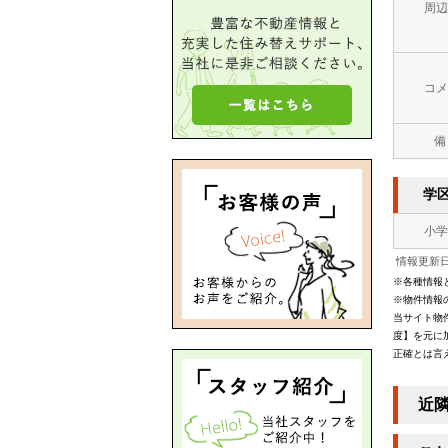
周辺
コメ
備
学
小学
情報更新日：
※各種情報
※物件情報
当サイト物
度】を元に
正確とは言
近