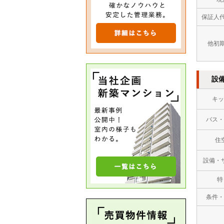
保証人
他初
設
キッ
バス・
住
設備・
特
条件・