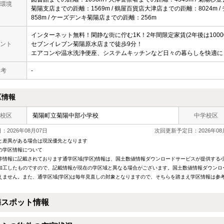
環境
菊陽支店までの距離：1569m / 鶴屋百貨店大津店までの距離：8024m
858m / ケーズデンキ菊陽店までの距離：256m
インターネット無料！閑静な街に佇む1K！2年間限定家賃(2年後は1000
ント
セブンイレブン菊陽原水店まで徒歩9分！
エアコンや温水洗浄便座、システムキッチンなど日々の暮らしを快適に
 考
-
区情報
校区
菊陽町立菊陽中部小学校
中学校区
2026年08月07日
次回更新予定日：2026年08
と差異がある場合は現況優先となります
の学区情報について
件情報に記載されております通学区域(学区)情報は、国土数値情報ダウンロードサービスが提供する小学
加工したものですので、記載情報が現在の学区域と異なる場合がございます。国土数値情報ダウンロ
えません。また、通学区域(学区)は毎年見直しの対象となりますので、そちらを踏まえ学区情報は参
隣スポット情報