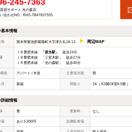
96-245-7363
賃貸サポート 光の森店
い合わせNO：RHS-TB47837555
件基本情報
周辺MAP
在地
熊本県菊池郡菊陽町大字津久礼18-13
ＪＲ豊肥本線
「原水駅」
徒歩24分
通
ＪＲ豊肥本線 「三里木駅」 徒歩27分
ＪＲ豊肥本線 「光の森駅」 徒歩40分
/ 構造
アパート / 木造
主要採光面
西
年月
新築
間取り
1K（ K3畳/洋室8.5畳 ）
件詳細情報
保
要
更新料
なし
車場
あり3,300円
近隣駐車場
況
空家
入居可能日
即入居可