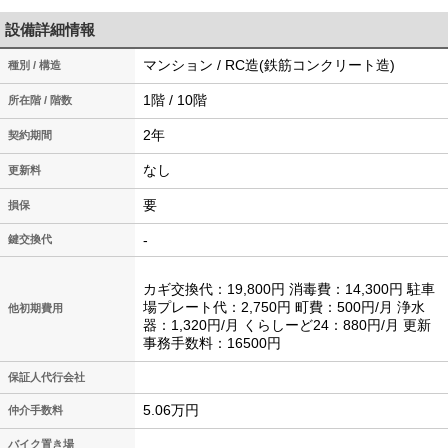
設備詳細情報
マンション / RC造(鉄筋コンクリート造)
種別 / 構造
1階 / 10階
所在階 / 階数
2年
契約期間
なし
更新料
要
損保
-
鍵交換代
カギ交換代：19,800円 消毒費：14,300円 駐車
場プレート代：2,750円 町費：500円/月 浄水
他初期費用
器：1,320円/月 くらしーど24：880円/月 更新
事務手数料：16500円
保証人代行会社
5.06万円
仲介手数料
バイク置き場