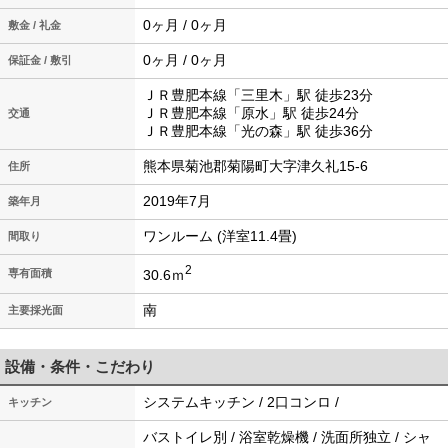
0ヶ月 / 0ヶ月
敷金 / 礼金
0ヶ月 / 0ヶ月
保証金 / 敷引
ＪＲ豊肥本線「三里木」駅 徒歩23分
ＪＲ豊肥本線「原水」駅 徒歩24分
交通
ＪＲ豊肥本線「光の森」駅 徒歩36分
熊本県菊池郡菊陽町大字津久礼15-6
住所
2019年7月
築年月
ワンルーム (洋室11.4畳)
間取り
2
30.6ｍ
専有面積
南
主要採光面
設備・条件・こだわり
システムキッチン / 2口コンロ /
キッチン
バストイレ別 / 浴室乾燥機 / 洗面所独立 / シャ