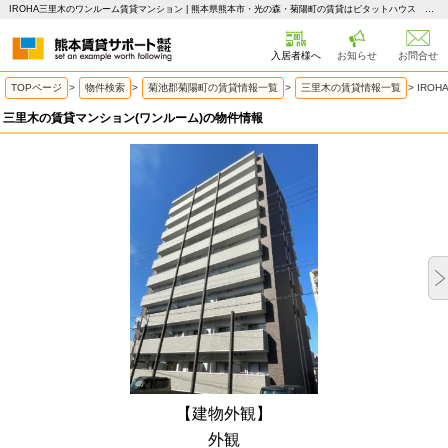
IROHA三里木のワンルーム賃貸マンション | 熊本県熊本市・光の森・菊陽町の賃貸はピタットハウス 熊本賃貸サポート
入居者様へ
お知らせ
お問合せ
TOPページ
>
物件検索
>
菊池郡菊陽町の賃貸情報一覧
>
三里木の賃貸情報一覧
>
IRO
三里木の賃貸マンション(ワンルーム)の物件情報
【建物外観】
外観