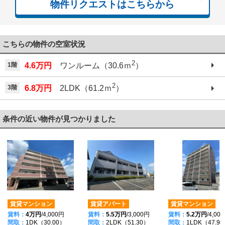
物件リクエストはこちらから
こちらの物件の空室状況
2
1階
4.6万円
ワンルーム（30.6ｍ
）
2
3階
6.8万円
2LDK（61.2ｍ
）
条件の近い物件が見つかりました
賃貸マンション
賃貸アパート
賃貸マンション
賃料：
4万円
/4,000円
賃料：
5.5万円
/3,000円
賃料：
5.2万円
/4,00
間取：
1DK（30.00）
間取：
2LDK（51.30）
間取：
1LDK（47.9