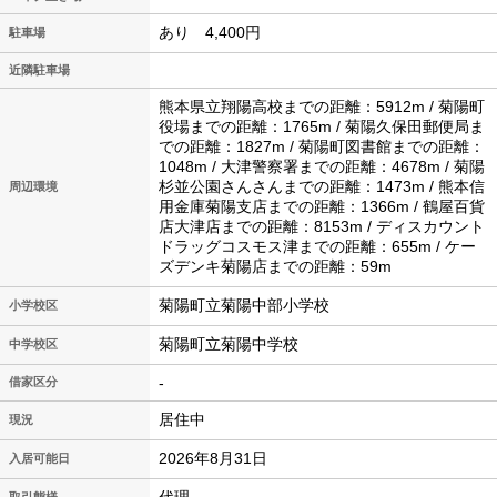
あり 4,400円
駐車場
近隣駐車場
熊本県立翔陽高校までの距離：5912m / 菊陽町
役場までの距離：1765m / 菊陽久保田郵便局ま
での距離：1827m / 菊陽町図書館までの距離：
1048m / 大津警察署までの距離：4678m / 菊陽
杉並公園さんさんまでの距離：1473m / 熊本信
周辺環境
用金庫菊陽支店までの距離：1366m / 鶴屋百貨
店大津店までの距離：8153m / ディスカウント
ドラッグコスモス津までの距離：655m / ケー
ズデンキ菊陽店までの距離：59m
菊陽町立菊陽中部小学校
小学校区
菊陽町立菊陽中学校
中学校区
-
借家区分
居住中
現況
2026年8月31日
入居可能日