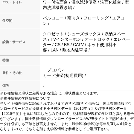
ワー付洗面台 / 温水洗浄便座 / 洗面化粧台 / 室
バス・トイレ
内洗濯機置き場 /
バルコニー / 南向き / フローリング / エアコ
住空間
ン /
クロゼット / シューズボックス / 収納スペー
ス / TVインターホン / オートロック / エレベー
設備・サービス
ター / CS / BS / CATV / ネット使用料不
要 / LAN / 敷地内駐車場 /
特徴
プロパン
条件・その他
カード決済(初期費用) /
-
備考
※各種情報と現状に差異がある場合は、現状優先となります。
※物件情報の学区情報について
当サイト物件情報に記載されております通学区域(学区)情報は、国土数値情報ダウ
ンロードサービスが提供する小学校区データ【2016年度】及び中学校区データ
【2016年度】を元に加工したものですので、記載情報が現在の学区域と異なる場合
がございます。国土数値情報ダウンロードサービスのWEBサイト上で記述通り、デ
ータは必ずしも正確とは言えません。また、通学区域(学区)は毎年見直しの対象と
なりますので、そちらを踏まえ学区情報は参考としてご活用下さい。