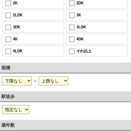
2K
2DK
2LDK
3K
3DK
3LDK
4K
4DK
4LDK
それ以上
面積
～
駅徒歩
築年数