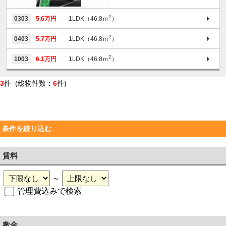
2
0303
5.6万円
1LDK（46.8ｍ
）
2
0403
5.7万円
1LDK（46.8ｍ
）
2
1003
6.1万円
1LDK（46.8ｍ
）
3
件 (総物件数：
6
件)
条件を絞り込む
賃料
～
管理費込みで検索
敷金