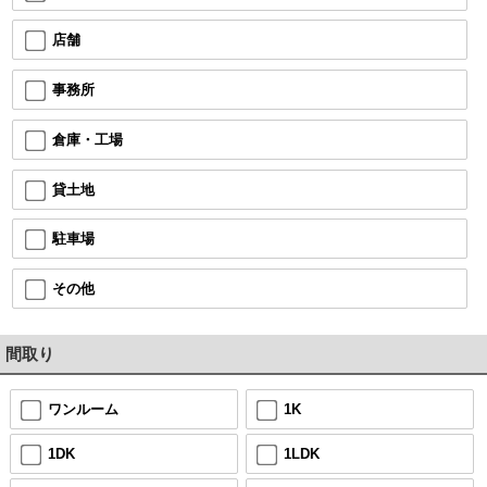
店舗
事務所
倉庫・工場
貸土地
駐車場
その他
間取り
ワンルーム
1K
1DK
1LDK