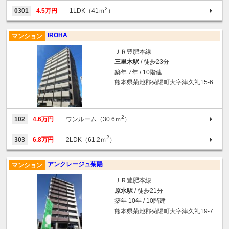
2
0301
4.5万円
1LDK（41ｍ
）
IROHA
マンション
ＪＲ豊肥本線
三里木駅
/ 徒歩23分
築年 7年 / 10階建
熊本県菊池郡菊陽町大字津久礼15-6
2
102
4.6万円
ワンルーム（30.6ｍ
）
2
303
6.8万円
2LDK（61.2ｍ
）
アンクレージュ菊陽
マンション
ＪＲ豊肥本線
原水駅
/ 徒歩21分
築年 10年 / 10階建
熊本県菊池郡菊陽町大字津久礼19-7