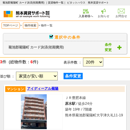
菊池郡菊陽町 カード決済(初期費用) ｜賃貸物件一覧｜ ピタットハウス 熊本賃貸サポート
入居者様へ
お知らせ
お問合せ
TOPページ
>
物件検索
>
物件一覧
選択中の条件
条件
菊池郡菊陽町 カード決済(初期費用)
変更
3
件 (総物件数：
6
件)
表示件数 ：
条件変更
並び順 ：
アイディーアル菊陽
マンション
ＪＲ豊肥本線
原水駅
/ 徒歩24分
築年 19年 / 7階建
熊本県菊池郡菊陽町大字津久礼11-19