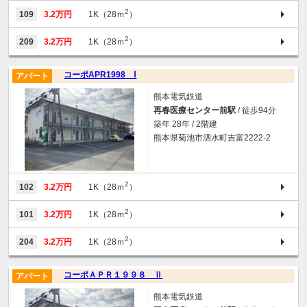
2
109
3.2万円
1K（28ｍ
）
2
209
3.2万円
1K（28ｍ
）
コーポAPR1998 Ⅰ
アパート
熊本電気鉄道
再春医療センター前駅
/ 徒歩94分
築年 28年 / 2階建
熊本県菊池市泗水町吉富2222-2
2
102
3.2万円
1K（28ｍ
）
2
101
3.2万円
1K（28ｍ
）
2
204
3.2万円
1K（28ｍ
）
コーポＡＰＲ１９９８ Ⅱ
アパート
熊本電気鉄道