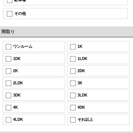
その他
間取り
ワンルーム
1K
1DK
1LDK
2K
2DK
2LDK
3K
3DK
3LDK
4K
4DK
4LDK
それ以上