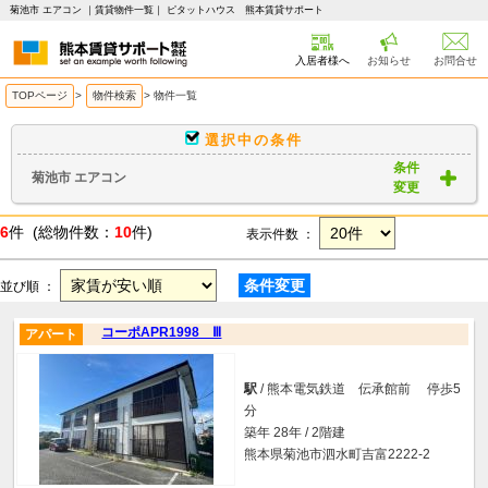
菊池市 エアコン ｜賃貸物件一覧｜ ピタットハウス 熊本賃貸サポート
入居者様へ
お知らせ
お問合せ
TOPページ
>
物件検索
>
物件一覧
選択中の条件
条件
菊池市 エアコン
変更
6
件 (総物件数：
10
件)
表示件数 ：
条件変更
並び順 ：
コーポAPR1998 Ⅲ
アパート
駅
/ 熊本電気鉄道 伝承館前 停歩5
分
築年 28年 / 2階建
熊本県菊池市泗水町吉富2222-2