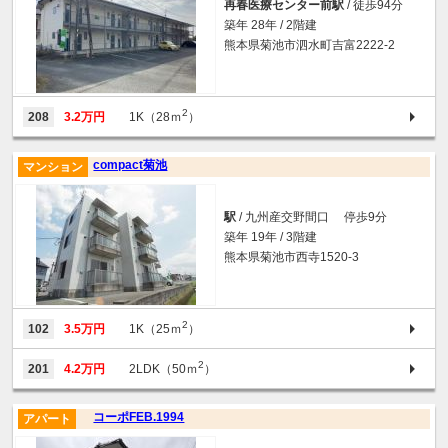
再春医療センター前駅
/ 徒歩94分
築年 28年 / 2階建
熊本県菊池市泗水町吉富2222-2
2
208
3.2万円
1K（28ｍ
）
compact菊池
マンション
駅
/ 九州産交野間口 停歩9分
築年 19年 / 3階建
熊本県菊池市西寺1520-3
2
102
3.5万円
1K（25ｍ
）
2
201
4.2万円
2LDK（50ｍ
）
コーポFEB.1994
アパート