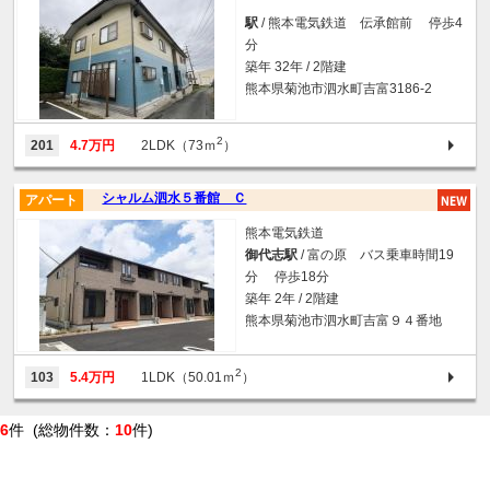
駅
/ 熊本電気鉄道 伝承館前 停歩4
分
築年 32年 / 2階建
熊本県菊池市泗水町吉富3186-2
2
201
4.7万円
2LDK（73ｍ
）
シャルム泗水５番館 Ｃ
アパート
熊本電気鉄道
御代志駅
/ 富の原 バス乗車時間19
分 停歩18分
築年 2年 / 2階建
熊本県菊池市泗水町吉富９４番地
2
103
5.4万円
1LDK（50.01ｍ
）
6
件 (総物件数：
10
件)