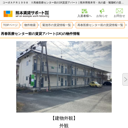
コーポＡＰＲ１９９８ Ⅱ再春医療センター前の1K賃貸アパート | 熊本県熊本市・光の森・菊陽町の賃貸はピタットハウス 熊本賃貸サポート
入居者様へ
お知らせ
お問合せ
TOPページ
>
物件検索
>
菊池市の賃貸情報一覧
>
再春医療センター前の賃貸情報一覧
>
再春医療センター前の賃貸アパート(1K)の物件情報
【建物外観】
外観