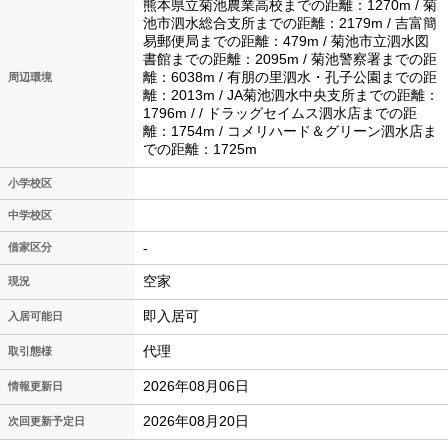
熊本県立菊池農業高校までの距離：1270m / 菊
池市泗水総合支所までの距離：2179m / 吉富簡
易郵便局までの距離：479m / 菊池市立泗水図
書館までの距離：2095m / 菊池警察署までの距
離：6038m / 有朋の里泗水・孔子公園までの距
周辺環境
離：2013m / JA菊池泗水中央支所までの距離：
1796m / / ドラッグセイムス泗水店までの距
離：1754m / コメリハード＆グリーン泗水店ま
での距離：1725m
小学校区
中学校区
-
借家区分
空家
現況
即入居可
入居可能日
代理
取引態様
2026年08月06日
情報更新日
2026年08月20日
次回更新予定日