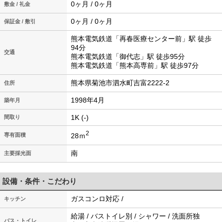
0ヶ月 / 0ヶ月
敷金 / 礼金
0ヶ月 / 0ヶ月
保証金 / 敷引
熊本電気鉄道「再春医療センター前」駅 徒歩
94分
交通
熊本電気鉄道「御代志」駅 徒歩95分
熊本電気鉄道「熊本高専前」駅 徒歩97分
熊本県菊池市泗水町吉富2222-2
住所
1998年4月
築年月
1K (-)
間取り
2
28ｍ
専有面積
南
主要採光面
設備・条件・こだわり
ガスコンロ対応 /
キッチン
給湯 / バストイレ別 / シャワー / 洗面所独
バス・トイレ