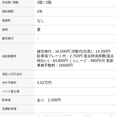
2階 / 2階
所在階 / 階数
2年
契約期間
なし
更新料
要
損保
-
鍵交換代
鍵交換代：16,500円 消毒代(任意)：14,300円
駐車場プレート代：2,750円 退去時清掃費(退去
他初期費用
時払い)：63,800円 くらしーど：880円/月 更新
事務手数料：16500円
保証人代行会社
3.52万円
仲介手数料
バイク置き場
あり 2,200円
駐車場
近隣駐車場