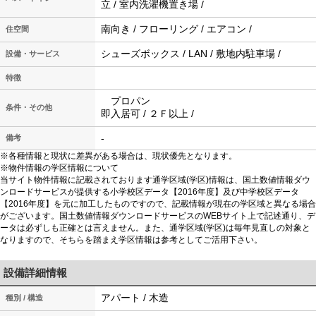
立 / 室内洗濯機置き場 /
南向き / フローリング / エアコン /
住空間
シューズボックス / LAN / 敷地内駐車場 /
設備・サービス
特徴
プロパン
条件・その他
即入居可 / ２Ｆ以上 /
-
備考
※各種情報と現状に差異がある場合は、現状優先となります。
※物件情報の学区情報について
当サイト物件情報に記載されております通学区域(学区)情報は、国土数値情報ダウ
ンロードサービスが提供する小学校区データ【2016年度】及び中学校区データ
【2016年度】を元に加工したものですので、記載情報が現在の学区域と異なる場合
がございます。国土数値情報ダウンロードサービスのWEBサイト上で記述通り、デ
ータは必ずしも正確とは言えません。また、通学区域(学区)は毎年見直しの対象と
なりますので、そちらを踏まえ学区情報は参考としてご活用下さい。
設備詳細情報
アパート / 木造
種別 / 構造