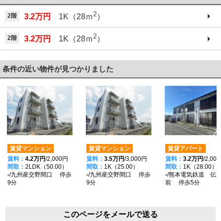
2
2階
3.2万円
1K（28ｍ
）
2
2階
3.2万円
1K（28ｍ
）
条件の近い物件が見つかりました
賃貸マンション
賃貸マンション
賃貸アパート
賃料：
4.2万円
/2,000円
賃料：
3.5万円
/3,000円
賃料：
3.2万円
/2,00
間取：
2LDK（50.00）
間取：
1K（25.00）
間取：
1K（28.00）
-
/九州産交野間口 停歩
-
/九州産交野間口 停歩
-
/熊本電気鉄道 伝
9分
9分
前 停歩5分
このページをメールで送る