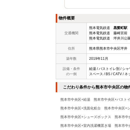
物件概要
熊本電気鉄道
黒髪町駅
交通機関
熊本電気鉄道 藤崎宮前 
熊本電気鉄道 坪井川公園
住所
熊本県熊本市中央区坪井
築年数
2019年11月
設備・条件
給湯 / バストイレ別 / シ
の一例
スペース / BS / CATV 
こだわり条件から熊本市中央区の物
熊本市中央区+給湯
熊本市中央区+バスト
熊本市中央区+洗面化粧台
熊本市中央区+
熊本市中央区+シューズボックス
熊本市中
熊本市中央区+室内洗濯機置き場
熊本市中