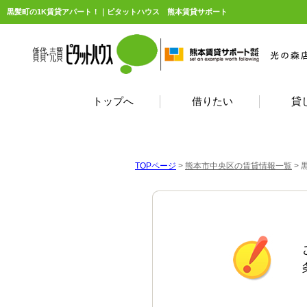
黒髪町の1K賃貸アパート！｜ピタットハウス 熊本賃貸サポート
トップへ
借りたい
貸
TOPページ
>
熊本市中央区の賃貸情報一覧
>