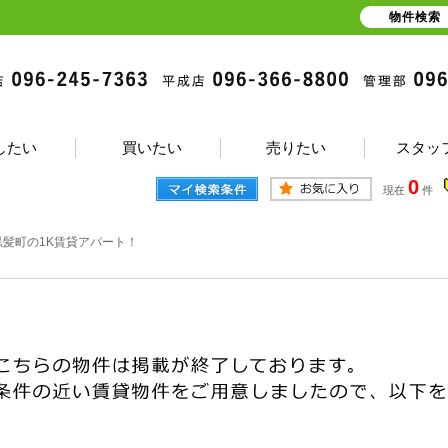
物件検索
したい
買いたい
売りたい
スタッ
0
現在
件
黒髪町の1K賃貸アパート！