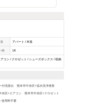
構造
アパート / 木造
一例
1K
エアコン / クロゼット / シューズボックス / 収納
ー付洗面台
熊本市中央区+温水洗浄便座
中央区+エアコン
熊本市中央区+クロゼット
ト使用料不要