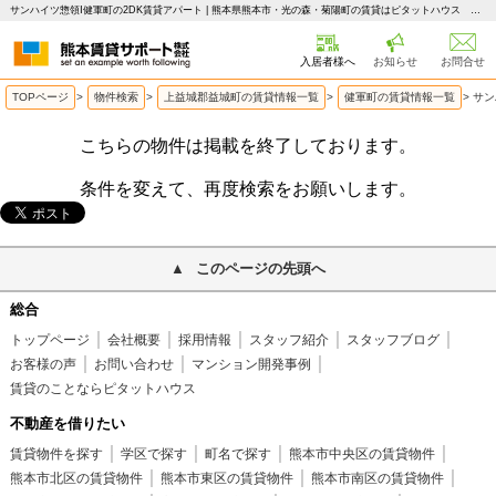
サンハイツ惣領Ⅰ健軍町の2DK賃貸アパート | 熊本県熊本市・光の森・菊陽町の賃貸はピタットハウス 熊本賃貸サポート
入居者様へ
お知らせ
お問合せ
TOPページ
>
物件検索
>
上益城郡益城町の賃貸情報一覧
>
健軍町の賃貸情報一覧
>
サン
こちらの物件は掲載を終了しております。
条件を変えて、再度検索をお願いします。
このページの先頭へ
総合
トップページ
会社概要
採用情報
スタッフ紹介
スタッフブログ
お客様の声
お問い合わせ
マンション開発事例
賃貸のことならピタットハウス
不動産を借りたい
賃貸物件を探す
学区で探す
町名で探す
熊本市中央区の賃貸物件
熊本市北区の賃貸物件
熊本市東区の賃貸物件
熊本市南区の賃貸物件