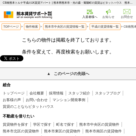
CB南熊本トルテ平成の1K賃貸アパート | 熊本県熊本市・光の森・菊陽町の賃貸はピタットハウス 熊本賃貸サポート
入居者様へ
お知らせ
お問合せ
TOPページ
>
物件検索
>
熊本市中央区の賃貸情報一覧
>
平成の賃貸情報一覧
>
CB南熊
こちらの物件は掲載を終了しております。
条件を変えて、再度検索をお願いします。
このページの先頭へ
総合
トップページ
会社概要
採用情報
スタッフ紹介
スタッフブログ
お客様の声
お問い合わせ
マンション開発事例
賃貸のことならピタットハウス
不動産を借りたい
賃貸物件を探す
学区で探す
町名で探す
熊本市中央区の賃貸物件
熊本市北区の賃貸物件
熊本市東区の賃貸物件
熊本市南区の賃貸物件