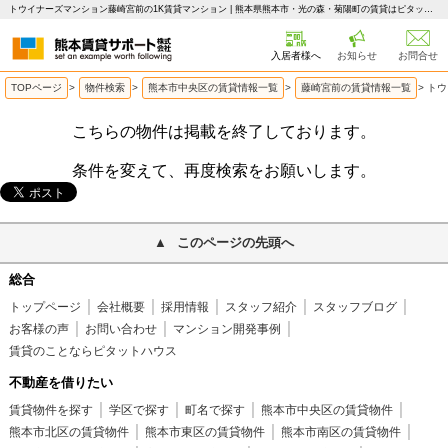
トウイナーズマンション藤崎宮前の1K賃貸マンション | 熊本県熊本市・光の森・菊陽町の賃貸はピタットハウス 熊本賃貸サポート
入居者様へ
お知らせ
お問合せ
TOPページ
>
物件検索
>
熊本市中央区の賃貸情報一覧
>
藤崎宮前の賃貸情報一覧
>
トウ
こちらの物件は掲載を終了しております。
条件を変えて、再度検索をお願いします。
このページの先頭へ
総合
トップページ
会社概要
採用情報
スタッフ紹介
スタッフブログ
お客様の声
お問い合わせ
マンション開発事例
賃貸のことならピタットハウス
不動産を借りたい
賃貸物件を探す
学区で探す
町名で探す
熊本市中央区の賃貸物件
熊本市北区の賃貸物件
熊本市東区の賃貸物件
熊本市南区の賃貸物件