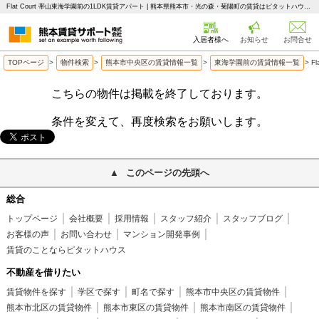
Flat Court 帯山東海学園前の1LDK賃貸アパート | 熊本県熊本市・光の森・菊陽町の賃貸はピタットハウス 熊本賃貸サポート
入居者様へ
お知らせ
お問合せ
TOPページ
>
物件検索
>
熊本市中央区の賃貸情報一覧
>
東海学園前の賃貸情報一覧
>
F
こちらの物件は掲載を終了しております。
条件を変えて、再度検索をお願いします。
このページの先頭へ
総合
トップページ
会社概要
採用情報
スタッフ紹介
スタッフブログ
お客様の声
お問い合わせ
マンション開発事例
賃貸のことならピタットハウス
不動産を借りたい
賃貸物件を探す
学区で探す
町名で探す
熊本市中央区の賃貸物件
熊本市北区の賃貸物件
熊本市東区の賃貸物件
熊本市南区の賃貸物件