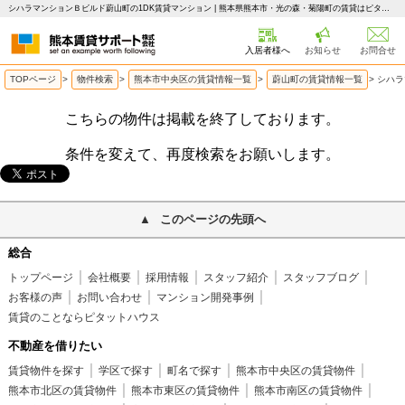
シハラマンションＢビルド蔚山町の1DK賃貸マンション | 熊本県熊本市・光の森・菊陽町の賃貸はピタットハウス 熊本賃貸サポート
入居者様へ
お知らせ
お問合せ
TOPページ
>
物件検索
>
熊本市中央区の賃貸情報一覧
>
蔚山町の賃貸情報一覧
>
シハラ
こちらの物件は掲載を終了しております。
条件を変えて、再度検索をお願いします。
このページの先頭へ
総合
トップページ
会社概要
採用情報
スタッフ紹介
スタッフブログ
お客様の声
お問い合わせ
マンション開発事例
賃貸のことならピタットハウス
不動産を借りたい
賃貸物件を探す
学区で探す
町名で探す
熊本市中央区の賃貸物件
熊本市北区の賃貸物件
熊本市東区の賃貸物件
熊本市南区の賃貸物件