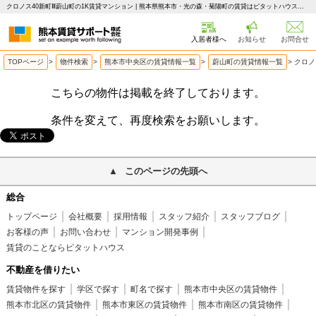
クロノス40新町Ⅲ蔚山町の1K賃貸マンション | 熊本県熊本市・光の森・菊陽町の賃貸はピタットハウス 熊本賃貸サポート
入居者様へ
お知らせ
お問合せ
TOPページ
>
物件検索
>
熊本市中央区の賃貸情報一覧
>
蔚山町の賃貸情報一覧
>
クロノ
こちらの物件は掲載を終了しております。
条件を変えて、再度検索をお願いします。
このページの先頭へ
総合
トップページ
会社概要
採用情報
スタッフ紹介
スタッフブログ
お客様の声
お問い合わせ
マンション開発事例
賃貸のことならピタットハウス
不動産を借りたい
賃貸物件を探す
学区で探す
町名で探す
熊本市中央区の賃貸物件
熊本市北区の賃貸物件
熊本市東区の賃貸物件
熊本市南区の賃貸物件