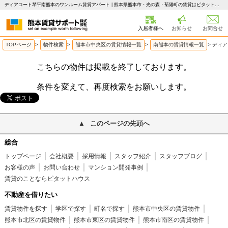
ディアコート琴平南熊本のワンルーム賃貸アパート | 熊本県熊本市・光の森・菊陽町の賃貸はピタットハウス 熊本賃貸サポート
入居者様へ
お知らせ
お問合せ
TOPページ
>
物件検索
>
熊本市中央区の賃貸情報一覧
>
南熊本の賃貸情報一覧
>
ディア
こちらの物件は掲載を終了しております。
条件を変えて、再度検索をお願いします。
このページの先頭へ
総合
トップページ
会社概要
採用情報
スタッフ紹介
スタッフブログ
お客様の声
お問い合わせ
マンション開発事例
賃貸のことならピタットハウス
不動産を借りたい
賃貸物件を探す
学区で探す
町名で探す
熊本市中央区の賃貸物件
熊本市北区の賃貸物件
熊本市東区の賃貸物件
熊本市南区の賃貸物件