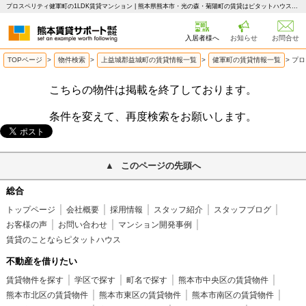
プロスペリティ健軍町の1LDK賃貸マンション | 熊本県熊本市・光の森・菊陽町の賃貸はピタットハウス 熊本賃貸サポート
入居者様へ
お知らせ
お問合せ
TOPページ
>
物件検索
>
上益城郡益城町の賃貸情報一覧
>
健軍町の賃貸情報一覧
>
プロ
こちらの物件は掲載を終了しております。
条件を変えて、再度検索をお願いします。
このページの先頭へ
総合
トップページ
会社概要
採用情報
スタッフ紹介
スタッフブログ
お客様の声
お問い合わせ
マンション開発事例
賃貸のことならピタットハウス
不動産を借りたい
賃貸物件を探す
学区で探す
町名で探す
熊本市中央区の賃貸物件
熊本市北区の賃貸物件
熊本市東区の賃貸物件
熊本市南区の賃貸物件