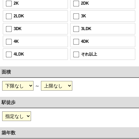
2K
2DK
2LDK
3K
3DK
3LDK
4K
4DK
4LDK
それ以上
面積
～
駅徒歩
築年数