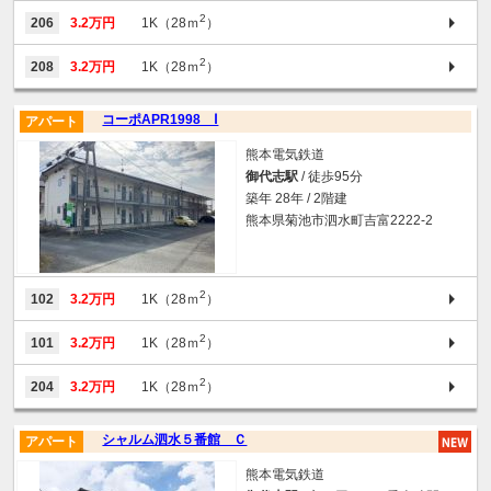
2
206
3.2万円
1K（28ｍ
）
2
208
3.2万円
1K（28ｍ
）
コーポAPR1998 Ⅰ
アパート
熊本電気鉄道
御代志駅
/ 徒歩95分
築年 28年 / 2階建
熊本県菊池市泗水町吉富2222-2
2
102
3.2万円
1K（28ｍ
）
2
101
3.2万円
1K（28ｍ
）
2
204
3.2万円
1K（28ｍ
）
シャルム泗水５番館 Ｃ
アパート
熊本電気鉄道