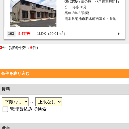
御代志駅
/ 富の原 バス乗車時間19
分 停歩18分
築年 2年 / 2階建
熊本県菊池市泗水町吉富９４番地
2
103
5.4万円
1LDK（50.01ｍ
）
3
件 (総物件数：
6
件)
条件を絞り込む
賃料
～
管理費込みで検索
敷金