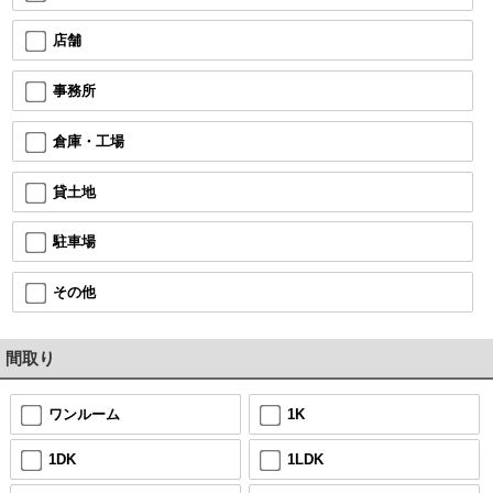
店舗
事務所
倉庫・工場
貸土地
駐車場
その他
間取り
ワンルーム
1K
1DK
1LDK