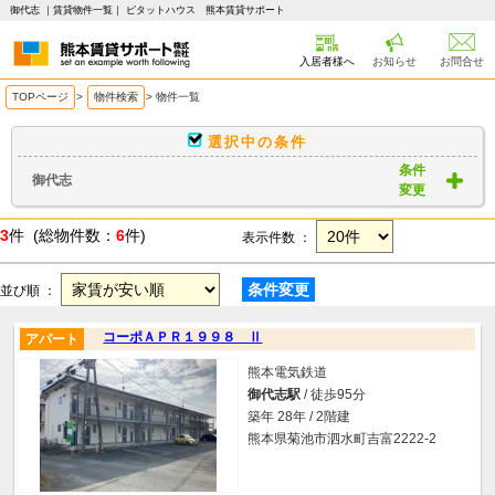
御代志 ｜賃貸物件一覧｜ ピタットハウス 熊本賃貸サポート
入居者様へ
お知らせ
お問合せ
TOPページ
>
物件検索
>
物件一覧
選択中の条件
条件
御代志
変更
3
件 (総物件数：
6
件)
表示件数 ：
条件変更
並び順 ：
コーポＡＰＲ１９９８ Ⅱ
アパート
熊本電気鉄道
御代志駅
/ 徒歩95分
築年 28年 / 2階建
熊本県菊池市泗水町吉富2222-2