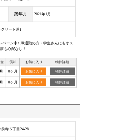
築年月
2021年1月
ンクリート造)
ペーン中♪ JR通勤の方・学生さんにもオス
洗濯も心配なし！
証金
償却
お気に入り
物件詳細
月
0ヶ月
お気に入り
物件詳細
月
0ヶ月
お気に入り
物件詳細
寺５丁目24-28