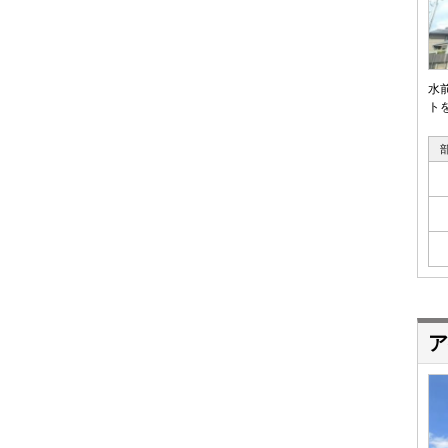
水
トを
ア