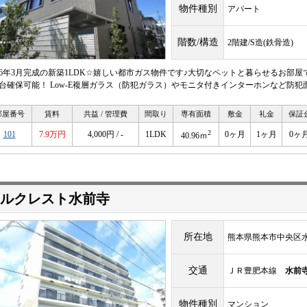
物件種別
アパート
階数/構造
2階建/S造(鉄骨造)
026年3月完成の新築1LDK☆嬉しい都市ガス物件です♪大切なペットと暮らせるお部
1台確保可能！ Low-E複層ガラス（防犯ガラス）やモニタ付きインターホンなど防犯
部屋番号
賃料
共益 / 管理費
間取り
専有面積
敷金
礼金
保証
2
101
7.9万円
4,000円 / -
1LDK
0ヶ月
1ヶ月
0ヶ
40.96ｍ
ルクレスト水前寺
所在地
熊本県熊本市中央区水前
交通
ＪＲ豊肥本線
水前
物件種別
マンション