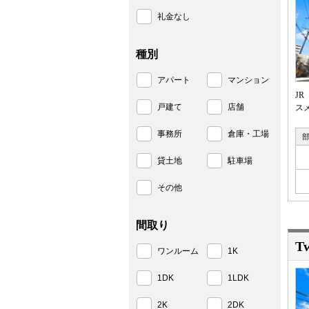
礼金なし
種別
アパート
マンション
J
戸建て
店舗
ス
事務所
倉庫・工場
貸土地
駐車場
その他
間取り
T
ワンルーム
1K
1DK
1LDK
2K
2DK