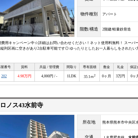
物件種別
アパート
階数/構造
2階建/軽量鉄骨造
期費用キャンペーン中☆詳細はお問い合わせください！ネット使用料無料！ スーパ
♪ 縦列区画に空きがあり2台駐車可能です◎ ゆったりとしたお一人暮らしをされた
部屋番号
賃料
共益 / 管理費
間取り
専有面積
敷金
礼金
保証
2
202
4.98万円
4,000円 / -
1LDK
0ヶ月
3万円
0ヶ
35.1ｍ
ロノス43水前寺
所在地
熊本県熊本市中央区水前
交通
ＪＲ豊肥本線
水前