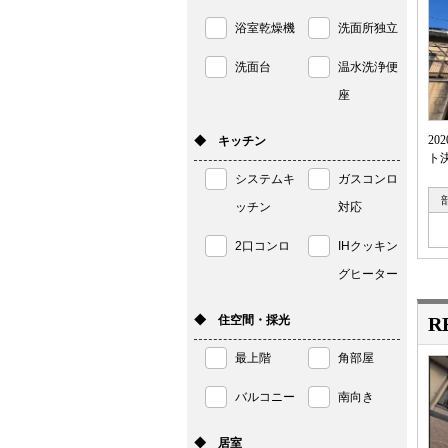
浴室乾燥機
洗面所独立
洗面台
温水洗浄便
座
2
◆ キッチン
ト決
システムキ
ガスコンロ
ッチン
対応
2口コンロ
IHクッキン
グヒーター
◆ 住空間・採光
R
最上階
角部屋
バルコニー
南向き
◆ 居室