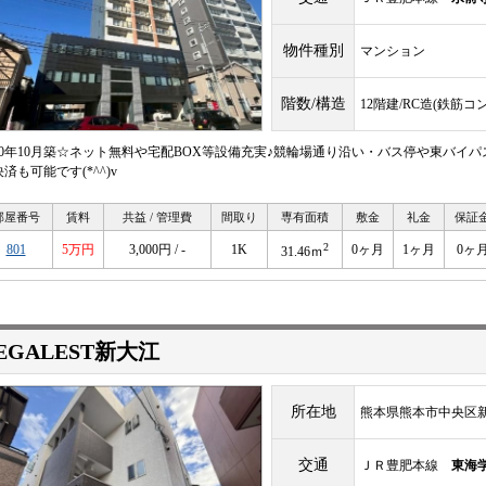
物件種別
マンション
階数/構造
12階建/RC造(鉄筋コ
020年10月築☆ネット無料や宅配BOX等設備充実♪競輪場通り沿い・バス停や東バイ
済も可能です(*^^)v
部屋番号
賃料
共益 / 管理費
間取り
専有面積
敷金
礼金
保証
2
801
5万円
3,000円 / -
1K
0ヶ月
1ヶ月
0ヶ
31.46ｍ
EGALEST新大江
所在地
熊本県熊本市中央区新
交通
ＪＲ豊肥本線
東海