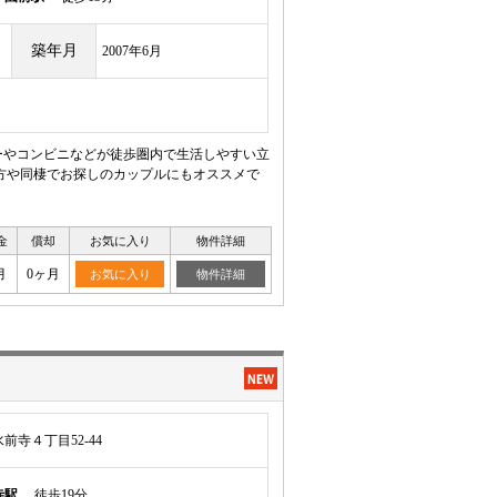
築年月
2007年6月
ーやコンビニなどが徒歩圏内で生活しやすい立
い方や同棲でお探しのカップルにもオススメで
金
償却
お気に入り
物件詳細
月
0ヶ月
お気に入り
物件詳細
寺４丁目52-44
寺駅
徒歩19分