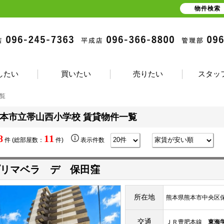
物件検索
したい
買いたい
売りたい
スタッ
覧
本市立帯山西小学校 賃貸物件一覧
8
11
件 (総部屋数：
件)
表示件数
リマベラ デ 保田窪
所在地
熊本県熊本市中央区保
交通
ＪＲ豊肥本線
東海