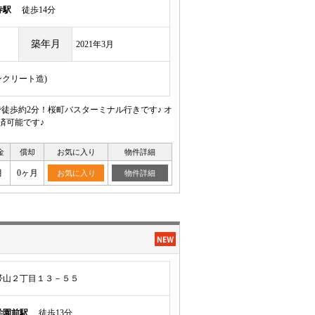
寺駅
徒歩14分
築年月
2021年3月
ンクリート造)
徒歩約2分！桜町バスターミナル行きです♪ オ
済可能です♪
金
償却
お気に入り
物件詳細
月
0ヶ月
お気に入り
物件詳細
帯山２丁目１３－５５
学園前駅
徒歩13分