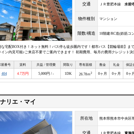
交通
ＪＲ豊肥本線
水前
物件種別
マンション
階数/構造
10階建/RC造(鉄筋コ
利な宅配BOX付き！ネット無料！バス停も徒歩圏内です！都市バス【競輪場前】まで
ライン内見可能♪ご来店不要でご案内できます！ 初期費用、毎月の費用クレジット決
部屋番号
賃料
共益 / 管理費
間取り
専有面積
敷金
礼金
保証
2
404
4.7万円
5,000円 / -
1DK
0ヶ月
0ヶ月
0ヶ
26.78ｍ
ナリエ・マイ
所在地
熊本県熊本市中央区
交通
ＪＲ豊肥本線
東海