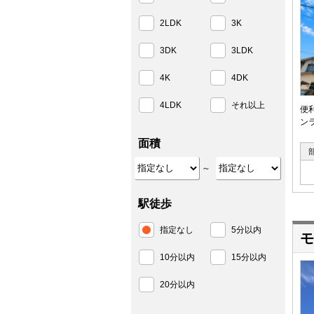
2LDK
3K
3DK
3LDK
4K
4DK
4LDK
それ以上
便
ン
面積
～
駅徒歩
指定なし
5分以内
モ
10分以内
15分以内
20分以内