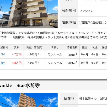
物件種別
マンション
階数/構造
10階建/RC造(鉄筋コ
R「東海学園前」まで徒歩約7分！JR通勤の方にもオススメ★フリーレント１ヶ月キャン
メです！！ 初期費用・毎月の費用クレジット決済可能♪ 浴室乾燥機付きで雨の日の
部屋番号
賃料
共益 / 管理費
間取り
専有面積
敷金
礼金
保
2
506
4.7万円
4,000円 / -
ワンルーム
0ヶ月
0ヶ月
0ヶ
28.9ｍ
2
607
4.8万円
4,000円 / -
ワンルーム
0ヶ月
0ヶ月
0ヶ
28.9ｍ
winkle Star水前寺
所在地
熊本県熊本市中央区水前