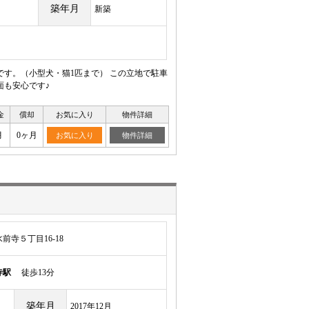
築年月
新築
屋です。（小型犬・猫1匹まで） この立地で駐車
面も安心です♪
金
償却
お気に入り
物件詳細
月
0ヶ月
お気に入り
物件詳細
寺５丁目16-18
寺駅
徒歩13分
築年月
2017年12月