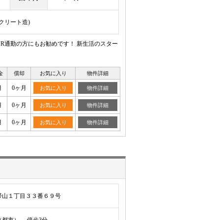
ンクリート造)
JR通勤の方にもお勧めです！ 新生活のスター
金
償却
お気に入り
物件詳細
月
0ヶ月
お気に入り
物件詳細
月
0ヶ月
お気に入り
物件詳細
月
0ヶ月
お気に入り
物件詳細
帯山１丁目３３番６９号