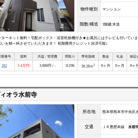
物件種別
マンション
階数/構造
3階建/木造
ンターネット無料！宅配ボックス・浴室乾燥機付き★お風呂にはテレビも付いていま
伝いを精一杯させていただきます！ 初期費用クレジット決済可能♪
部屋番号
賃料
共益 / 管理費
間取り
専有面積
敷金
礼金
保証
2
302
5.4万円
3,000円 / -
1LDK
0ヶ月
0ヶ月
0ヶ
30.28ｍ
ィオラ水前寺
所在地
熊本県熊本市中央区水
交通
ＪＲ豊肥本線
水前