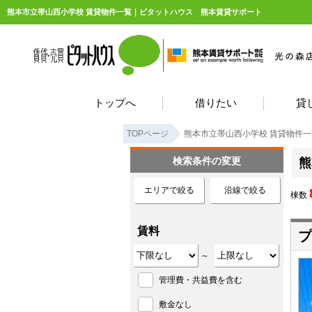
熊本市立帯山西小学校 賃貸物件一覧｜ピタットハウス 熊本賃貸サポート
トップへ
借りたい
貸
TOPページ
熊本市立帯山西小学校 賃貸物件一
検索条件の変更
熊
エリアで絞る
沿線で絞る
棟数
賃料
プ
～
管理費・共益費を含む
敷金なし