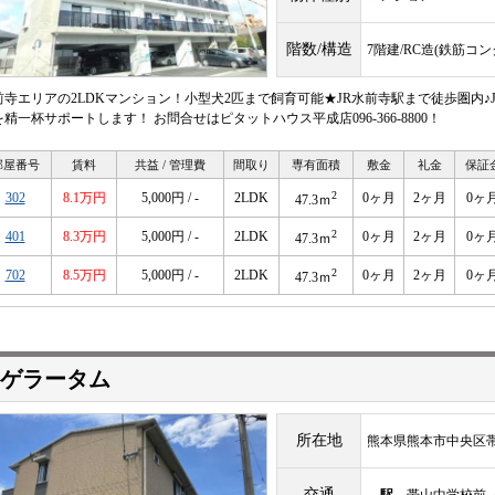
階数/構造
7階建/RC造(鉄筋コ
前寺エリアの2LDKマンション！小型犬2匹まで飼育可能★JR水前寺駅まで徒歩圏内♪
精一杯サポートします！ お問合せはピタットハウス平成店096-366-8800！
部屋番号
賃料
共益 / 管理費
間取り
専有面積
敷金
礼金
保証
2
302
8.1万円
5,000円 / -
2LDK
0ヶ月
2ヶ月
0ヶ
47.3ｍ
2
401
8.3万円
5,000円 / -
2LDK
0ヶ月
2ヶ月
0ヶ
47.3ｍ
2
702
8.5万円
5,000円 / -
2LDK
0ヶ月
2ヶ月
0ヶ
47.3ｍ
ゲラータム
所在地
熊本県熊本市中央区
交通