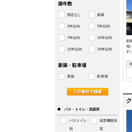
築年数
指定なし
新築
3年以内
5年以内
7年以内
10年以内
初
地
15年以内
20年以内
す♪
新築・駐車場
新築
駐車場
ク
◆ バス・トイレ・洗面所
バストイレ
追焚機能浴
別
室