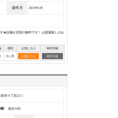
築年月
2021年1月
す★設備が充実の物件です！ お部屋探しのお
金
償却
お気に入り
物件詳細
月
0ヶ月
お気に入り
物件詳細
前寺４丁目23-1
寺駅
徒歩14分