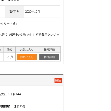
築年月
2020年10月
ンクリート造)
パス近くで便利な立地です！ 初期費用クレジッ
金
償却
お気に入り
物件詳細
月
0ヶ月
お気に入り
物件詳細
大江３丁目14-4
学園前駅
徒歩15分