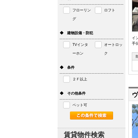
フローリン
ロフト
グ
◆ 建物設備・防犯
イ
手
TVインタ
オートロッ
ーホン
ク
◆ 条件
２Ｆ以上
◆ その他条件
ヴ
ペット可
賃貸物件検索