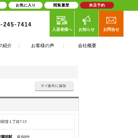
お気に入り
閲覧履歴
来店予約
入居者様へ
お知らせ
お問合せ
フ紹介
お客様の声
会社概要
田窪１丁目7-13
学園前駅
徒歩8分