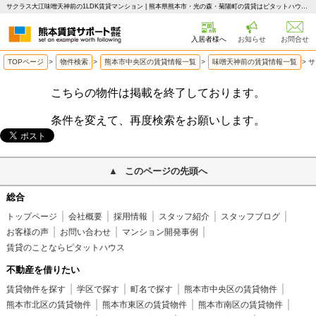
サクラス大江味噌天神前の1LDK賃貸マンション | 熊本県熊本市・光の森・菊陽町の賃貸はピタットハウス 熊本賃貸サポート
入居者様へ
お知らせ
お問合せ
TOPページ
>
物件検索
>
熊本市中央区の賃貸情報一覧
>
味噌天神前の賃貸情報一覧
>
サ
こちらの物件は掲載を終了しております。
条件を変えて、再度検索をお願いします。
このページの先頭へ
総合
トップページ
会社概要
採用情報
スタッフ紹介
スタッフブログ
お客様の声
お問い合わせ
マンション開発事例
賃貸のことならピタットハウス
不動産を借りたい
賃貸物件を探す
学区で探す
町名で探す
熊本市中央区の賃貸物件
熊本市北区の賃貸物件
熊本市東区の賃貸物件
熊本市南区の賃貸物件