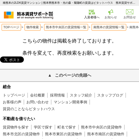
南熊本の2LDK賃貸マンション | 熊本県熊本市・光の森・菊陽町の賃貸はピタットハウス 熊本賃貸サポート
入居者様へ
お知らせ
お問合せ
TOPページ
>
物件検索
>
熊本市中央区の賃貸情報一覧
>
南熊本の賃貸情報一覧
>
南熊本
こちらの物件は掲載を終了しております。
条件を変えて、再度検索をお願いします。
このページの先頭へ
総合
トップページ
会社概要
採用情報
スタッフ紹介
スタッフブログ
お客様の声
お問い合わせ
マンション開発事例
賃貸のことならピタットハウス
不動産を借りたい
賃貸物件を探す
学区で探す
町名で探す
熊本市中央区の賃貸物件
熊本市北区の賃貸物件
熊本市東区の賃貸物件
熊本市南区の賃貸物件