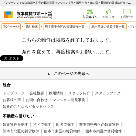
プレジデンシャル白山新水前寺の1DK賃貸マンション | 熊本県熊本市・光の森・菊陽町の賃貸はピタットハウス 熊本賃貸サポート
入居者様へ
お知らせ
お問合せ
TOPページ
>
物件検索
>
熊本市中央区の賃貸情報一覧
>
新水前寺の賃貸情報一覧
>
プレ
こちらの物件は掲載を終了しております。
条件を変えて、再度検索をお願いします。
このページの先頭へ
総合
トップページ
会社概要
採用情報
スタッフ紹介
スタッフブログ
お客様の声
お問い合わせ
マンション開発事例
賃貸のことならピタットハウス
不動産を借りたい
賃貸物件を探す
学区で探す
町名で探す
熊本市中央区の賃貸物件
熊本市北区の賃貸物件
熊本市東区の賃貸物件
熊本市南区の賃貸物件