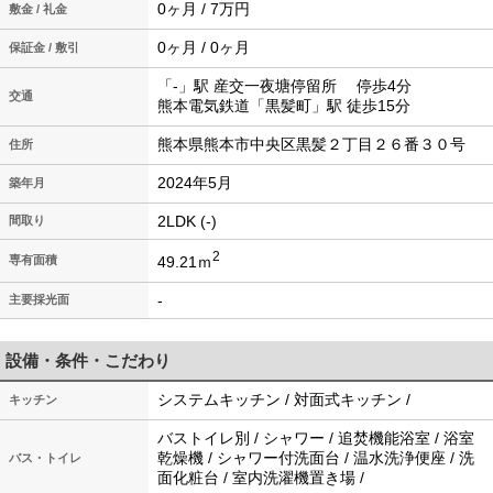
0ヶ月 / 7万円
敷金 / 礼金
0ヶ月 / 0ヶ月
保証金 / 敷引
「-」駅 産交一夜塘停留所 停歩4分
交通
熊本電気鉄道「黒髪町」駅 徒歩15分
熊本県熊本市中央区黒髪２丁目２６番３０号
住所
2024年5月
築年月
2LDK (-)
間取り
2
49.21ｍ
専有面積
-
主要採光面
設備・条件・こだわり
システムキッチン / 対面式キッチン /
キッチン
バストイレ別 / シャワー / 追焚機能浴室 / 浴室
乾燥機 / シャワー付洗面台 / 温水洗浄便座 / 洗
バス・トイレ
面化粧台 / 室内洗濯機置き場 /