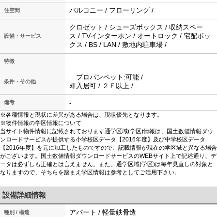
バルコニー / フローリング /
住空間
クロゼット / シューズボックス / 収納スペー
ス / TVインターホン / オートロック / 宅配ボッ
設備・サービス
クス / BS / LAN / 敷地内駐車場 /
特徴
プロパンペット:可能 /
条件・その他
即入居可 / ２Ｆ以上 /
-
備考
※各種情報と現状に差異がある場合は、現状優先となります。
※物件情報の学区情報について
当サイト物件情報に記載されております通学区域(学区)情報は、国土数値情報ダウ
ンロードサービスが提供する小学校区データ【2016年度】及び中学校区データ
【2016年度】を元に加工したものですので、記載情報が現在の学区域と異なる場合
がございます。国土数値情報ダウンロードサービスのWEBサイト上で記述通り、デ
ータは必ずしも正確とは言えません。また、通学区域(学区)は毎年見直しの対象と
なりますので、そちらを踏まえ学区情報は参考としてご活用下さい。
設備詳細情報
アパート / 軽量鉄骨造
種別 / 構造