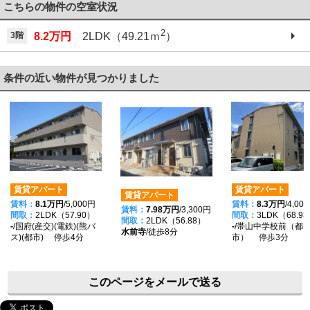
こちらの物件の空室状況
2
3階
8.2万円
2LDK（49.21ｍ
）
条件の近い物件が見つかりました
賃貸アパート
賃貸アパート
賃貸アパート
賃料：
8.1万円
/5,000円
賃料：
8.3万円
/4,00
賃料：
7.98万円
/3,300円
間取：
2LDK（57.90）
間取：
3LDK（68.9
間取：
2LDK（56.88）
-
/国府(産交)(電鉄)(熊バ
-
/帯山中学校前（都
水前寺
/徒歩8分
ス)(都市) 停歩4分
市） 停歩3分
このページをメールで送る