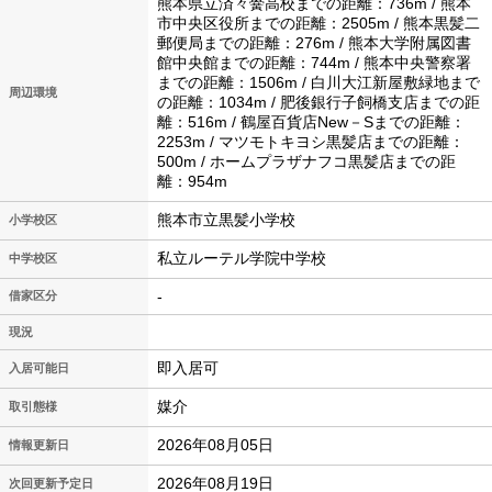
熊本県立済々黌高校までの距離：736m / 熊本
市中央区役所までの距離：2505m / 熊本黒髪二
郵便局までの距離：276m / 熊本大学附属図書
館中央館までの距離：744m / 熊本中央警察署
までの距離：1506m / 白川大江新屋敷緑地まで
周辺環境
の距離：1034m / 肥後銀行子飼橋支店までの距
離：516m / 鶴屋百貨店New－Sまでの距離：
2253m / マツモトキヨシ黒髪店までの距離：
500m / ホームプラザナフコ黒髪店までの距
離：954m
熊本市立黒髪小学校
小学校区
私立ルーテル学院中学校
中学校区
-
借家区分
現況
即入居可
入居可能日
媒介
取引態様
2026年08月05日
情報更新日
2026年08月19日
次回更新予定日