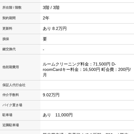
3階 / 3階
所在階 / 階数
2年
契約期間
あり 8.2万円
更新料
要
損保
-
鍵交換代
ルームクリーニング料金：71,500円 D-
他初期費用
roomCardキー料金：16,500円 町会費：200円/
月
保証人代行会社
9.02万円
仲介手数料
バイク置き場
あり 11,000円
駐車場
近隣駐車場