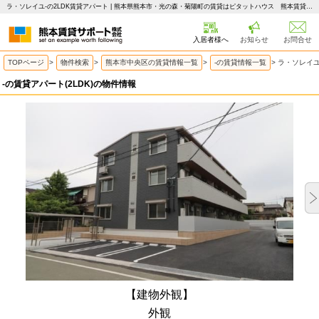
ラ・ソレイユ-の2LDK賃貸アパート | 熊本県熊本市・光の森・菊陽町の賃貸はピタットハウス 熊本賃貸サポート
入居者様へ
お知らせ
お問合せ
TOPページ
>
物件検索
>
熊本市中央区の賃貸情報一覧
>
-の賃貸情報一覧
>
ラ・ソレイユ
-の賃貸アパート(2LDK)の物件情報
【建物外観】
外観