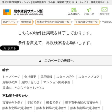
平成の2LDK賃貸マンション | 熊本県熊本市・光の森・菊陽町の賃貸はピタットハウス 熊本賃貸サポート
入居者様へ
お知らせ
お問合せ
TOPページ
>
物件検索
>
熊本市中央区の賃貸情報一覧
>
平成の賃貸情報一覧
>
平成の2
こちらの物件は掲載を終了しております。
条件を変えて、再度検索をお願いします。
このページの先頭へ
総合
トップページ
会社概要
採用情報
スタッフ紹介
スタッフブログ
お客様の声
お問い合わせ
マンション開発事例
賃貸のことならピタットハウス
不動産を借りたい
賃貸物件を探す
学区で探す
町名で探す
熊本市中央区の賃貸物件
熊本市北区の賃貸物件
熊本市東区の賃貸物件
熊本市南区の賃貸物件