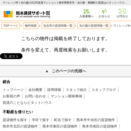
ヴィレッジMｔ光の森の2LDK賃貸マンション | 熊本県熊本市・光の森・菊陽町の賃貸はピタットハウス 熊本賃貸サポート
入居者様へ
お知らせ
お問合せ
TOPページ
>
物件検索
>
合志市の賃貸情報一覧
>
光の森の賃貸情報一覧
>
ヴィレッジM
こちらの物件は掲載を終了しております。
条件を変えて、再度検索をお願いします。
このページの先頭へ
総合
トップページ
会社概要
採用情報
スタッフ紹介
スタッフブログ
お客様の声
お問い合わせ
マンション開発事例
賃貸のことならピタットハウス
不動産を借りたい
賃貸物件を探す
学区で探す
町名で探す
熊本市中央区の賃貸物件
熊本市北区の賃貸物件
熊本市東区の賃貸物件
熊本市南区の賃貸物件