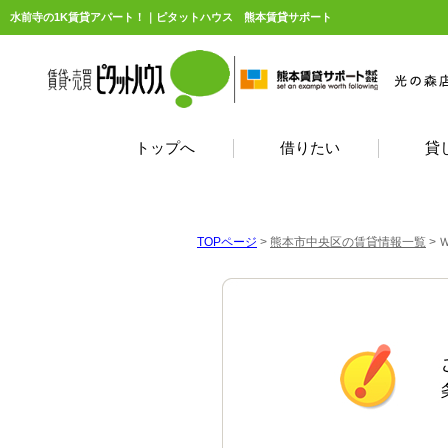
水前寺の1K賃貸アパート！｜ピタットハウス 熊本賃貸サポート
トップへ
借りたい
貸
TOPページ
>
熊本市中央区の賃貸情報一覧
>