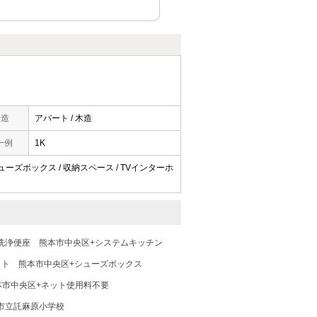
構造
アパート / 木造
一例
1K
 シューズボックス / 収納スペース / TVインターホ
洗浄便座
熊本市中央区+システムキッチン
ット
熊本市中央区+シューズボックス
本市中央区+ネット使用料不要
市立託麻原小学校