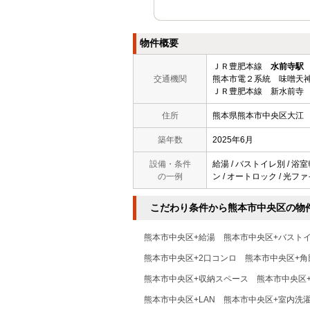
物件概要
ＪＲ豊肥本線
水前寺駅
交通機関
熊本市電２系統 味噌天神
ＪＲ豊肥本線 新水前寺 
住所
熊本県熊本市中央区大江
築年数
2025年6月
設備・条件
給湯 / バストイレ別 / 浴室
の一例
ン / オートロック / 光ファ
こだわり条件から熊本市中央区の物
熊本市中央区+給湯
熊本市中央区+バスト
熊本市中央区+2口コンロ
熊本市中央区+角
熊本市中央区+収納スペース
熊本市中央区
熊本市中央区+LAN
熊本市中央区+室内洗