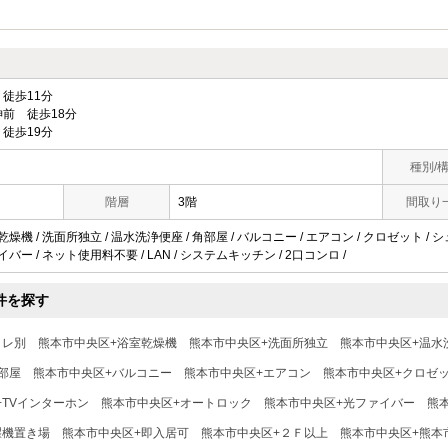
徒歩11分
前 徒歩18分
徒歩19分
種別/
階層
3階
間取り
乾燥機 / 洗面所独立 / 温水洗浄便座 / 角部屋 / バルコニー / エアコン / クロゼット /
イバー / ネット使用料不要 / LAN / システムキッチン / 2口コンロ /
件を探す
イレ別
熊本市中央区+浴室乾燥機
熊本市中央区+洗面所独立
熊本市中央区+温水
部屋
熊本市中央区+バルコニー
熊本市中央区+エアコン
熊本市中央区+クロゼ
+TVインターホン
熊本市中央区+オートロック
熊本市中央区+光ファイバー
熊
濯機置き場
熊本市中央区+即入居可
熊本市中央区+２Ｆ以上
熊本市中央区+熊本