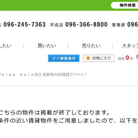
物件検索
したい
買いたい
売りたい
スタッ
0
現在
件
Ｗａｌｅａ Ｈａｌｅ大江 水前寺の1K賃貸アパート！